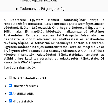
Továbbképzési Központ
Tudományos Főigazgatóság
UNIPASS Kártyamenedzsment Központ
A Debreceni Egyetem kiemelt fontosságúnak tartja a
rendelkezésére bocsátott, illetve birtokába jutott személyes adatok
Vállalati Koordinációs Központ
védelmét. Ezúton tájékoztatjuk Önt, hogy a Debreceni Egyetem a
2018. május 25. napjától kötelezően alkalmazandó Általános
Webportál-, Alkalmazásfejlesztés és VIR Központ
Adatvédelmi Rendelet alapján felülvizsgálta folyamatait és
(WAV)
beépítette a GDPR előírásait az adatkezelési és adatvédelmi
tevékenységébe. A felhasználók személyes adatait a Debreceni
Egyetem korábban is teljes körültekintéssel kezelte, megfelelve az
Zeneművészeti Kar
érvényben lévő adatkezelési szabályozásoknak. A GDPR előírásait
követve frissítettük Adatvédelmi Tájékoztatónkat, amelyet az
alábbi linkre kattintva olvashat el:
Adatkezelési tájékoztató.
DE
Kancellária WAV Központ
Dolgozói adatmódosítás igénylése a DE
További információk
telefonkönyvében
|
Külső személyek rögzítése a
DE telefonkönyvében
|
Súgó
|
Hibabejelentés
Nélkülözhetetlen sütik
Funkcionális sütik
Analitikai sütik
Hirdetési sütik