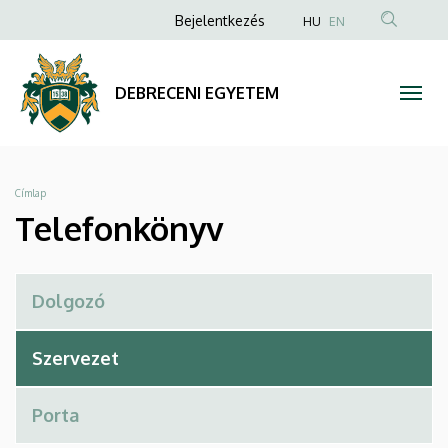
Telefonkönyv
Ugrás
Anonim
Bejelentkezés
HU
EN
a
Felhasználói
|
tartalomra
fiók
DEBRECENI
DEBRECENI EGYETEM
menüje
EGYETEM
Morzsa
Címlap
Telefonkönyv