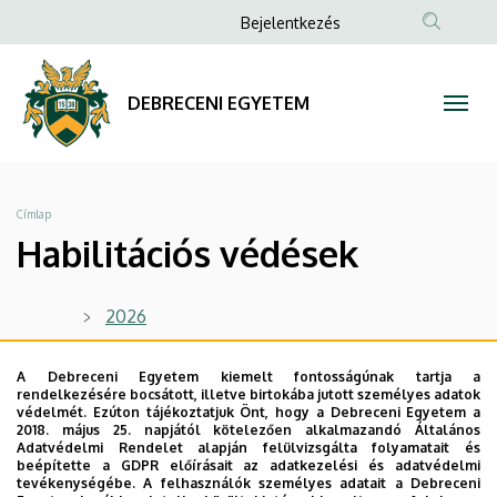
Habilitációs
Ugrás
Anonim
Bejelentkezés
a
Felhasználói
védések
tartalomra
fiók
|
DEBRECENI EGYETEM
menüje
DEBRECENI
EGYETEM
Morzsa
Címlap
Habilitációs védések
2026
2025
A Debreceni Egyetem kiemelt fontosságúnak tartja a
2024
rendelkezésére bocsátott, illetve birtokába jutott személyes adatok
védelmét. Ezúton tájékoztatjuk Önt, hogy a Debreceni Egyetem a
2023
2018. május 25. napjától kötelezően alkalmazandó Általános
Adatvédelmi Rendelet alapján felülvizsgálta folyamatait és
beépítette a GDPR előírásait az adatkezelési és adatvédelmi
2022
tevékenységébe. A felhasználók személyes adatait a Debreceni