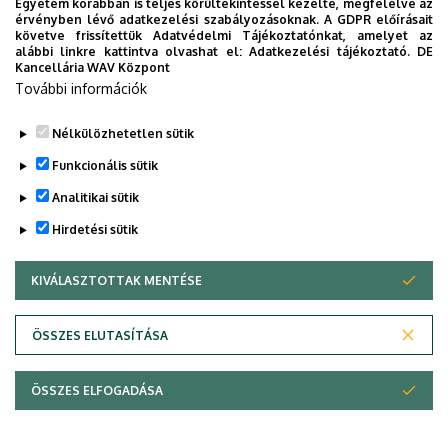
Egyetem korábban is teljes körültekintéssel kezelte, megfelelve az
2021
érvényben lévő adatkezelési szabályozásoknak. A GDPR előírásait
követve frissítettük Adatvédelmi Tájékoztatónkat, amelyet az
alábbi linkre kattintva olvashat el:
Adatkezelési tájékoztató.
DE
Kancellária WAV Központ
Habilitációs védések - Archívum
További információk
Legutóbb frissítve:
2026. 01. 29. 11:49
Nélkülözhetetlen sütik
Funkcionális sütik
Analitikai sütik
Hirdetési sütik
KIVÁLASZTOTTAK MENTÉSE
WITHDRAW CONSENT
Adatvédelem
Adatkezelési nyilatkozat
ÖSSZES ELUTASÍTÁSA
Technikai információk
ÖSSZES ELFOGADÁSA
© 2026 Unideb