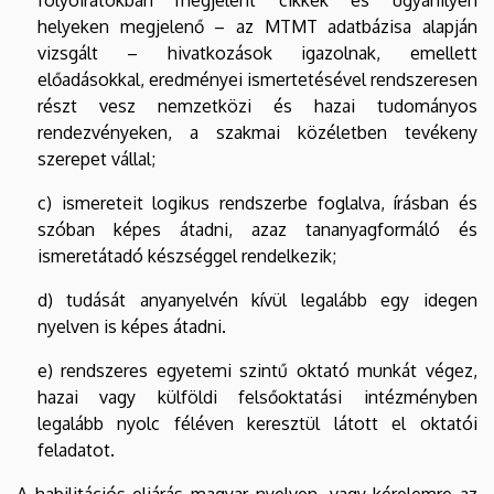
helyeken megjelenő – az MTMT adatbázisa alapján
vizsgált – hivatkozások igazolnak, emellett
előadásokkal, eredményei ismertetésével rendszeresen
részt vesz nemzetközi és hazai tudományos
rendezvényeken, a szakmai közéletben tevékeny
szerepet vállal;
c) ismereteit logikus rendszerbe foglalva, írásban és
szóban képes átadni, azaz tananyagformáló és
ismeretátadó készséggel rendelkezik;
d) tudását anyanyelvén kívül legalább egy idegen
nyelven is képes átadni.
e) rendszeres egyetemi szintű oktató munkát végez,
hazai vagy külföldi felsőoktatási intézményben
legalább nyolc féléven keresztül látott el oktatói
feladatot.
A habilitációs eljárás magyar nyelven, vagy kérelemre az