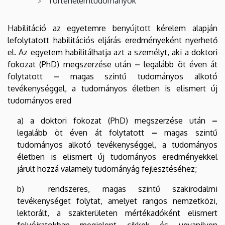
Történelemtudományok
Habilitáció az egyetemre benyújtott kérelem alapján
lefolytatott habilitációs eljárás eredményeként nyerhető
el. Az egyetem habilitálhatja azt a személyt, aki a doktori
fokozat (PhD) megszerzése után
–
legalább öt éven át
folytatott
–
magas szintű tudományos alkotó
tevékenységgel, a tudományos életben is elismert új
tudományos ered
a) a doktori fokozat (PhD) megszerzése után
–
legalább öt éven át folytatott
–
magas szintű
tudományos alkotó tevékenységgel, a tudományos
életben is elismert új tudományos eredményekkel
járult hozzá valamely tudományág fejlesztéséhez;
b) rendszeres, magas szintű szakirodalmi
tevékenységet folytat, amelyet rangos nemzetközi,
lektorált, a szakterületen mértékadóként elismert
folyóiratokban megjelent cikkek és ugyanilyen