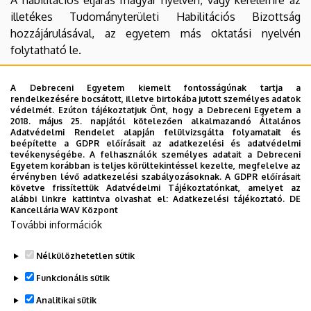
illetékes Tudományterületi Habilitációs Bizottság
hozzájárulásával, az egyetem más oktatási nyelvén
folytatható le.
Tudományterületi bizottságok
A Debreceni Egyetem kiemelt fontosságúnak tartja a
rendelkezésére bocsátott, illetve birtokába jutott személyes adatok
Agrártudományok
védelmét. Ezúton tájékoztatjuk Önt, hogy a Debreceni Egyetem a
2018. május 25. napjától kötelezően alkalmazandó Általános
Bölcsészettudományok
Adatvédelmi Rendelet alapján felülvizsgálta folyamatait és
beépítette a GDPR előírásait az adatkezelési és adatvédelmi
Műszaki tudományok
tevékenységébe. A felhasználók személyes adatait a Debreceni
Egyetem korábban is teljes körültekintéssel kezelte, megfelelve az
érvényben lévő adatkezelési szabályozásoknak. A GDPR előírásait
Orvos- és egészségtudományok
követve frissítettük Adatvédelmi Tájékoztatónkat, amelyet az
alábbi linkre kattintva olvashat el:
Adatkezelési tájékoztató.
DE
Társadalomtudományok
Kancellária WAV Központ
További információk
Természettudományok
Nélkülözhetetlen sütik
Legutóbb frissítve:
2025. 10. 14. 10:54
Funkcionális sütik
Analitikai sütik