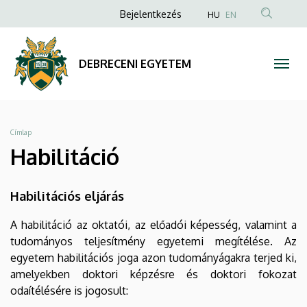
Habilitáció
Ugrás
Anonim
Bejelentkezés
HU
EN
a
Felhasználói
|
tartalomra
fiók
DEBRECENI
DEBRECENI EGYETEM
menüje
EGYETEM
Morzsa
Címlap
Habilitáció
Habilitációs eljárás
A habilitáció az oktatói, az előadói képesség, valamint a
tudományos teljesítmény egyetemi megítélése. Az
egyetem habilitációs joga azon tudományágakra terjed ki,
amelyekben doktori képzésre és doktori fokozat
odaítélésére is jogosult: