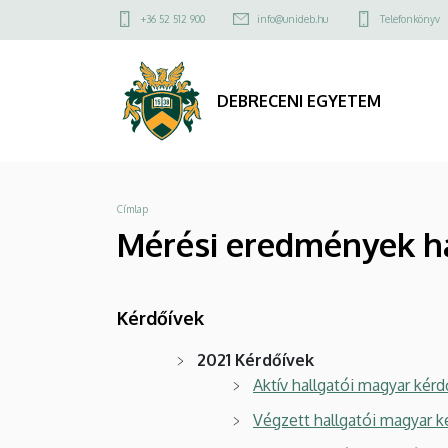
Mérési
Ugrás
Felső
+36 52 512 900
info@unideb.hu
Telefonkönyv
a
kapcsolat
eredmények
tartalomra
menü
hallgatók,
DEBRECENI EGYETEM
oktatók
körében
Morzsa
Címlap
és
Mérési eredmények ha
a
munkaerő-
Kérdőívek
piacon
2021 Kérdőívek
|
Aktív hallgatói magyar kérd
Végzett hallgatói magyar k
DEBRECENI