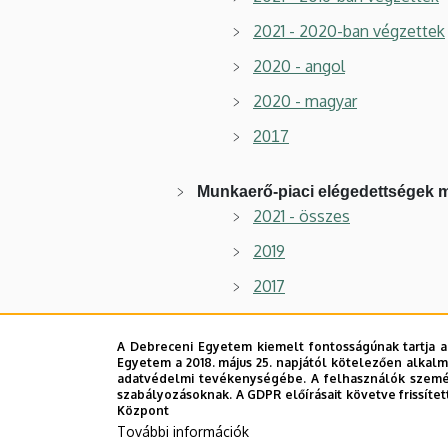
2021 - 2020-ban végzettek
2020 - angol
2020 - magyar
2017
Munkaerő-piaci elégedettségek 
2021 - összes
2019
2017
Munkatársi elégedettség mérés
A Debreceni Egyetem kiemelt fontosságúnak tartja a
Egyetem a 2018. május 25. napjától kötelezően alkalm
2024-25 Munkatársi elége
adatvédelmi tevékenységébe. A felhasználók személ
szabályozásoknak. A GDPR előírásait követve frissítet
2023 Munkatársi elégedet
Központ
További információk
2022 Munkatársi kérdőív