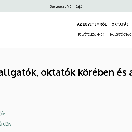
Felső
Szervezetek A-Z
Sajtó
navigáció
AZ EGYETEMRŐL
OKTATÁS
FELVÉTELIZŐKNEK
HALLGATÓKNAK
llgatók, oktatók körében és
őív
érdőív