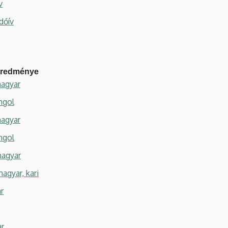
v
dőív
 eredménye
magyar
ngol
magyar
ngol
magyar
agyar, kari
r
ar