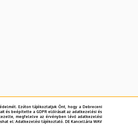
édelmét. Ezúton tájékoztatjuk Önt, hogy a Debreceni
it és beépítette a GDPR előírásait az adatkezelési és
kezelte, megfelelve az érvényben lévő adatkezelési
ashat el:
Adatkezelési tájékoztató.
DE Kancellária WAV