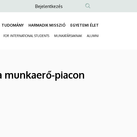
Anonim
Bejelentkezés
Felhasználói
fiók
TUDOMÁNY
HARMADIK MISSZIÓ
EGYETEMI ÉLET
Fő
menüje
FOR INTERNATIONAL STUDENTS
MUNKATÁRSAKNAK
ALUMNI
navigáció
Másodlagos
navigáció
 a munkaerő-piacon