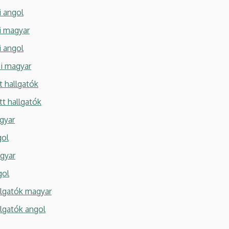
i angol
i magyar
i angol
i magyar
 hallgatók
t hallgatók
gyar
gol
gyar
gol
llgatók magyar
llgatók angol