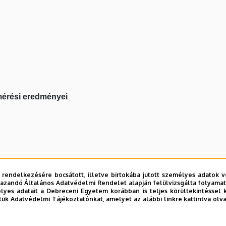
mérési eredményei
ek eredménye
 rendelkezésére bocsátott, illetve birtokába jutott személyes adatok v
azandó Általános Adatvédelmi Rendelet alapján felülvizsgálta folyamata
dettség
yes adatait a Debreceni Egyetem korábban is teljes körültekintéssel 
tük Adatvédelmi Tájékoztatónkat, amelyet az alábbi linkre kattintva olv
tség