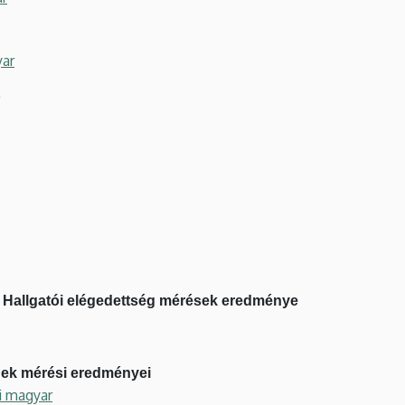
yar
- Hallgatói elégedettség mérések eredménye
nek mérési eredményei
i magyar