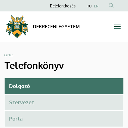
Telefonkönyv
Ugrás
Anonim
Bejelentkezés
HU
EN
a
Felhasználói
|
tartalomra
fiók
DEBRECENI
DEBRECENI EGYETEM
menüje
EGYETEM
Morzsa
Címlap
Telefonkönyv