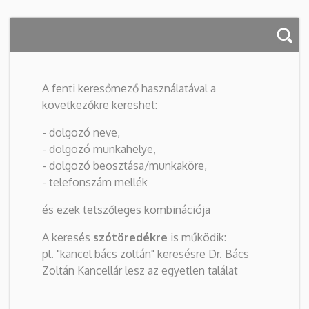
A fenti keresőmező használatával a
következőkre kereshet:
- dolgozó neve,
- dolgozó munkahelye,
- dolgozó beosztása/munkaköre,
- telefonszám mellék
és ezek tetszőleges kombinációja
A keresés
szótöredékre
is működik:
pl. "kancel bács zoltán" keresésre Dr. Bács
Zoltán Kancellár lesz az egyetlen találat