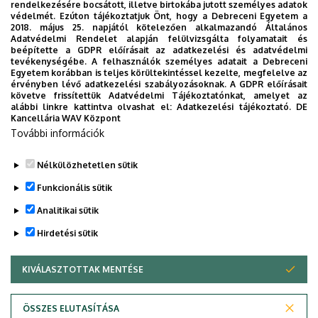
rendelkezésére bocsátott, illetve birtokába jutott személyes adatok
védelmét. Ezúton tájékoztatjuk Önt, hogy a Debreceni Egyetem a
2018. május 25. napjától kötelezően alkalmazandó Általános
Adatvédelmi Rendelet alapján felülvizsgálta folyamatait és
beépítette a GDPR előírásait az adatkezelési és adatvédelmi
tevékenységébe. A felhasználók személyes adatait a Debreceni
Egyetem korábban is teljes körültekintéssel kezelte, megfelelve az
érvényben lévő adatkezelési szabályozásoknak. A GDPR előírásait
követve frissítettük Adatvédelmi Tájékoztatónkat, amelyet az
alábbi linkre kattintva olvashat el:
Adatkezelési tájékoztató.
DE
Kancellária WAV Központ
Dolgozói adatmódosítás igénylése a DE
További információk
telefonkönyvében
|
Külső személyek rögzítése a DE
telefonkönyvében
|
Súgó
|
Hibabejelentés
Nélkülözhetetlen sütik
Funkcionális sütik
Analitikai sütik
Hirdetési sütik
KIVÁLASZTOTTAK MENTÉSE
WITHDRAW CONSENT
Adatvédelem
Adatkezelési nyilatkozat
ÖSSZES ELUTASÍTÁSA