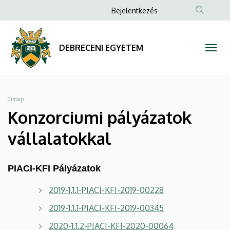
Konzorciumi
Ugrás
Anonim
Bejelentkezés
a
Felhasználói
pályázatok
tartalomra
fiók
vállalatokkal
DEBRECENI EGYETEM
menüje
|
DEBRECENI
Morzsa
Címlap
EGYETEM
Konzorciumi pályázatok
vállalatokkal
PIACI-KFI Pályázatok
2019-1.1.1-PIACI-KFI-2019-00228
2019-1.1.1-PIACI-KFI-2019-00345
2020-1.1.2-PIACI-KFI-2020-00064