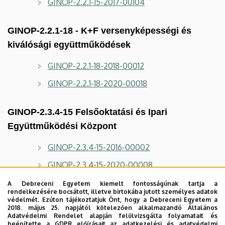
GINOP-2.2.1-15-2017-00104
GINOP-2.2.1-18 - K+F versenyképességi és
kiválósági együttműködések
GINOP-2.2.1-18-2018-00012
GINOP-2.2.1-18-2020-00018
GINOP-2.3.4-15 Felsőoktatási és Ipari
Együttműködési Központ
GINOP-2.3.4-15-2016-00002
GINOP-2.3.4-15-2020-00008
A Debreceni Egyetem kiemelt fontosságúnak tartja a
rendelkezésére bocsátott, illetve birtokába jutott személyes adatok
védelmét. Ezúton tájékoztatjuk Önt, hogy a Debreceni Egyetem a
GINOP PLUSZ - Pályázatok
2018. május 25. napjától kötelezően alkalmazandó Általános
Adatvédelmi Rendelet alapján felülvizsgálta folyamatait és
GINOP_PLUSZ-2.1.1-21-2022-00136
beépítette a GDPR előírásait az adatkezelési és adatvédelmi