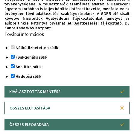
tevékenységébe. A felhasználók személyes adatait a Debreceni
GINOP_PLUSZ-2.1.1-21-2022-00157
Egyetem korábban is teljes körültekintéssel kezelte, megfelelve az
érvényben lévő adatkezelési szabályozásoknak. A GDPR előírásait
követve frissítettük Adatvédelmi Tájékoztatónkat, amelyet az
GINOP_PLUSZ-2.1.1-21-2022-00199
alábbi linkre kattintva olvashat el:
Adatkezelési tájékoztató.
DE
Kancellária WAV Központ
GINOP_PLUSZ-2.1.1-21-2022-00241
További információk
GINOP_PLUSZ-2.1.1-21-2022-00245
Nélkülözhetetlen sütik
Legutóbb frissítve:
2026. 03. 18. 14:17
Funkcionális sütik
Analitikai sütik
Hirdetési sütik
KIVÁLASZTOTTAK MENTÉSE
WITHDRAW CONSENT
Adatvédelem
Adatkezelési nyilatkozat
ÖSSZES ELUTASÍTÁSA
Technikai információk
ÖSSZES ELFOGADÁSA
© 2026 Unideb