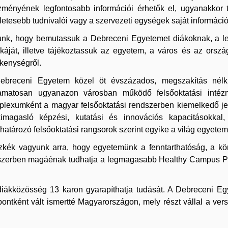
zményének legfontosabb információi érhetők el, ugyanakkor 
letesebb tudnivalói vagy a szervezeti egységek saját információi
unk, hogy bemutassuk a Debreceni Egyetemet diákoknak, a le
áját, illetve tájékoztassuk az egyetem, a város és az orsz
kenységről.
ebreceni Egyetem közel öt évszázados, megszakítás nélkü
yamatosan ugyanazon városban működő felsőoktatási intéz
lexumként a magyar felsőoktatási rendszerben kiemelkedő jel
kimagasló képzési, kutatási és innovációs kapacitásokkal
atározó felsőoktatási rangsorok szerint egyike a világ egyete
zkék vagyunk arra, hogy egyetemünk a fenntarthatóság, a k
dszerben magáénak tudhatja a legmagasabb Healthy Campus Pla
ó diákközösség 13 karon gyarapíthatja tudását. A Debreceni
ntként vált ismertté Magyarországon, mely részt vállal a verse