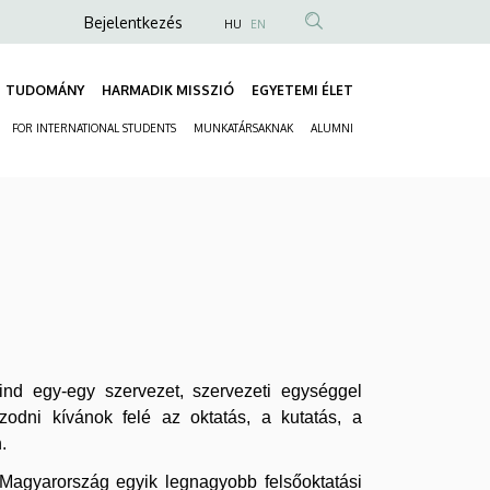
Anonim
Bejelentkezés
HU
EN
Felhasználói
fiók
TUDOMÁNY
HARMADIK MISSZIÓ
EGYETEMI ÉLET
Fő
menüje
FOR INTERNATIONAL STUDENTS
MUNKATÁRSAKNAK
ALUMNI
navigáció
Másodlagos
navigáció
ind egy-egy szervezet, szervezeti egységgel
zodni kívánok felé az oktatás, a kutatás, a
.
l Magyarország egyik legnagyobb felsőoktatási