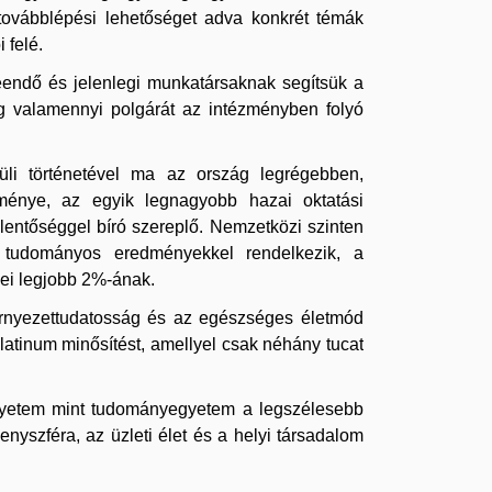
továbblépési lehetőséget adva konkrét témák
 felé.
endő és jelenlegi munkatársaknak segítsük a
ág valamennyi polgárát az intézményben folyó
li történetével ma az ország legrégebben,
ménye, az egyik legnagyobb hazai oktatási
entőséggel bíró szereplő. Nemzetközi szinten
, tudományos eredményekkel rendelkezik, a
mei legjobb 2%-ának.
örnyezettudatosság és az egészséges életmód
tinum minősítést, amellyel csak néhány tucat
 Egyetem mint tudományegyetem a legszélesebb
nyszféra, az üzleti élet és a helyi társadalom