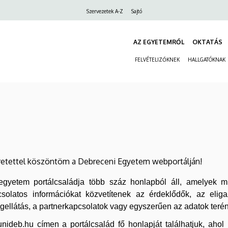
Felső
Szervezetek A-Z
Sajtó
navigáció
AZ EGYETEMRŐL
OKTATÁS
FELVÉTELIZŐKNEK
HALLGATÓKNAK
retettel köszöntöm a Debreceni Egyetem webportálján!
egyetem portálcsaládja több száz honlapból áll, amelyek m
solatos információkat közvetítenek az érdeklődők, az eliga
gellátás, a partnerkapcsolatok vagy egyszerűen az adatok terén
nideb.hu címen a portálcsalád fő honlapját találhatjuk, aho