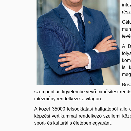
inté
rész
Cél
munk
tevé
A D
fol
komp
is 
megh
Büs
szempontjait figyelembe vevő minősítési ren
intézmény rendelkezik a világon.
A közel 35000 felsőoktatási hallgatóból áll
képzési vertikummal rendelkező szellemi közpo
sport- és kulturális életében egyaránt.