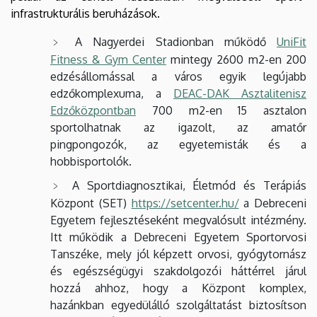
infrastrukturális beruházások.
A Nagyerdei Stadionban működő
UniFit
Fitness & Gym Center
mintegy 2600 m2-en 200
edzésállomással a város egyik legújabb
edzőkomplexuma, a
DEAC-DAK Asztalitenisz
Edzőközpontban
700 m2-en 15 asztalon
sportolhatnak az igazolt, az amatőr
pingpongozók, az egyetemisták és a
hobbisportolók.
A Sportdiagnosztikai, Életmód és Terápiás
Központ (SET)
https://setcenter.hu/
a Debreceni
Egyetem fejlesztéseként megvalósult intézmény.
Itt működik a Debreceni Egyetem Sportorvosi
Tanszéke, mely jól képzett orvosi, gyógytornász
és egészségügyi szakdolgozói háttérrel járul
hozzá ahhoz, hogy a Központ komplex,
hazánkban egyedülálló szolgáltatást biztosítson