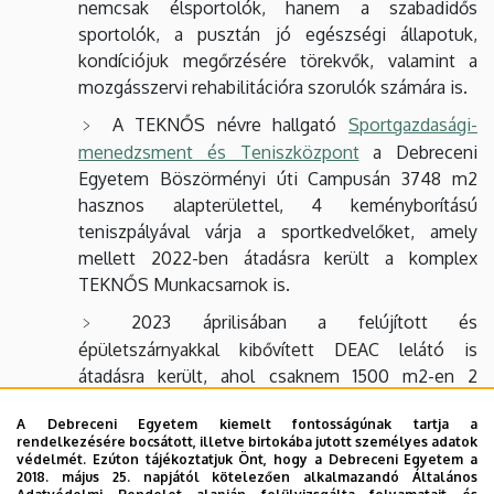
nemcsak élsportolók, hanem a szabadidős
sportolók, a pusztán jó egészségi állapotuk,
kondíciójuk megőrzésére törekvők, valamint a
mozgásszervi rehabilitációra szorulók számára is.
A TEKNŐS névre hallgató
Sportgazdasági-
menedzsment és Teniszközpont
a Debreceni
Egyetem Böszörményi úti Campusán 3748 m2
hasznos alapterülettel, 4 keményborítású
teniszpályával várja a sportkedvelőket, amely
mellett 2022-ben átadásra került a komplex
TEKNŐS Munkacsarnok is.
2023 áprilisában a felújított és
épületszárnyakkal kibővített DEAC lelátó is
átadásra került, ahol csaknem 1500 m2-en 2
tanterem, több iroda és egy kiállítótér kapott
A Debreceni Egyetem kiemelt fontosságúnak tartja a
helyet.
rendelkezésére bocsátott, illetve birtokába jutott személyes adatok
védelmét. Ezúton tájékoztatjuk Önt, hogy a Debreceni Egyetem a
2018. május 25. napjától kötelezően alkalmazandó Általános