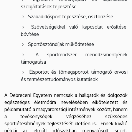
szolgáltatások fejlesztése
Szabadidősport fejlesztése, ösztönzése
Szövetségekkel való kapcsolat erősítése,
bővítése
Sportösztöndíjak működtetése
A sportrendszer menedzsmentjének
támogatása
Élsportot és tömegsportot támogató orvosi
és természettudományos kutatások
A Debreceni Egyetem nemcsak a hallgatók és dolgozók
egészséges életmódra nevelésében elkötelezett és
példamutató a magyarországi intézmények között, hanem
a tevékenységek végzéséhez szükséges
sportlétesítmények fejlesztését illetően is. Ennek kiváló
példái az elmúlt időszakban megvalósult sport-