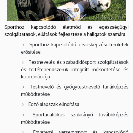
Sporthoz kapcsolódó életmód és egészségügyi
szolgáltatások, ellátások fejlesztése a hallgatók számára
Sporthoz kapcsolódó orvosképzési területek
erősítése
Testnevelés és szabadidősport szolgáltatások
és feltételrendszerük integrált működtetése és
koordinációja
Testnevelő és gyógytestnevelő tanárképzés
működtetése
Edző alapszak elindítása
Sportanalitikus szakirányú továbbképzés
működtetése
Egyetemi versenysport és kapcsolódó