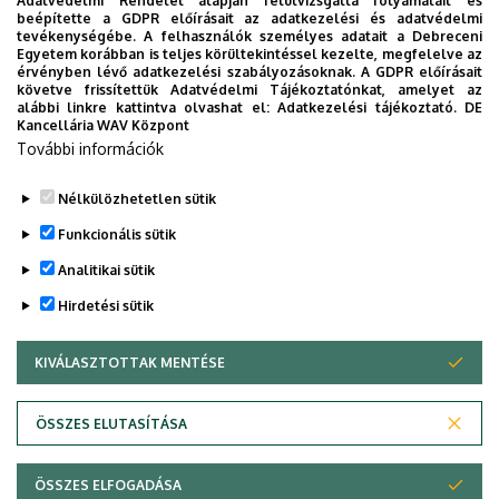
Adatvédelmi Rendelet alapján felülvizsgálta folyamatait és
beépítette a GDPR előírásait az adatkezelési és adatvédelmi
tevékenységébe. A felhasználók személyes adatait a Debreceni
Egyetem korábban is teljes körültekintéssel kezelte, megfelelve az
érvényben lévő adatkezelési szabályozásoknak. A GDPR előírásait
követve frissítettük Adatvédelmi Tájékoztatónkat, amelyet az
alábbi linkre kattintva olvashat el:
Adatkezelési tájékoztató.
DE
Kancellária WAV Központ
További információk
Nélkülözhetetlen sütik
Legutóbb frissítve:
2024. 07. 29. 10:57
Funkcionális sütik
Analitikai sütik
Hirdetési sütik
KIVÁLASZTOTTAK MENTÉSE
WITHDRAW CONSENT
Adatvédelem
Adatkezelési nyilatkozat
ÖSSZES ELUTASÍTÁSA
Technikai információk
ÖSSZES ELFOGADÁSA