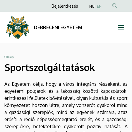
Sportszolgáltatások
Ugrás
Anonim
Bejelentkezés
HU
EN
a
Felhasználói
|
tartalomra
fiók
DEBRECENI
DEBRECENI EGYETEM
menüje
EGYETEM
Morzsa
Címlap
Sportszolgáltatások
Az Egyetem célja, hogy a város integráns részeként, az
egyetemi polgárok és a lakosság közötti kapcsolatok,
érintkezési felületek bővítésével, olyan kulturális és sport
környezetet hozzon létre, amely vonzerőt gyakorol mind
a gazdasági szereplők, mind az egyének számára, azaz
erősíti a régió népességmegtartó erejét, és a gazdasági
szereplőkre, befektetőkre gyakorolt pozitív hatását. A