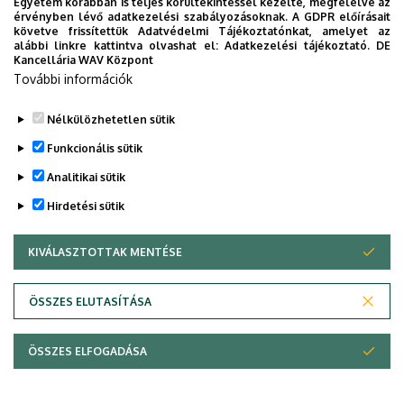
Egyetem korábban is teljes körültekintéssel kezelte, megfelelve az
érvényben lévő adatkezelési szabályozásoknak. A GDPR előírásait
követve frissítettük Adatvédelmi Tájékoztatónkat, amelyet az
A Debreceni Egyetem adatvédelemmel kapcsolatos
alábbi linkre kattintva olvashat el:
Adatkezelési tájékoztató.
DE
Kancellária WAV Központ
információi a Kancellária weboldalának Adatvédelem
További információk
menüpontjában találhatók, melyeket azonosítás után
tudnak a felhasználók megtekinteni.
Nélkülözhetetlen sütik
Legutóbb frissítve:
2025. 06. 30. 15:19
Funkcionális sütik
Analitikai sütik
Hirdetési sütik
KIVÁLASZTOTTAK MENTÉSE
WITHDRAW CONSENT
Adatvédelem
Adatkezelési nyilatkozat
ÖSSZES ELUTASÍTÁSA
Technikai információk
ÖSSZES ELFOGADÁSA
© 2026 Unideb