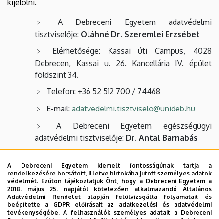
kijelölni.
A Debreceni Egyetem adatvédelmi
tisztviselője:
Oláhné Dr. Szeremlei Erzsébet
Elérhetősége: Kassai úti Campus, 4028
Debrecen, Kassai u. 26. Kancellária IV. épület
földszint 34.
Telefon: +36 52 512 700 / 74468
E-mail:
adatvedelmi.tisztviselo@unideb.hu
A Debreceni Egyetem egészségügyi
adatvédelmi tisztviselője:
Dr. Antal Barnabás
Elérhetősége: Kenézy Gyula Campus, Bartók
Béla út 2-26., "E" szektor 2. emelet 206. a.
A Debreceni Egyetem kiemelt fontosságúnak tartja a
rendelkezésére bocsátott, illetve birtokába jutott személyes adatok
védelmét. Ezúton tájékoztatjuk Önt, hogy a Debreceni Egyetem a
Telefon: +36 52 511 700 / 1495
2018. május 25. napjától kötelezően alkalmazandó Általános
Adatvédelmi Rendelet alapján felülvizsgálta folyamatait és
Mobil: +36 20 620 7868
beépítette a GDPR előírásait az adatkezelési és adatvédelmi
tevékenységébe. A felhasználók személyes adatait a Debreceni
E-mail:
egeszsegugyi.tisztviselo@unideb.hu