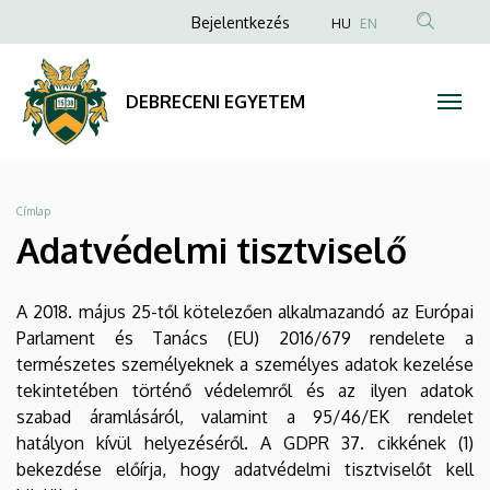
Adatvédelmi
Ugrás
Anonim
Bejelentkezés
HU
EN
a
Felhasználói
tisztviselő
tartalomra
fiók
|
DEBRECENI EGYETEM
menüje
DEBRECENI
EGYETEM
Morzsa
Címlap
Adatvédelmi tisztviselő
A 2018. május 25-től kötelezően alkalmazandó az Európai
Parlament és Tanács (EU) 2016/679 rendelete a
természetes személyeknek a személyes adatok kezelése
tekintetében történő védelemről és az ilyen adatok
szabad áramlásáról, valamint a 95/46/EK rendelet
hatályon kívül helyezéséről. A GDPR 37. cikkének (1)
bekezdése előírja, hogy adatvédelmi tisztviselőt kell