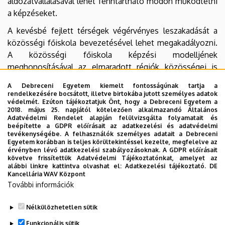
áldozatvállalásával lehet fenntartható módon működtetni
a képzéseket.
A kevésbé fejlett térségek végérvényes leszakadását a
közösségi főiskola bevezetésével lehet megakadályozni.
A közösségi főiskola képzési modelljének
meghonosításával az elmaradott régiók közösségei is
hozzájuthatnak ahhoz a versenyképes tudáshoz, amely
A Debreceni Egyetem kiemelt fontosságúnak tartja a
biztosítja számukra elsősorban a helyben történő
rendelkezésére bocsátott, illetve birtokába jutott személyes adatok
boldogulást. (forrás: Fokozatváltás a felsőoktatásban)
védelmét. Ezúton tájékoztatjuk Önt, hogy a Debreceni Egyetem a
2018. május 25. napjától kötelezően alkalmazandó Általános
Adatvédelmi Rendelet alapján felülvizsgálta folyamatait és
2016 szeptemberétől kezdte meg a
Kisvárda Közösségi
beépítette a GDPR előírásait az adatkezelési és adatvédelmi
Felsőoktatási Képzési Központ
(KKFKK) a működését,
tevékenységébe. A felhasználók személyes adatait a Debreceni
Egyetem korábban is teljes körültekintéssel kezelte, megfelelve az
ahol a Debreceni Egyetem képzésein vehetnek részt a
érvényben lévő adatkezelési szabályozásoknak. A GDPR előírásait
hallgatók. 2020 szeptemberétől a
Nyírbátor Közösségi
követve frissítettük Adatvédelmi Tájékoztatónkat, amelyet az
alábbi linkre kattintva olvashat el:
Adatkezelési tájékoztató.
DE
Felsőoktatási Képzési Központban
meghirdetett
Kancellária WAV Központ
képzéseinkkel is hozzájárulunk a régióban jelentkező
További információk
oktatási igények kielégítéséhez.
Nélkülözhetetlen sütik
Legutóbb frissítve:
2021. 08. 26. 07:43
Funkcionális sütik