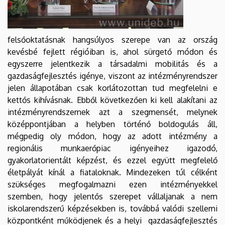
felsőoktatásnak hangsúlyos szerepe van az ország
kevésbé fejlett régióiban is, ahol sürgető módon és
egyszerre jelentkezik a társadalmi mobilitás és a
gazdaságfejlesztés igénye, viszont az intézményrendszer
jelen állapotában csak korlátozottan tud megfelelni e
kettős kihívásnak. Ebből következően ki kell alakítani az
intézményrendszernek azt a szegmensét, melynek
középpontjában a helyben történő boldogulás áll,
mégpedig oly módon, hogy az adott intézmény a
regionális munkaerőpiac igényeihez igazodó,
gyakorlatorientált képzést, és ezzel együtt megfelelő
életpályát kínál a fiataloknak. Mindezeken túl célként
szükséges megfogalmazni ezen intézményekkel
szemben, hogy jelentős szerepet vállaljanak a nem
iskolarendszerű képzésekben is, továbbá valódi szellemi
központként működjenek és a helyi gazdaságfejlesztés