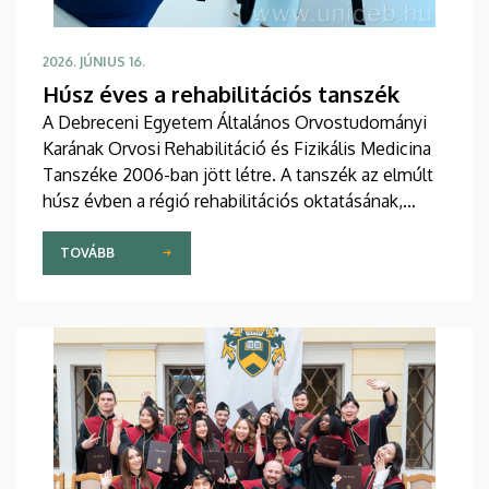
2026. JÚNIUS 16.
Húsz éves a rehabilitációs tanszék
A Debreceni Egyetem Általános Orvostudományi
Karának Orvosi Rehabilitáció és Fizikális Medicina
Tanszéke 2006-ban jött létre. A tanszék az elmúlt
húsz évben a régió rehabilitációs oktatásának,
kutatásának és betegellátásának meghatározó
központjává vált. Az évforduló alkalmából
TOVÁBB
rendezett ünnepségen a szakemberek a tanszék
fejlődését, eredményeit és a rehabilitáció jövőjét is
értékelték.