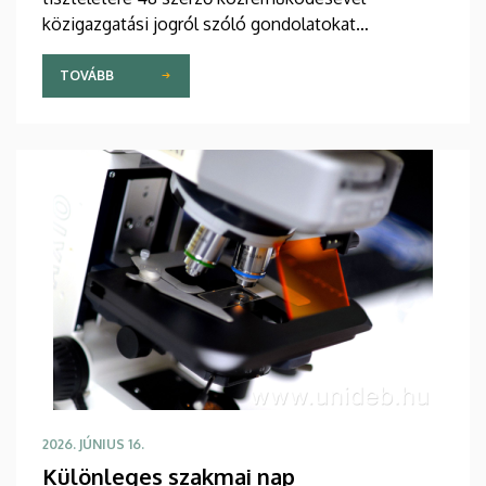
közigazgatási jogról szóló gondolatokat
tartalmazó, csaknem 700 oldalas szakkönyv
készült. A kiadványt is bemutatták a napokban a
TOVÁBB
karon, amikor 70. születésnapja alkalmából
köszöntötték a professzort.
2026. JÚNIUS 16.
Különleges szakmai nap