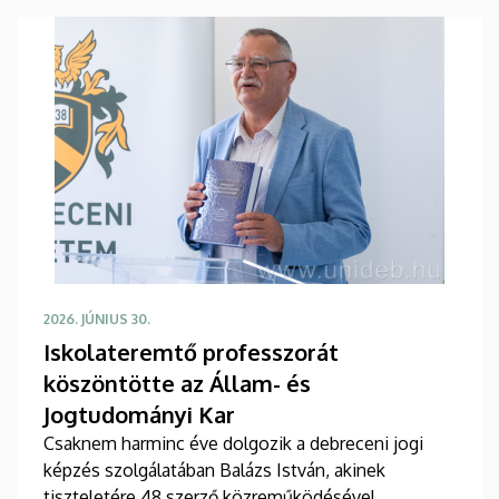
2026. JÚNIUS 30.
Iskolateremtő professzorát
köszöntötte az Állam- és
Jogtudományi Kar
Csaknem harminc éve dolgozik a debreceni jogi
képzés szolgálatában Balázs István, akinek
tiszteletére 48 szerző közreműködésével