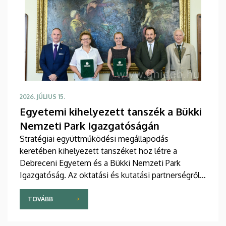
2026. JÚLIUS 15.
Egyetemi kihelyezett tanszék a Bükki
Nemzeti Park Igazgatóságán
Stratégiai együttműködési megállapodás
keretében kihelyezett tanszéket hoz létre a
Debreceni Egyetem és a Bükki Nemzeti Park
Igazgatóság. Az oktatási és kutatási partnerségről
szóló dokumentumot Fenyves Veronika, a
Debreceni Egyetem oktatási elnöke és Rónai
TOVÁBB
Kálmánné, a Bükki Nemzeti Park Igazgatóság
vezetője írta alá.