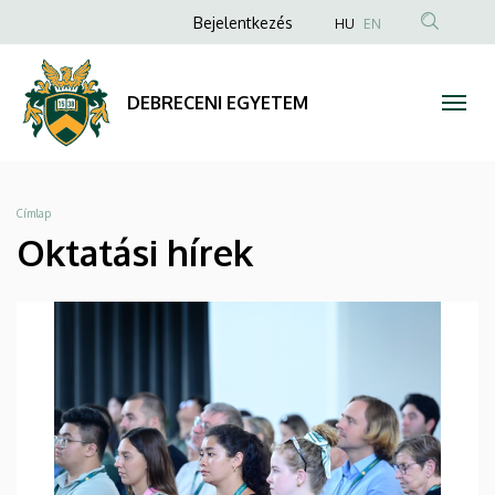
Oktatási
Ugrás
Anonim
Bejelentkezés
HU
EN
a
Felhasználói
hírek
tartalomra
fiók
|
DEBRECENI EGYETEM
menüje
DEBRECENI
EGYETEM
Morzsa
Címlap
Oktatási hírek