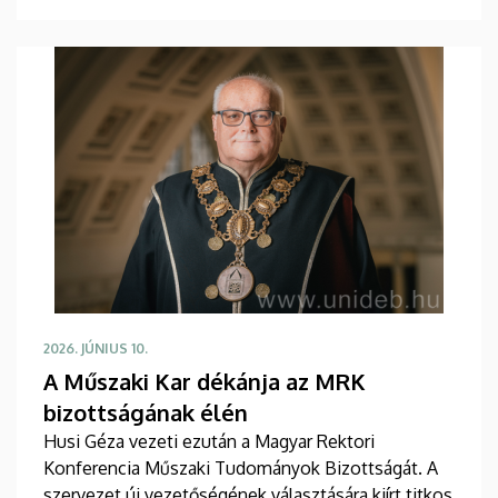
dolgozókat, valamint a gyakorlóiskolákban és
partneriskolákban jelentős szakmai tevékenységet
folytató tanárokat. Az ünnepségen több vezetői
megbízást is átadott Bács Zoltán rektor.
2026. JÚNIUS 10.
A Műszaki Kar dékánja az MRK
bizottságának élén
Husi Géza vezeti ezután a Magyar Rektori
Konferencia Műszaki Tudományok Bizottságát. A
szervezet új vezetőségének választására kiírt titkos