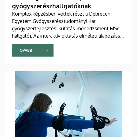
gyógyszerészhallgatóknak
Komplex képzésben vettek részt a Debreceni
Egyetem Gyógyszerésztudományi Kar
gyógyszerfejlesztési kutatás-menedzsment MSc
hallgatói. Az interaktív oktatás elméleti alapozással
kezdődött, majd egy egyebek mellett
biotechnológiai és gyógyszeripari kutatási,
TOVÁBB
valamint analitikai szolgáltatásokat nyújtó
dunakeszi cégnél folytatódott.