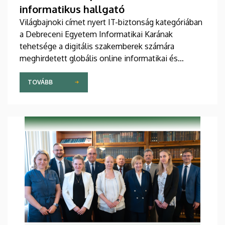
informatikus hallgató
Világbajnoki címet nyert IT-biztonság kategóriában
a Debreceni Egyetem Informatikai Karának
tehetsége a digitális szakemberek számára
meghirdetett globális online informatikai és
technológiai versenyen, a Digital Skills Cup-on. A
végzős programtervező informatikus szakos
TOVÁBB
hallgató hatvannégy ország regionális bajnokával
mérte össze tudását, népes és magasan kvalifikált
mezőnyben diadalmaskodott.