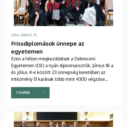
2026. JÚNIUS 15.
Frissdiplomások ünnepe az
egyetemen
Ezen a héten megkezdődnek a Debreceni
Egyetemen (DE) a nyári diplomaosztók. Június 18-a
és július 4-e között 23 ünnepség keretében az
intézmény 13 karának több mint 4300 végzőse
veheti át oklevelét.
TOVÁBB