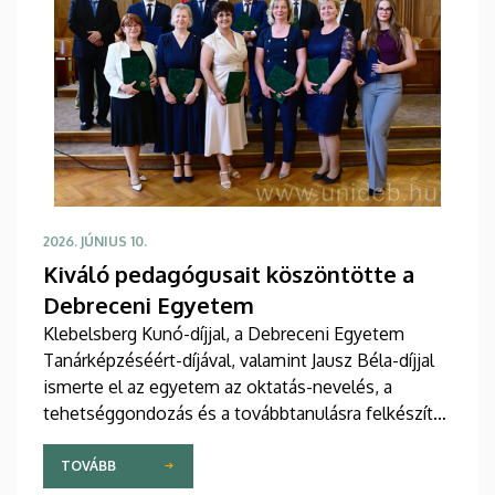
2026. JÚNIUS 10.
Kiváló pedagógusait köszöntötte a
Debreceni Egyetem
Klebelsberg Kunó-díjjal, a Debreceni Egyetem
Tanárképzéséért-díjával, valamint Jausz Béla-díjjal
ismerte el az egyetem az oktatás-nevelés, a
tehetséggondozás és a továbbtanulásra felkészítés
terén magas színvonalú, példaértékű eredményt
elért pedagógusokat, az intézmény tanárképzése
TOVÁBB
érdekében kimagasló munkát végző egyetemi