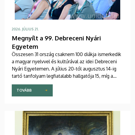
2026. JÚLIUS 21.
Megnyílt a 99. Debreceni Nyári
Egyetem
Összesen 31 ország csaknem 100 diákja ismerkedik
a magyar nyelvvel és kultúrával az idei Debreceni
Nyári Egyetemen. A július 20-tól augusztus 14-ig
tartó tanfolyam legfiatalabb hallgatója 15, míg a
legidősebb 80 éves. Az Egyetemi Templomban
tartott hétfői ünnepélyes megnyitón átadták az
TOVÁBB
ösztöndíjasok okleveleit.