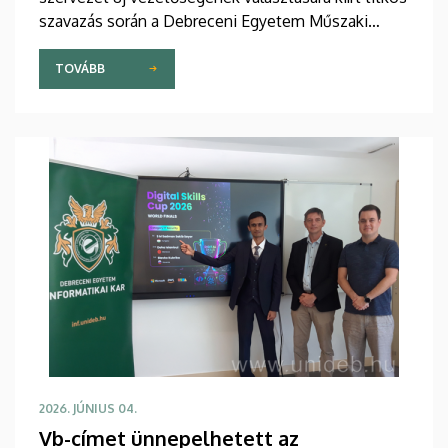
szavazás során a Debreceni Egyetem Műszaki
Karának dékánja nem kapott ellenszavazatot. Az
elnöki megbízatás két évre szól.
TOVÁBB
2026. JÚNIUS 04.
Vb-címet ünnepelhetett az