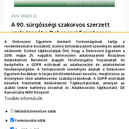
2026. MÁJUS 22.
A 90. sürgősségi szakorvos szerzett
szakvizsgát a Debreceni Egyetemen
Jelentős mérföldkőhöz érkezett a Debreceni
A Debreceni Egyetem kiemelt fontosságúnak tartja a
Egyetem sürgősségi orvostani képzése, miután a
rendelkezésére bocsátott, illetve birtokába jutott személyes adatok
védelmét. Ezúton tájékoztatjuk Önt, hogy a Debreceni Egyetem a
napokban sikeres szakvizsgát tett a kilencvenedik
2018. május 25. napjától kötelezően alkalmazandó Általános
sürgősségi szakorvos. Az intézményben 2014-ben
Adatvédelmi Rendelet alapján felülvizsgálta folyamatait és
beépítette a GDPR előírásait az adatkezelési és adatvédelmi
útjára indított oxyológia és sürgősségi orvostan
tevékenységébe. A felhasználók személyes adatait a Debreceni
szakvizsgáztatás mára meghatározó szerepet tölt
Egyetem korábban is teljes körültekintéssel kezelte, megfelelve az
TOVÁBB
érvényben lévő adatkezelési szabályozásoknak. A GDPR előírásait
be a magas színvonalú sürgősségi betegellátás
követve frissítettük Adatvédelmi Tájékoztatónkat, amelyet az
szakember-utánpótlásának folyamatos
alábbi linkre kattintva olvashat el:
Adatkezelési tájékoztató.
DE
Kancellária WAV Központ
biztosításában.
További információk
Oldalszámozás
1
2
›
»
Nélkülözhetetlen sütik
Jelenlegi
Oldal
Következő
Utolsó
oldal
oldal
oldal
Funkcionális sütik