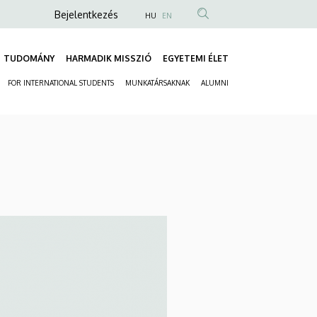
Anonim
Bejelentkezés
HU
EN
Felhasználói
fiók
TUDOMÁNY
HARMADIK MISSZIÓ
EGYETEMI ÉLET
Fő
menüje
FOR INTERNATIONAL STUDENTS
MUNKATÁRSAKNAK
ALUMNI
navigáció
Másodlagos
navigáció