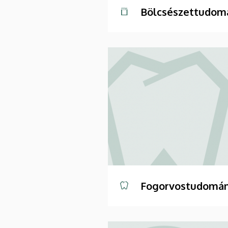
Bölcsészettudomá
Fogorvostudomán