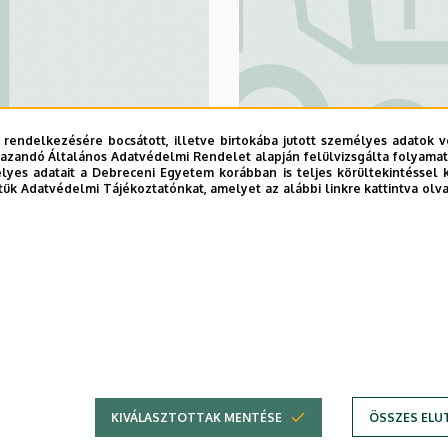
 rendelkezésére bocsátott, illetve birtokába jutott személyes adatok v
azandó Általános Adatvédelmi Rendelet alapján felülvizsgálta folyamata
Mezőgazdaság-
yes adatait a Debreceni Egyetem korábban is teljes körültekintéssel 
tük Adatvédelmi Tájékoztatónkat, amelyet az alábbi linkre kattintva olv
Élelmiszertud
Környezetgazd
1
2
›
»
Jelenlegi
Oldal
Következő
Utolsó
oldal
oldal
oldal
KIVÁLASZTOTTAK MENTÉSE
ÖSSZES ELU