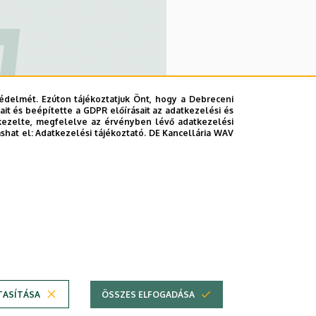
édelmét. Ezúton tájékoztatjuk Önt, hogy a Debreceni
it és beépítette a GDPR előírásait az adatkezelési és
,
kezelte, megfelelve az érvényben lévő adatkezelési
ashat el:
Adatkezelési tájékoztató.
DE Kancellária WAV
ományi és
álkodási Kar
TASÍTÁSA
ÖSSZES ELFOGADÁSA