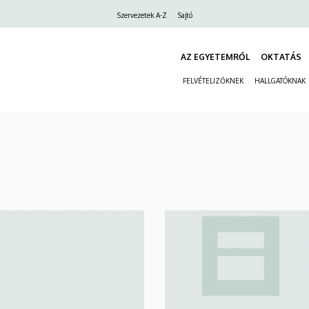
Felső
Szervezetek A-Z
Sajtó
navigáció
AZ EGYETEMRŐL
OKTATÁS
FELVÉTELIZŐKNEK
HALLGATÓKNAK