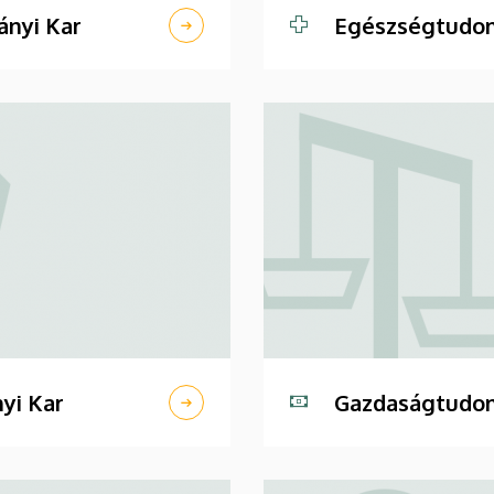
nyi Kar
Egészségtudom
yi Kar
Gazdaságtudom