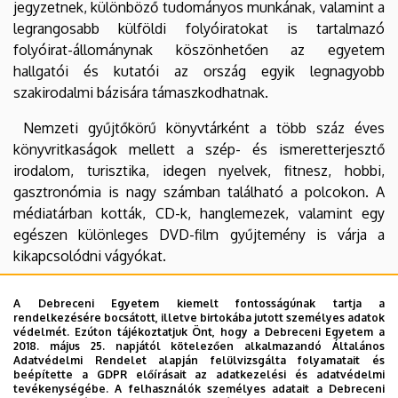
jegyzetnek, különböző tudományos munkának, valamint a
legrangosabb külföldi folyóiratokat is tartalmazó
folyóirat-állománynak köszönhetően az egyetem
hallgatói és kutatói az ország egyik legnagyobb
szakirodalmi bázisára támaszkodhatnak.
Nemzeti gyűjtőkörű könyvtárként a több száz éves
könyvritkaságok mellett a szép- és ismeretterjesztő
irodalom, turisztika, idegen nyelvek, fitnesz, hobbi,
gasztronómia is nagy számban található a polcokon. A
médiatárban kották, CD-k, hanglemezek, valamint egy
egészen különleges DVD-film gyűjtemény is várja a
kikapcsolódni vágyókat.
A DEENK építi a
Debreceni Egyetem elektronikus
A Debreceni Egyetem kiemelt fontosságúnak tartja a
Archívum
át (DEA), ami az egyetemen született
rendelkezésére bocsátott, illetve birtokába jutott személyes adatok
tudományos publikációk, doktori disszertációk és
védelmét. Ezúton tájékoztatjuk Önt, hogy a Debreceni Egyetem a
2018. május 25. napjától kötelezően alkalmazandó Általános
szakdolgozatok, oktatási segédanyagok, előadások és
Adatvédelmi Rendelet alapján felülvizsgálta folyamatait és
intézményi dokumentációk teljes szövegének online
beépítette a GDPR előírásait az adatkezelési és adatvédelmi
tevékenységébe. A felhasználók személyes adatait a Debreceni
tárhelye.