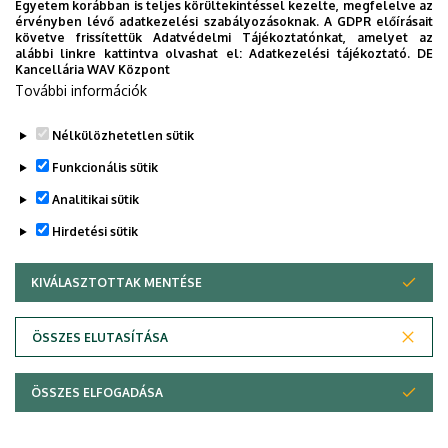
Egyetem korábban is teljes körültekintéssel kezelte, megfelelve az
érvényben lévő adatkezelési szabályozásoknak. A GDPR előírásait
A könyvtár üzemelteti az
Egyetemi Kiadót
(DUPress),
követve frissítettük Adatvédelmi Tájékoztatónkat, amelyet az
alábbi linkre kattintva olvashat el:
Adatkezelési tájékoztató.
DE
mely szakkönyveket, folyóiratokat, jegyzeteket jelentet
Kancellária WAV Központ
meg.
További információk
Nélkülözhetetlen sütik
Legutóbb frissítve:
2021. 07. 28. 11:21
Funkcionális sütik
Analitikai sütik
Hirdetési sütik
KIVÁLASZTOTTAK MENTÉSE
WITHDRAW CONSENT
Adatvédelem
Adatkezelési nyilatkozat
ÖSSZES ELUTASÍTÁSA
Technikai információk
ÖSSZES ELFOGADÁSA
© 2026 Unideb