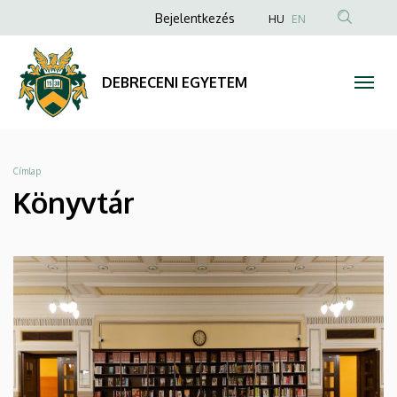
Könyvtár
Ugrás
Anonim
Bejelentkezés
HU
EN
a
Felhasználói
|
tartalomra
fiók
DEBRECENI
DEBRECENI EGYETEM
menüje
EGYETEM
Morzsa
Címlap
Könyvtár