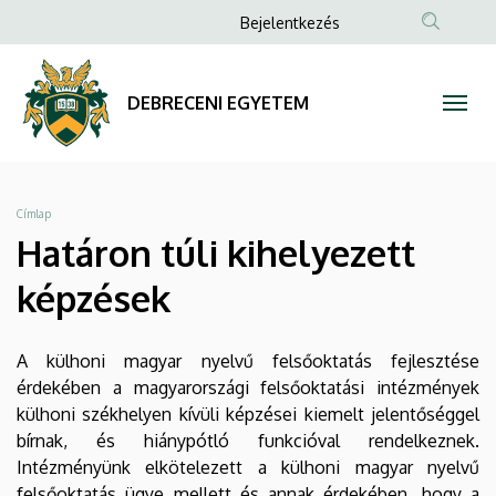
Határon
Ugrás
Anonim
Bejelentkezés
a
Felhasználói
túli
tartalomra
fiók
kihelyezett
DEBRECENI EGYETEM
menüje
képzések
|
Morzsa
Címlap
DEBRECENI
Határon túli kihelyezett
EGYETEM
képzések
A külhoni magyar nyelvű felsőoktatás fejlesztése
érdekében a magyarországi felsőoktatási intézmények
külhoni székhelyen kívüli képzései kiemelt jelentőséggel
bírnak, és hiánypótló funkcióval rendelkeznek.
Intézményünk elkötelezett a külhoni magyar nyelvű
felsőoktatás ügye mellett és annak érdekében, hogy a