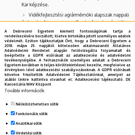
Kar képzése.
Vidékfejlesztési agrármérnöki alapszak nappali
és levelező tagozaton, a Gazdaságtudományi Kar
képzése.
A Debreceni Egyetem kiemelt fontosságúnak tartja a
rendelkezésére bocsátott, illetve birtokába jutott személyes adatok
Gépészmérnöki alapszak nappali tagozaton, a
védelmét. Ezúton tájékoztatjuk Önt, hogy a Debreceni Egyetem a
2018. május 25. napjától kötelezően alkalmazandó Általános
Műszaki Kar képzése.
Adatvédelmi Rendelet alapján felülvizsgálta folyamatait és
beépítette a GDPR előírásait az adatkezelési és adatvédelmi
Magyar nemzeti örökség szakirányú
tevékenységébe. A felhasználók személyes adatait a Debreceni
továbbképzési szak nappali és levelező
Egyetem korábban is teljes körültekintéssel kezelte, megfelelve az
érvényben lévő adatkezelési szabályozásoknak. A GDPR előírásait
tagozaton, a Bölcsészettudományi Kar képzése.
követve frissítettük Adatvédelmi Tájékoztatónkat, amelyet az
alábbi linkre kattintva olvashat el:
Adatkezelési tájékoztató.
DE
Térségi turisztikai menedzsment szakirányú
Kancellária WAV Központ
továbbképzési szak nappali és levelező
További információk
tagozaton, a Gazdaságtudományi Kar képzése.
Nélkülözhetetlen sütik
Legutóbb frissítve:
2021. 07. 28. 11:21
Funkcionális sütik
Analitikai sütik
Hirdetési sütik