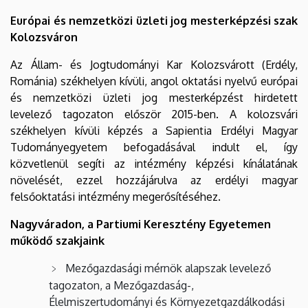
Európai és nemzetközi üzleti jog mesterképzési szak
Kolozsváron
Az Állam- és Jogtudományi Kar Kolozsvárott (Erdély,
Románia) székhelyen kívüli, angol oktatási nyelvű európai
és nemzetközi üzleti jog mesterképzést hirdetett
levelező tagozaton először 2015-ben. A kolozsvári
székhelyen kívüli képzés a Sapientia Erdélyi Magyar
Tudományegyetem befogadásával indult el, így
közvetlenül segíti az intézmény képzési kínálatának
növelését, ezzel hozzájárulva az erdélyi magyar
felsőoktatási intézmény megerősítéséhez.
Nagyváradon, a Partiumi Keresztény Egyetemen
működő szakjaink
Mezőgazdasági mérnök alapszak levelező
tagozaton, a Mezőgazdaság-,
Élelmiszertudományi és Környezetgazdálkodási