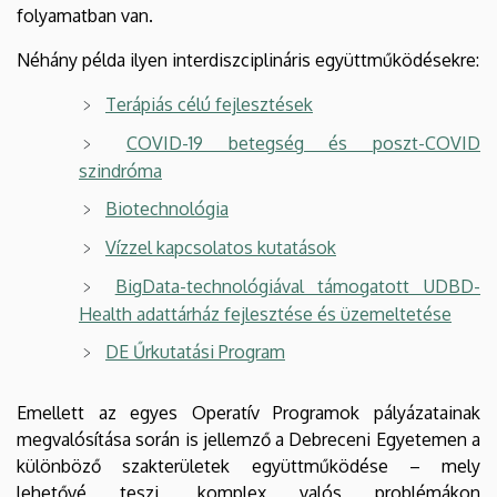
folyamatban van.
Néhány példa ilyen interdiszciplináris együttműködésekre:
Terápiás célú fejlesztések
COVID-19 betegség és poszt-COVID
szindróma
Biotechnológia
Vízzel kapcsolatos kutatások
BigData-technológiával támogatott UDBD-
Health adattárház fejlesztése és üzemeltetése
DE Űrkutatási Program
Emellett az egyes Operatív Programok pályázatainak
megvalósítása során is jellemző a Debreceni Egyetemen a
különböző szakterületek együttműködése – mely
lehetővé teszi, komplex valós problémákon