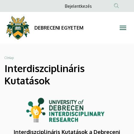
Interdiszciplináris
Ugrás
Anonim
Bejelentkezés
a
Felhasználói
Kutatások
tartalomra
fiók
|
DEBRECENI EGYETEM
menüje
DEBRECENI
EGYETEM
Morzsa
Címlap
Interdiszciplináris
Kutatások
Interdiszciplináris Kutatások a Debreceni