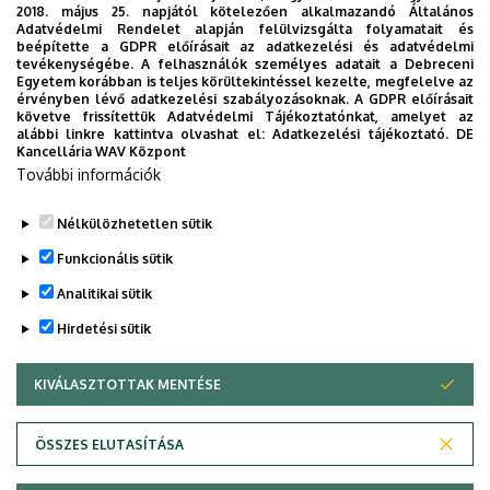
2018. május 25. napjától kötelezően alkalmazandó Általános
Adatvédelmi Rendelet alapján felülvizsgálta folyamatait és
Nemzetközi K+F Kapcsolatok Központja
beépítette a GDPR előírásait az adatkezelési és adatvédelmi
tevékenységébe. A felhasználók személyes adatait a Debreceni
Egyetem korábban is teljes körültekintéssel kezelte, megfelelve az
Interdiszciplináris együttműködések elismerése
érvényben lévő adatkezelési szabályozásoknak. A GDPR előírásait
követve frissítettük Adatvédelmi Tájékoztatónkat, amelyet az
A Debreceni Egyetem struktúrájából adódóan a karok
alábbi linkre kattintva olvashat el:
Adatkezelési tájékoztató.
DE
Kancellária WAV Központ
szintjén zajlik a tudományos előmeneteli rendszerek
További információk
kidolgozása. Ahol ez releváns, ott szempont a kutatási
tevékenységen belül az interdiszciplinaritás is.
Nélkülözhetetlen sütik
Funkcionális sütik
Legutóbb frissítve:
2026. 03. 24. 13:40
Analitikai sütik
Hirdetési sütik
KIVÁLASZTOTTAK MENTÉSE
WITHDRAW CONSENT
Adatvédelem
Adatkezelési nyilatkozat
ÖSSZES ELUTASÍTÁSA
Technikai információk