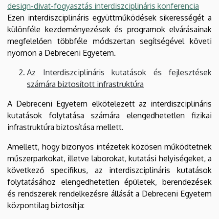
design-divat-fogyasztás interdiszciplináris konferencia
Ezen interdiszciplináris együttműködések sikerességét a
különféle kezdeményezések és programok elvárásainak
megfelelően többféle módszertan segítségével követi
nyomon a Debreceni Egyetem.
Az Interdiszciplináris kutatások és fejlesztések
számára biztosított infrastruktúra
A Debreceni Egyetem elkötelezett az interdiszciplináris
kutatások folytatása számára elengedhetetlen fizikai
infrastruktúra biztosítása mellett.
Amellett, hogy bizonyos intézetek közösen működtetnek
műszerparkokat, illetve laborokat, kutatási helyiségeket, a
következő specifikus, az interdiszciplináris kutatások
folytatásához elengedhetetlen épületek, berendezések
és rendszerek rendelkezésre állását a Debreceni Egyetem
központilag biztosítja: