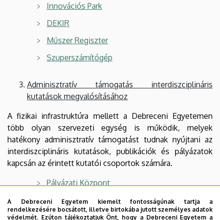
Innovációs Park
DEKIR
Műszer Regiszter
Szuperszámítógép
Adminisztratív támogatás interdiszciplináris
kutatások megvalósításához
A fizikai infrastruktúra mellett a Debreceni Egyetemen
több olyan szervezeti egység is működik, melyek
hatékony adminisztratív támogatást tudnak nyújtani az
interdiszciplináris kutatások, publikációk és pályázatok
kapcsán az érintett kutatói csoportok számára.
Pályázati Központ
Tudományos Igazgatóság
A Debreceni Egyetem kiemelt fontosságúnak tartja a
rendelkezésére bocsátott, illetve birtokába jutott személyes adatok
Innovációs Ökoszisztéma Központ
védelmét. Ezúton tájékoztatjuk Önt, hogy a Debreceni Egyetem a