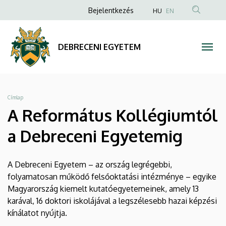
A
Ugrás
Anonim
Bejelentkezés
HU
EN
a
Felhasználói
Református
tartalomra
fiók
Kollégiumtól
DEBRECENI EGYETEM
menüje
a
Debreceni
Morzsa
Címlap
Egyetemig
A Református Kollégiumtól
|
a Debreceni Egyetemig
DEBRECENI
A Debreceni Egyetem – az ország legrégebbi,
EGYETEM
folyamatosan működő felsőoktatási intézménye – egyike
Magyarország kiemelt kutatóegyetemeinek, amely 13
karával, 16 doktori iskolájával a legszélesebb hazai képzési
kínálatot nyújtja.