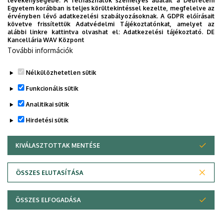
tevékenységébe. A felhasználók személyes adatait a Debreceni
költségvetési szerv jogállása megszűnt és a Gróf Tisza
Egyetem korábban is teljes körültekintéssel kezelte, megfelelve az
István Debreceni Egyetemért Alapítvány által fenntartott,
érvényben lévő adatkezelési szabályozásoknak. A GDPR előírásait
követve frissítettük Adatvédelmi Tájékoztatónkat, amelyet az
jogi személyiséggel rendelkező, közhasznú, nem állami
alábbi linkre kattintva olvashat el:
Adatkezelési tájékoztató.
DE
egyetemként működik tovább.
Kancellária WAV Központ
További információk
Nélkülözhetetlen sütik
Legutóbb frissítve:
2026. 03. 16. 11:44
Funkcionális sütik
Analitikai sütik
Hirdetési sütik
KIVÁLASZTOTTAK MENTÉSE
WITHDRAW CONSENT
Adatvédelem
Adatkezelési nyilatkozat
ÖSSZES ELUTASÍTÁSA
Technikai információk
ÖSSZES ELFOGADÁSA
© 2026 Unideb