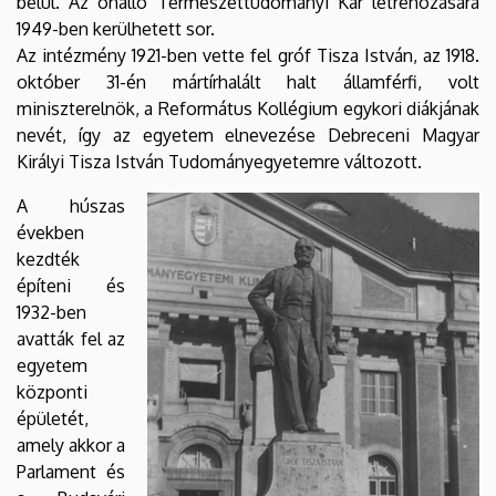
belül. Az önálló Természettudományi Kar létrehozására
1949-ben kerülhetett sor.
Az intézmény 1921-ben vette fel gróf Tisza István, az 1918.
október 31-én mártírhalált halt államférfi, volt
miniszterelnök, a Református Kollégium egykori diákjának
nevét, így az egyetem elnevezése Debreceni Magyar
Királyi Tisza István Tudományegyetemre változott.
A húszas
években
kezdték
építeni és
1932-ben
avatták fel az
egyetem
központi
épületét,
amely akkor a
Parlament és