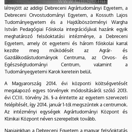
létrejött az addigi Debreceni Agrártudományi Egyetem, a
Debreceni Orvostudományi Egyetem, a Kossuth Lajos
Tudományegyetem és a Hajdúböszörményi Wargha
István Pedagógiai Főiskola integrációjával hazánk egyik
meghatározó felsőoktatási intézménye, a Debreceni
Egyetem, amely öt egyetemi és három főiskolai karral
kezdte meg működését az Agrár- és
Gazdálkodástudományok Centruma, az Orvos- és
Egészségtudományi Centrum, valamint a
Tudományegyetemi Karok keretein belül.
A Magyarország 2014. évi központi költségvetését
megalapozó egyes törvények módosításáról szóló 2013.
évi CCIII. törvény 26. §-a érintette az egyetem szervezeti
felépítését, így 2014. január 1-től megszűntek a centrumok.
Az intézményi egységek Agrártudományi Központ és
Klinikai Központ néven szerepeltek tovább.
Napjainkban a Debreceni Egyetem a magyar felsőoktatás