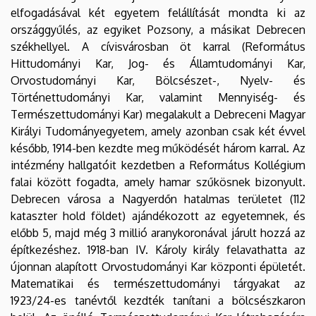
elfogadásával két egyetem felállítását mondta ki az
országgyűlés, az egyiket Pozsony, a másikat Debrecen
székhellyel. A cívisvárosban öt karral (Református
Hittudományi Kar, Jog- és Államtudományi Kar,
Orvostudományi Kar, Bölcsészet-, Nyelv- és
Történettudományi Kar, valamint Mennyiség- és
Természettudományi Kar) megalakult a Debreceni Magyar
Királyi Tudományegyetem, amely azonban csak két évvel
később, 1914-ben kezdte meg működését három karral. Az
intézmény hallgatóit kezdetben a Református Kollégium
falai között fogadta, amely hamar szűkösnek bizonyult.
Debrecen városa a Nagyerdőn hatalmas területet (112
kataszter hold földet) ajándékozott az egyetemnek, és
előbb 5, majd még 3 millió aranykoronával járult hozzá az
építkezéshez. 1918-ban IV. Károly király felavathatta az
újonnan alapított Orvostudományi Kar központi épületét.
Matematikai és természettudományi tárgyakat az
1923/24-es tanévtől kezdték tanítani a bölcsészkaron