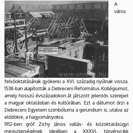
A
város
felsőoktatásának gyökerei a XVI. századig nyúlnak vissza.
1538-ban alapították a Debreceni Református Kollégiumot,
amely hosszú évszázadokon át játszott jelentős szerepet
a magyar oktatásban és kultúrában. Ezt a dátumot őrzi a
Debreceni Egyetem szimbóluma a gerundium is, utalva az
elődökre, a hagyományokra.
1912-ben gróf Zichy János vallás- és közoktatásügyi
miniszterségének idejében a XXXVI. törvénycikk