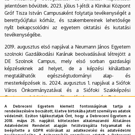
jelentősen bővültek. 2023. július 1-jétől a Klinikai Központ
Gróf Tisza István Campusaként folytatja tevékenységét a
berettyóújfalui kórház, és szakembereinek lehetősége
nyílt bekapcsolódni az egyetem oktatási és kutatási
tevékenységébe.
2019. augusztus első napjával a Neumann János Egyetem
szolnoki Gazdálkodási Karának beolvadásával létrejött a
DE Szolnok Campus, mely első sorban gazdasági
képzéseknek ad helyet, de a képzési kínálatban
megtalálhatók egészségtudományi alap- és
mesterképzések is. 2024. augusztus 1. napjával a Siófok
Város Önkormányzatával és a Siófoki Szakképzési
Centrummal kötött megállapodások nyomán Debrecen,
Hajdúböszörmény, Nyíregyháza és Szolnok után Siófokon
A Debreceni Egyetem kiemelt fontosságúnak tartja a
is létesült a Debreceni Egyetemnek campusa, a DE Siófok
rendelkezésére bocsátott, illetve birtokába jutott személyes adatok
védelmét. Ezúton tájékoztatjuk Önt, hogy a Debreceni Egyetem a
Campus.
2018. május 25. napjától kötelezően alkalmazandó Általános
Adatvédelmi Rendelet alapján felülvizsgálta folyamatait és
A Debreceni Egyetem 2021. augusztus 1. napjával átalakult,
beépítette a GDPR előírásait az adatkezelési és adatvédelmi