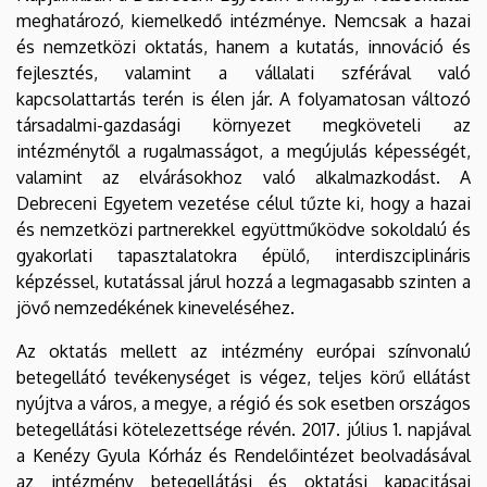
meghatározó, kiemelkedő intézménye. Nemcsak a hazai
és nemzetközi oktatás, hanem a kutatás, innováció és
fejlesztés, valamint a vállalati szférával való
kapcsolattartás terén is élen jár. A folyamatosan változó
társadalmi-gazdasági környezet megköveteli az
intézménytől a rugalmasságot, a megújulás képességét,
valamint az elvárásokhoz való alkalmazkodást. A
Debreceni Egyetem vezetése célul tűzte ki, hogy a hazai
és nemzetközi partnerekkel együttműködve sokoldalú és
gyakorlati tapasztalatokra épülő, interdiszciplináris
képzéssel, kutatással járul hozzá a legmagasabb szinten a
jövő nemzedékének kineveléséhez.
Az oktatás mellett az intézmény európai színvonalú
betegellátó tevékenységet is végez, teljes körű ellátást
nyújtva a város, a megye, a régió és sok esetben országos
betegellátási kötelezettsége révén. 2017. július 1. napjával
a Kenézy Gyula Kórház és Rendelőintézet beolvadásával
az intézmény betegellátási és oktatási kapacitásai