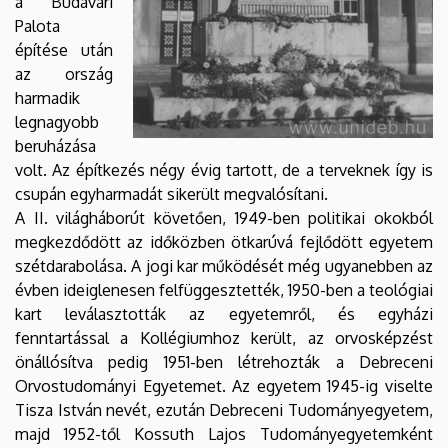
a Budavári
Palota
építése után
az ország
harmadik
legnagyobb
beruházása
volt. Az építkezés négy évig tartott, de a terveknek így is
csupán egyharmadát sikerült megvalósítani.
A II. világháborút követően, 1949-ben politikai okokból
megkezdődött az időközben ötkarúvá fejlődött egyetem
szétdarabolása. A jogi kar működését még ugyanebben az
évben ideiglenesen felfüggesztették, 1950-ben a teológiai
kart leválasztották az egyetemről, és egyházi
fenntartással a Kollégiumhoz került, az orvosképzést
önállósítva pedig 1951-ben létrehozták a Debreceni
Orvostudományi Egyetemet. Az egyetem 1945-ig viselte
Tisza István nevét, ezután Debreceni Tudományegyetem,
majd 1952-től Kossuth Lajos Tudományegyetemként