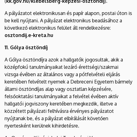
(
kk.gov.hu/klebelsberg-kepzesi-osztondij
).
A pályázatot elektronikusan és papír alapon, postai úton is
be kell nyújtani. A pályázat elektronikus beadásához a
következő elektronikus felület áll rendelkezésre:
osztondij.e-kreta.hu
11. Gólya ösztöndíj
A Gólya ösztöndíjra azok a hallgatók jogosultak, akik a
középfokú tanulmányaikat lezáró érettségi/szakmai
vizsga évében az általános vagy a pótfelvételi eljárás
keretében felvételt nyernek a Debreceni Egyetem bármely
állami ösztöndíjas alap vagy osztatlan képzésére,
felsőoktatási tanulmányaikat a felvétel évében aktív
hallgatói jogviszony keretében megkezdik, illetve a
közzétett pályázati felhívásra érvényes pályázatot
nyújtanak be, és a pályázat elbírálását követően
nyertesként kerülnek kihirdetésre.