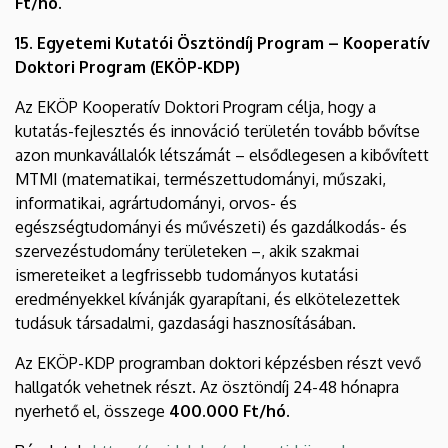
Ft/hó.
15. Egyetemi Kutatói Ösztöndíj Program – Kooperatív
Doktori Program (EKÖP-KDP)
Az EKÖP Kooperatív Doktori Program célja, hogy a
kutatás-fejlesztés és innováció területén tovább bővítse
azon munkavállalók létszámát – elsődlegesen a kibővített
MTMI (matematikai, természettudományi, műszaki,
informatikai, agrártudományi, orvos- és
egészségtudományi és művészeti) és gazdálkodás- és
szervezéstudomány területeken –, akik szakmai
ismereteiket a legfrissebb tudományos kutatási
eredményekkel kívánják gyarapítani, és elkötelezettek
tudásuk társadalmi, gazdasági hasznosításában.
Az EKÖP-KDP programban doktori képzésben részt vevő
hallgatók vehetnek részt. Az ösztöndíj 24-48 hónapra
nyerhető el, összege
400.000 Ft/hó.