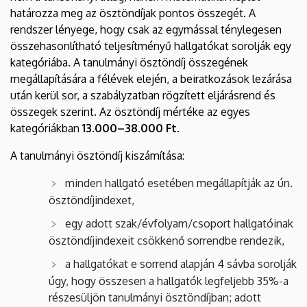
határozza meg az ösztöndíjak pontos összegét. A
rendszer lényege, hogy csak az egymással ténylegesen
összehasonlítható teljesítményű hallgatókat sorolják egy
kategóriába. A tanulmányi ösztöndíj összegének
megállapítására a félévek elején, a beiratkozások lezárása
után kerül sor, a szabályzatban rögzített eljárásrend és
összegek szerint. Az ösztöndíj mértéke az egyes
kategóriákban
13.000–38.000 Ft.
A tanulmányi ösztöndíj kiszámítása:
minden hallgató esetében megállapítják az ún.
ösztöndíjindexet,
egy adott szak/évfolyam/csoport hallgatóinak
ösztöndíjindexeit csökkenő sorrendbe rendezik,
a hallgatókat e sorrend alapján 4 sávba sorolják
úgy, hogy összesen a hallgatók legfeljebb 35%-a
részesüljön tanulmányi ösztöndíjban; adott