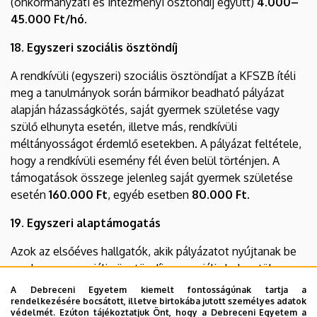
(önkormányzati és intézményi ösztöndíj együtt)
4.000–
45.000 Ft/hó.
18. Egyszeri szociális ösztöndíj
A rendkívüli (egyszeri) szociális ösztöndíjat a KFSZB ítéli
meg a tanulmányok során bármikor beadható pályázat
alapján házasságkötés, saját gyermek születése vagy
szülő elhunyta esetén, illetve más, rendkívüli
méltányosságot érdemlő esetekben. A pályázat feltétele,
hogy a rendkívüli esemény fél éven belül történjen. A
támogatások összege jelenleg saját gyermek születése
esetén
160.000 Ft
, egyéb esetben
80.000 Ft.
19. Egyszeri alaptámogatás
Azok az elsőéves hallgatók, akik pályázatot nyújtanak be
rendszeres szociális ösztöndíjra, szociális helyzetük
alapján a rendszeres szociális ösztöndíj fejezetben
A Debreceni Egyetem kiemelt fontosságúnak tartja a
felsorolt kiemelt csoportok valamelyikébe tartoznak
rendelkezésére bocsátott, illetve birtokába jutott személyes adatok
védelmét. Ezúton tájékoztatjuk Önt, hogy a Debreceni Egyetem a