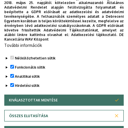
(nagycsaládos, hátrányos helyzetű stb.), és elérik a
2018. május 25. napjától kötelezően alkalmazandó Általános
bírálóbizottság által a rendszeres szociális ösztöndíjra
Adatvédelmi Rendelet alapján felülvizsgálta folyamatait és
beépítette a GDPR előírásait az adatkezelési és adatvédelmi
való jogosultsághoz meghatározott minimális ponthatárt,
tevékenységébe. A felhasználók személyes adatait a Debreceni
tanulmányaik első félévében a kormányrendelet szerint
Egyetem korábban is teljes körültekintéssel kezelte, megfelelve az
érvényben lévő adatkezelési szabályozásoknak. A GDPR előírásait
jogosultak az egyszeri alaptámogatásra, melynek összege
követve frissítettük Adatvédelmi Tájékoztatónkat, amelyet az
felsőoktatási szakképzés, alapképzés és osztatlan képzés
alábbi linkre kattintva olvashat el:
Adatkezelési tájékoztató.
DE
Kancellária WAV Központ
esetén az éves hallgatói normatíva 50%-a (jelenleg
További információk
83.300 Ft)
, mesterképzés esetén az éves hallgatói
normatíva 75%-a (jelenleg
124.950 Ft
).
Nélkülözhetetlen sütik
Legutóbb frissítve:
2025. 09. 19. 09:47
Funkcionális sütik
Analitikai sütik
Hirdetési sütik
KIVÁLASZTOTTAK MENTÉSE
WITHDRAW CONSENT
Adatvédelem
Adatkezelési nyilatkozat
ÖSSZES ELUTASÍTÁSA
Technikai információk