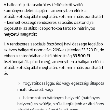
A hallgatói juttatásokról és térítésekről szóló
kormányrendelet alapján – amennyiben elérik a
bírálóbizottság által meghatározott minimális ponthatárt
– kiemelt összegű rendszeres szociális ösztöndíjra
jogosultak az alábbi csoportokba tartozó, hátrányos
helyzetű hallgatók:
1. A
rendszeres szociális ösztöndíj havi összege legalább
az éves hallgatói normatíva 20%-a (jelenleg 33.320 Ft, de
ebben a kategóriában a bírálóbizottság
33.500 Ft
ösztöndíjat állapított meg), amennyiben a hallgató eléri a
bírálóbizottság által meghatározott minimális ponthatárt
és
fogyatékossággal élő vagy egészségi állapota
miatt rászorult, vagy
halmozottan hátrányos helyzetű (hátrányos
helyzetű és szülője, szülei legfeljebb az általános
iskolát végezte, végezték el), vagy