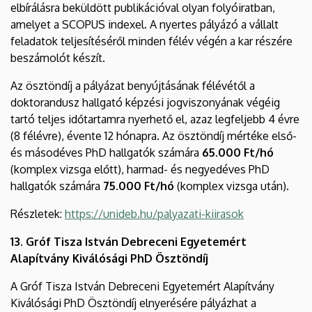
elbírálásra beküldött publikációval olyan folyóiratban,
amelyet a SCOPUS indexel. A nyertes pályázó a vállalt
feladatok teljesítéséről minden félév végén a kar részére
beszámolót készít.
Az ösztöndíj a pályázat benyújtásának félévétől a
doktorandusz hallgató képzési jogviszonyának végéig
tartó teljes időtartamra nyerhető el, azaz legfeljebb 4 évre
(8 félévre), évente 12 hónapra. Az ösztöndíj mértéke első-
és másodéves PhD hallgatók számára
65.000 Ft/hó
(komplex vizsga előtt), harmad- és negyedéves PhD
hallgatók számára
75.000 Ft/hó
(komplex vizsga után).
Részletek:
https://unideb.hu/palyazati-kiirasok
13. Gróf Tisza István Debreceni Egyetemért
Alapítvány Kiválósági PhD Ösztöndíj
A Gróf Tisza István Debreceni Egyetemért Alapítvány
Kiválósági PhD Ösztöndíj elnyerésére pályázhat a