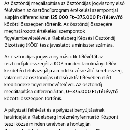
Az ösztöndíj megállapítása az ösztöndíjas jogviszony első
félévében az ösztöndíjprogram értékelési szempontjai
alapján differenciáltan
125.000 Ft–375.000 Ft/félév/fő
közötti összegben történik. Az ösztöndíj összegére
meghatározott értékelési szempontok
figyelembevételével a Klebelsberg Képzési Ösztöndíj
Bizottság (KÖB) tesz javaslatot a miniszter számára.
Az ösztöndíjas jogviszony második félévétől az
ösztöndíjak összegét a KÖB minden tanulmányi félév
kezdetén felülvizsgálja a rendelkezésre álló keretösszeg,
valamint az ösztöndíjas utolsó aktív félévében elért
kreditindexe figyelembevételével. Az ösztöndíj
megállapítása differenciáltan,
0–375.000 Ft/félév/fő
közötti összegben történik.
A pályázati felhívást és a pályázat benyújtásának
határidejét a Klebelsberg Intézményfenntartó Központ
teszi közzé minden tanévben a honlapján