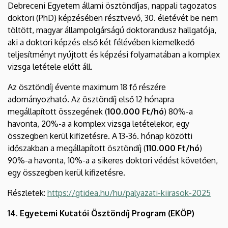
Debreceni Egyetem állami ösztöndíjas, nappali tagozatos
doktori (PhD) képzésében résztvevő, 30. életévét be nem
töltött, magyar állampolgárságú doktorandusz hallgatója,
aki a doktori képzés első két félévében kiemelkedő
teljesítményt nyújtott és képzési folyamatában a komplex
vizsga letétele előtt áll.
Az ösztöndíj évente maximum 18 fő részére
adományozható. Az ösztöndíj első 12 hónapra
megállapított összegének (
100.000 Ft/hó
) 80%-a
havonta, 20%-a a komplex vizsga letételekor, egy
összegben kerül kifizetésre. A 13-36. hónap közötti
időszakban a megállapított ösztöndíj (
110.000 Ft/hó
)
90%-a havonta, 10%-a a sikeres doktori védést követően,
egy összegben kerül kifizetésre.
Részletek:
https://gtidea.hu/hu/palyazati-kiirasok-2025
14. Egyetemi Kutatói Ösztöndíj Program (EKÖP)