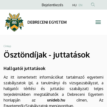
Ösztöndíjak
Ugrás
Anonim
Bejelentkezés
HU
EN
a
Felhasználói
-
tartalomra
fiók
juttatások
DEBRECENI EGYETEM
menüje
|
DEBRECENI
Morzsa
Címlap
EGYETEM
Ösztöndíjak - juttatások
Hallgatói juttatások
Az itt ismertetett információkat tartalmazó egyetemi
szabályzatok (pl. a tanulmányi és vizsgaszabályzat, a
hallgatói térítési és juttatási szabályzat) teljes
terjedelmükben megtalálhatók a Debreceni Egyetem
honlapján az
unideb.hu
címen, Az
Egyetemről>Szabályzatok menüpontban.