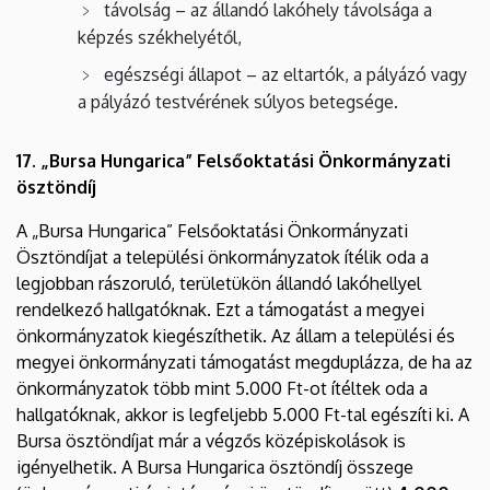
távolság – az állandó lakóhely távolsága a
képzés székhelyétől,
egészségi állapot – az eltartók, a pályázó vagy
a pályázó testvérének súlyos betegsége.
17. „Bursa Hungarica” Felsőoktatási Önkormányzati
ösztöndíj
A „Bursa Hungarica” Felsőoktatási Önkormányzati
Ösztöndíjat a települési önkormányzatok ítélik oda a
legjobban rászoruló, területükön állandó lakóhellyel
rendelkező hallgatóknak. Ezt a támogatást a megyei
önkormányzatok kiegészíthetik. Az állam a települési és
megyei önkormányzati támogatást megduplázza, de ha az
önkormányzatok több mint 5.000 Ft-ot ítéltek oda a
hallgatóknak, akkor is legfeljebb 5.000 Ft-tal egészíti ki. A
Bursa ösztöndíjat már a végzős középiskolások is
igényelhetik. A Bursa Hungarica ösztöndíj összege