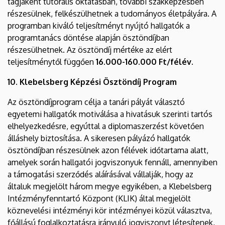
tagjaként tutorális oktatásban, további szakképzésben
részesülnek, felkészülhetnek a tudományos életpályára. A
programban kiváló teljesítményt nyújtó hallgatók a
programtanács döntése alapján ösztöndíjban
részesülhetnek. Az ösztöndíj mértéke az elért
teljesítménytől függően
16.000-160.000 Ft/félév.
10. Klebelsberg Képzési Ösztöndíj Program
Az ösztöndíjprogram célja a tanári pályát választó
egyetemi hallgatók motiválása a hivatásuk szerinti tartós
elhelyezkedésre, egyúttal a diplomaszerzést követően
álláshely biztosítása. A sikeresen pályázó hallgatók
ösztöndíjban részesülnek azon félévek időtartama alatt,
amelyek során hallgatói jogviszonyuk fennáll, amennyiben
a támogatási szerződés aláírásával vállalják, hogy az
általuk megjelölt három megye egyikében, a Klebelsberg
Intézményfenntartó Központ (KLIK) által megjelölt
köznevelési intézményi kör intézményei közül választva,
főállású foglalkoztatásra irányuló jogviszonyt létesítenek,