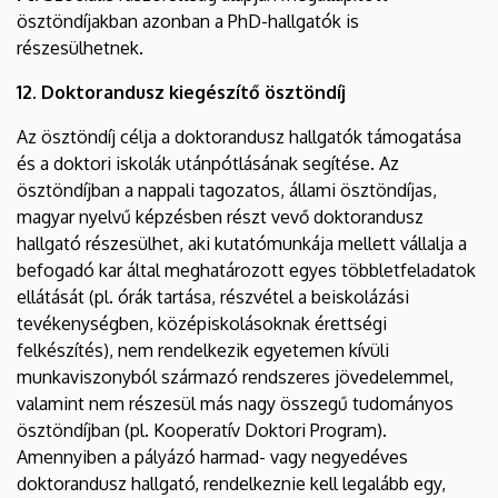
ösztöndíjakban azonban a PhD-hallgatók is
részesülhetnek.
12. Doktorandusz kiegészítő ösztöndíj
Az ösztöndíj célja a doktorandusz hallgatók támogatása
és a doktori iskolák utánpótlásának segítése. Az
ösztöndíjban a nappali tagozatos, állami ösztöndíjas,
magyar nyelvű képzésben részt vevő doktorandusz
hallgató részesülhet, aki kutatómunkája mellett vállalja a
befogadó kar által meghatározott egyes többletfeladatok
ellátását (pl. órák tartása, részvétel a beiskolázási
tevékenységben, középiskolásoknak érettségi
felkészítés), nem rendelkezik egyetemen kívüli
munkaviszonyból származó rendszeres jövedelemmel,
valamint nem részesül más nagy összegű tudományos
ösztöndíjban (pl. Kooperatív Doktori Program).
Amennyiben a pályázó harmad- vagy negyedéves
doktorandusz hallgató, rendelkeznie kell legalább egy,