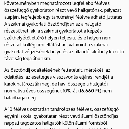
követelményben meghatározott legfeljebb féléves
összefüggő gyakorlaton részt vevő hallgatónak, pályázat
alapján, legfeljebb egy tanulmányi félévre adható juttatás.
A szakmai gyakorlati ösztöndíjban az a hallgató
részesülhet, aki a szakmai gyakorlatot a képzés
székhelyétől eltérő helyen teljesíti, és e helyen nem
részesül kollégiumi ellátásban, valamint a szakmai
gyakorlat végzésének helye és az állandó lakóhely közötti
távolság legalább 1 km.
Az ösztöndíj odaítélésének feltételeit, mértékét, az
odaítélés, az esetleges visszavonás eljárási rendjét a
karok határozzák meg, de havi összege a hallgatói
normatíva éves összegének 10%-át (
16.660 Ft
) nem
haladhatja meg.
A 10 féléves osztatlan tanárképzés féléves, összefüggő
egyéni iskolai gyakorlatán részt vevő állami ösztöndíjas,
nappali tagozatos hallgatók külön állami forrásból