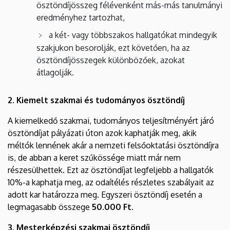
ösztöndíjösszeg félévenként más-más tanulmányi
eredményhez tartozhat,
a két- vagy többszakos hallgatókat mindegyik
szakjukon besorolják, ezt követően, ha az
ösztöndíjösszegek különbözőek, azokat
átlagolják.
2. Kiemelt szakmai és tudományos ösztöndíj
A kiemelkedő szakmai, tudományos teljesítményért járó
ösztöndíjat pályázati úton azok kaphatják meg, akik
méltók lennének akár a nemzeti felsőoktatási ösztöndíjra
is, de abban a keret szűkössége miatt már nem
részesülhettek. Ezt az ösztöndíjat legfeljebb a hallgatók
10%-a kaphatja meg, az odaítélés részletes szabályait az
adott kar határozza meg. Egyszeri ösztöndíj esetén a
legmagasabb összege
50.000 Ft.
3. Mesterképzési szakmai ösztöndíj