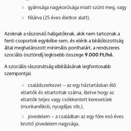
gyámsága nagykorúsága miatt szűnt meg, vagy
félárva (25 éves életkor alatt).
Azoknak a rászoruló hallgatóknak, akik nem tartoznak a
fenti csoportok egyikébe sem, és elérik a bírálóbizottság
által meghatározott minimális ponthatárt, a rendszeres
szociális ösztöndíj legkisebb összege
9.000 Ft/hó.
A szociális rászorultság elbírálásának legfontosabb
szempontjai:
családszerkezet – az egy háztartásban élő
eltartók és eltartottak száma, illetve hogy az
eltartók teljes vagy csökkentett keresetűek
(munkanélküli, nyugdíjas stb.),
jövedelem – a családban az egy főre eső éves
bruttó jövedelem nagysága,