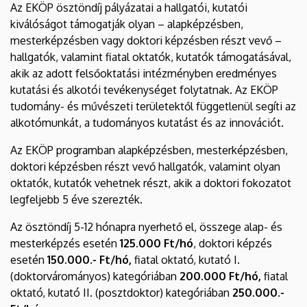
Az EKÖP ösztöndíj pályázatai a hallgatói, kutatói
kiválóságot támogatják olyan – alapképzésben,
mesterképzésben vagy doktori képzésben részt vevő –
hallgatók, valamint fiatal oktatók, kutatók támogatásával,
akik az adott felsőoktatási intézményben eredményes
kutatási és alkotói tevékenységet folytatnak. Az EKÖP
tudomány- és művészeti területektől függetlenül segíti az
alkotómunkát, a tudományos kutatást és az innovációt.
Az EKÖP programban alapképzésben, mesterképzésben,
doktori képzésben részt vevő hallgatók, valamint olyan
oktatók, kutatók vehetnek részt, akik a doktori fokozatot
legfeljebb 5 éve szerezték.
Az ösztöndíj 5-12 hónapra nyerhető el, összege alap- és
mesterképzés esetén
125.000 Ft/hó
, doktori képzés
esetén
150.000.- Ft/hó,
fiatal oktató, kutató I.
(doktorvárományos) kategóriában
200.000 Ft/hó,
fiatal
oktató, kutató II. (posztdoktor) kategóriában
250.000.-