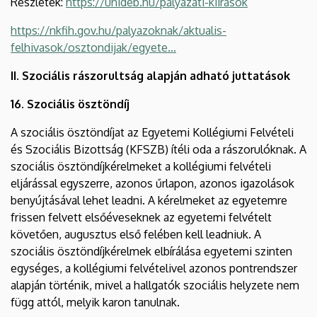
Részletek:
https://unideb.hu/palyazati-kiirasok
https://nkfih.gov.hu/palyazoknak/aktualis-
felhivasok/osztondijak/egyete…
II. Szociális rászorultság alapján adható juttatások
16. Szociális ösztöndíj
A szociális ösztöndíjat az Egyetemi Kollégiumi Felvételi
és Szociális Bizottság (KFSZB) ítéli oda a rászorulóknak. A
szociális ösztöndíjkérelmeket a kollégiumi felvételi
eljárással egyszerre, azonos űrlapon, azonos igazolások
benyújtásával lehet leadni. A kérelmeket az egyetemre
frissen felvett elsőéveseknek az egyetemi felvételt
követően, augusztus első felében kell leadniuk. A
szociális ösztöndíjkérelmek elbírálása egyetemi szinten
egységes, a kollégiumi felvételivel azonos pontrendszer
alapján történik, mivel a hallgatók szociális helyzete nem
függ attól, melyik karon tanulnak.