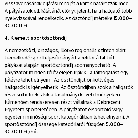
visszavonásának eljárási rendjét a karok határozzák meg.
A pályázatok elbírálásánál előnyt jelent, ha a hallgató több
nyelvvizsgával rendelkezik. Az ösztöndíj mértéke 1
5.000–
30.000 Ft.
4. Kiemelt sportösztöndíj
A nemzetközi, országos, illetve regionális szinten elért
kiemelkedő sportteljesítményért a rektor által kiírt
pályázat alapján sportösztöndíj adományozható. A
pályázatot minden félév elején írják ki, a támogatást egy
félévre lehet elnyerni. Az ösztöndíjat önköltséges
hallgatók is igényelhetik. Az ösztöndíjban azok a hallgatók
részesülhetnek, akik a tanulmányi követelményeken
túlmenően rendszeresen részt vállalnak a Debreceni
Egyetem sportéletében. A pályázatot élsportoló vagy
egyetemi minőségi sport kategóriákban lehet elnyerni. A
sportösztöndíj összege kategóriától függően
5.000–
30.000 Ft/hó
.