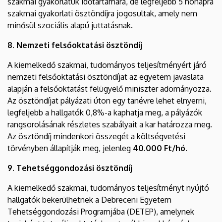
szakmai gyakorlatuk időtartamára, de legfeljebb 5 hónapra
szakmai gyakorlati ösztöndíjra jogosultak, amely nem
minősül szociális alapú juttatásnak.
8. Nemzeti felsőoktatási ösztöndíj
A kiemelkedő szakmai, tudományos teljesítményért járó
nemzeti felsőoktatási ösztöndíjat az egyetem javaslata
alapján a felsőoktatást felügyelő miniszter adományozza.
Az ösztöndíjat pályázati úton egy tanévre lehet elnyerni,
legfeljebb a hallgatók 0,8%-a kaphatja meg, a pályázók
rangsorolásának részletes szabályait a kar határozza meg.
Az ösztöndíj mindenkori összegét a költségvetési
törvényben állapítják meg, jelenleg
40.000 Ft/hó.
9. Tehetséggondozási ösztöndíj
A kiemelkedő szakmai, tudományos teljesítményt nyújtó
hallgatók bekerülhetnek a Debreceni Egyetem
Tehetséggondozási Programjába (DETEP), amelynek