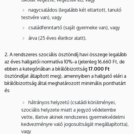
nagycsaládos (legalább két eltartott, tanuló
testvére van), vagy
családfenntartó (saját gyermeke van), vagy
árva (25 éves életkor alatt).
2. A
rendszeres szociális ösztöndíj havi összege legalább
az éves hallgatói normatíva 10%-a (jelenleg 16.660 Ft, de
ebben a kategóriában a bírálóbizottság
17.000 Ft
ösztöndíjat állapított meg), amennyiben a hallgató eléri a
bírálóbizottság által meghatározott minimális ponthatárt
és
hátrányos helyzetű (családi körülményei,
szociális helyzete miatt a jegyző védelembe
vette, illetve akinek rendszeres gyermekvédelmi
kedvezményre való jogosultságát megállapította),
vagy