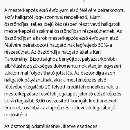
A mesterképzés első évfolyam első félévére beiratkozott,
aktív hallgatói jogviszonnyal rendelkező, állami
ösztöndíjas, teljes idejű képzésben részt vevő hallgatók
mesterképzési szakmai ösztöndíjban részesülhetnek. Az
ösztöndíjban a karok mesterképzős első évfolyam első
félévére beiratkozott hallgatóinak legfeljebb 50%-a
részesülhet. Az ösztöndíj a hallgató által a Kari
Tanulmányi Bizottsághoz benyújtott pályázat/korábbi
elbíráláshoz szükséges dokumentumok alapján egyszeri
alkalommal folyósítható juttatás. Az ösztöndíjra azon
hallgatók pályázhatnak, akik a mesterképzés első
félévében legalább 20 felvett kredittel rendelkeznek, a
mesterképzésre felvételi jogalapot jelentő előző képzés
során legalább 3,00 összesített korrigált kreditindexet
értek el, továbbá az alapképzési oklevelük legalább jó
minősítésű.
Az ösztöndíj odaítélésének, illetve esetleges