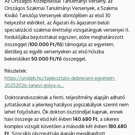
Az Országos Középiskolai Tanulmányi Verseny, az
Országos Szakmai Tanulmányi Versenyek, a Szakma
Kiváló Tanulója Versenyek döntőjében az első 30
helyezést elérőket, az Ágazati és ágazaton belüli
specializáció szakmai érettségi vizsgatárgyak versenyei II.
fordulójába bejutottakat egyszeri, előre meghatározott
összeggel (
100.000 Ft/fő
) támogatja az egyetem,
illetőleg az egyéb versenyeken az első húszba
bekerülőket
50.000 Ft/fő
összeggel.
Részletek:
https://unideb.hu/tajekoztato-debreceni-egyetem-
20252026-tanevi-golya-o…
Doktoranduszoknak a fenti, teljesítmény alapján adható
juttatásokat a jelenleg hatályos jogszabályok szerint nem
lehet folyósítani. Ők doktori ösztöndíjat kapnak, ennek
havi összege az első két évben
140.680 Ft
, a sikeres
komplex vizsgát követően a második két évben
180.680
Ft.
Szociális rászorultság alapján megállapított