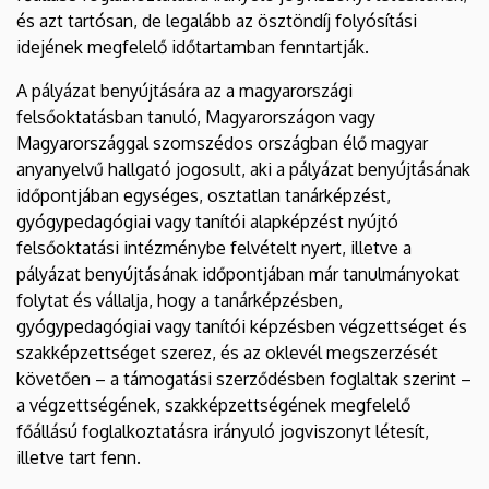
és azt tartósan, de legalább az ösztöndíj folyósítási
idejének megfelelő időtartamban fenntartják.
A pályázat benyújtására az a magyarországi
felsőoktatásban tanuló, Magyarországon vagy
Magyarországgal szomszédos országban élő magyar
anyanyelvű hallgató jogosult, aki a pályázat benyújtásának
időpontjában egységes, osztatlan tanárképzést,
gyógypedagógiai vagy tanítói alapképzést nyújtó
felsőoktatási intézménybe felvételt nyert, illetve a
pályázat benyújtásának időpontjában már tanulmányokat
folytat és vállalja, hogy a tanárképzésben,
gyógypedagógiai vagy tanítói képzésben végzettséget és
szakképzettséget szerez, és az oklevél megszerzését
követően – a támogatási szerződésben foglaltak szerint –
a végzettségének, szakképzettségének megfelelő
főállású foglalkoztatásra irányuló jogviszonyt létesít,
illetve tart fenn.