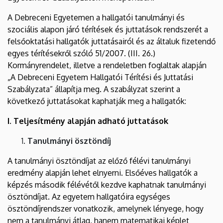
A Debreceni Egyetemen a hallgatói tanulmányi és
szociális alapon járó térítések és juttatások rendszerét a
felsőoktatási hallgatók juttatásairól és az általuk fizetendő
egyes térítésekről szóló 51/2007. (III. 26.)
Kormányrendelet, illetve a rendeletben foglaltak alapján
„A Debreceni Egyetem Hallgatói Térítési és Juttatási
Szabályzata” állapítja meg. A szabályzat szerint a
következő juttatásokat kaphatják meg a hallgatók:
I. Teljesítmény alapján adható juttatások
Tanulmányi ösztöndíj
A tanulmányi ösztöndíjat az előző félévi tanulmányi
eredmény alapján lehet elnyerni. Elsőéves hallgatók a
képzés második félévétől kezdve kaphatnak tanulmányi
ösztöndíjat. Az egyetem hallgatóira egységes
ösztöndíjrendszer vonatkozik, amelynek lényege, hogy
nem a tanulmányi átlag, hanem matematikai képlet