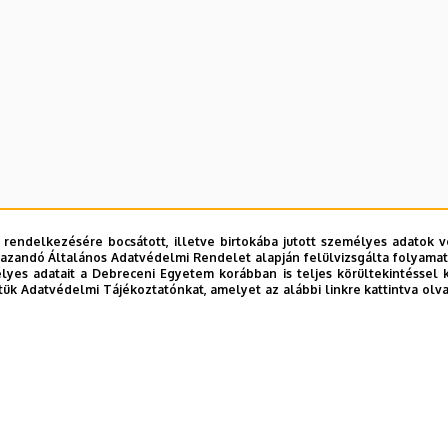
 rendelkezésére bocsátott, illetve birtokába jutott személyes adatok v
azandó Általános Adatvédelmi Rendelet alapján felülvizsgálta folyamata
yes adatait a Debreceni Egyetem korábban is teljes körültekintéssel 
tük Adatvédelmi Tájékoztatónkat, amelyet az alábbi linkre kattintva olv