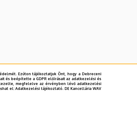
édelmét. Ezúton tájékoztatjuk Önt, hogy a Debreceni
it és beépítette a GDPR előírásait az adatkezelési és
kezelte, megfelelve az érvényben lévő adatkezelési
ashat el:
Adatkezelési tájékoztató.
DE Kancellária WAV