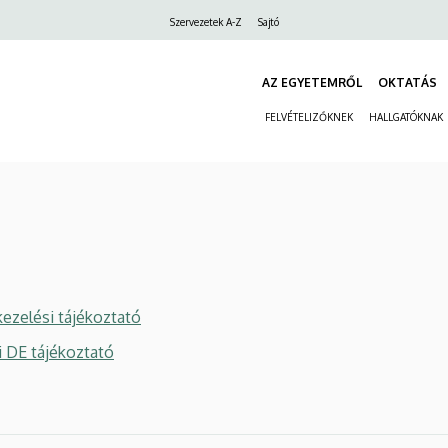
Felső
Szervezetek A-Z
Sajtó
navigáció
AZ EGYETEMRŐL
OKTATÁS
FELVÉTELIZŐKNEK
HALLGATÓKNAK
ezelési tájékoztató
i DE tájékoztató