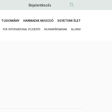
Anonim
Bejelentkezés
Felhasználói
fiók
TUDOMÁNY
HARMADIK MISSZIÓ
EGYETEMI ÉLET
Fő
menüje
FOR INTERNATIONAL STUDENTS
MUNKATÁRSAKNAK
ALUMNI
navigáció
Másodlagos
navigáció