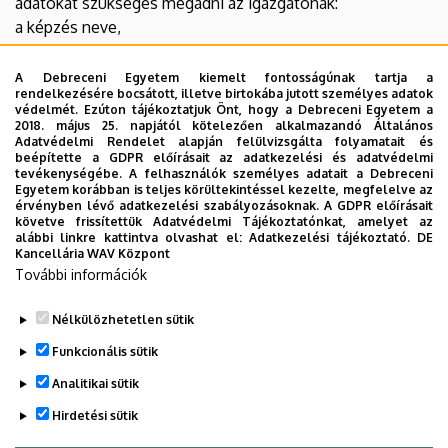
adatokat szükséges megadni az igazgatónak:
a képzés neve,
a továbbképzés nyilvántartási száma és
A Debreceni Egyetem kiemelt fontosságúnak tartja a
jegyzék száma,
rendelkezésére bocsátott, illetve birtokába jutott személyes adatok
védelmét. Ezúton tájékoztatjuk Önt, hogy a Debreceni Egyetem a
a lebonyolító neve (Ki tartja a képzést: pl.
2018. május 25. napjától kötelezően alkalmazandó Általános
Adatvédelmi Rendelet alapján felülvizsgálta folyamatait és
Debreceni Egyetem),
beépítette a GDPR előírásait az adatkezelési és adatvédelmi
tevékenységébe. A felhasználók személyes adatait a Debreceni
a képzés PIR-linkje (az adott képzés
Egyetem korábban is teljes körültekintéssel kezelte, megfelelve az
érvényben lévő adatkezelési szabályozásoknak. A GDPR előírásait
adatlapjának linkje pl.
követve frissítettük Adatvédelmi Tájékoztatónkat, amelyet az
https://www.oktatas.hu/pir/!PIR2_PUBLIC/publikus-
alábbi linkre kattintva olvashat el:
Adatkezelési tájékoztató.
DE
Kancellária WAV Központ
felulet/12566
).
További információk
Nélkülözhetetlen sütik
Legutóbb frissítve:
2026. 04. 02. 10:50
Funkcionális sütik
Analitikai sütik
Hirdetési sütik