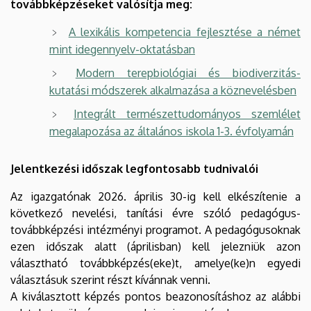
továbbképzéseket valósítja meg:
A lexikális kompetencia fejlesztése a német
mint idegennyelv-oktatásban
Modern terepbiológiai és biodiverzitás-
kutatási módszerek alkalmazása a köznevelésben
Integrált természettudományos szemlélet
megalapozása az általános iskola 1-3. évfolyamán
Jelentkezési időszak legfontosabb tudnivalói
Az igazgatónak 2026. április 30-ig kell elkészítenie a
következő nevelési, tanítási évre szóló pedagógus-
továbbképzési intézményi programot. A pedagógusoknak
ezen időszak alatt (áprilisban) kell jelezniük azon
választható továbbképzés(eke)t, amelye(ke)n egyedi
választásuk szerint részt kívánnak venni.
A kiválasztott képzés pontos beazonosításhoz az alábbi