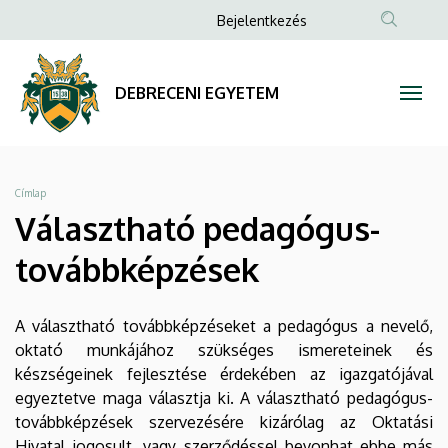
Választható
Ugrás
Anonim
Bejelentkezés
a
Felhasználói
pedagógus-
tartalomra
fiók
továbbképzések
DEBRECENI EGYETEM
menüje
|
DEBRECENI
Morzsa
Címlap
EGYETEM
Választható pedagógus-
továbbképzések
A választható továbbképzéseket a pedagógus a nevelő,
oktató munkájához szükséges ismereteinek és
készségeinek fejlesztése érdekében az igazgatójával
egyeztetve maga választja ki. A választható pedagógus-
továbbképzések szervezésére kizárólag az Oktatási
Hivatal jogosult, vagy szerződéssel bevonhat ebbe más