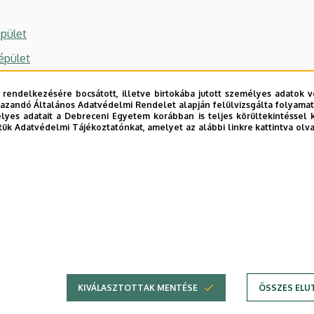
épület
épület
 rendelkezésére bocsátott, illetve birtokába jutott személyes adatok v
azandó Általános Adatvédelmi Rendelet alapján felülvizsgálta folyamata
yes adatait a Debreceni Egyetem korábban is teljes körültekintéssel 
tük Adatvédelmi Tájékoztatónkat, amelyet az alábbi linkre kattintva olv
KIVÁLASZTOTTAK MENTÉSE
ÖSSZES ELU