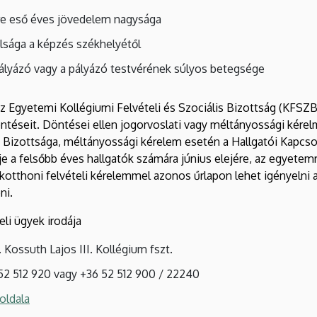
re eső éves jövedelem nagysága
olsága a képzés székhelyétől
 pályázó vagy a pályázó testvérének súlyos betegsége
az Egyetemi Kollégiumi Felvételi és Szociális Bizottság (KFSZB)
öntéseit. Döntései ellen jogorvoslati vagy méltányossági kérelm
i Bizottsága, méltányossági kérelem esetén a Hallgatói Kapcso
je a felsőbb éves hallgatók számára június elejére, az egyetemr
ákotthoni felvételi kérelemmel azonos űrlapon lehet igényelni a
ni.
eli ügyek irodája
 Kossuth Lajos III. Kollégium fszt.
 52 512 920 vagy +36 52 512 900 / 22240
oldala