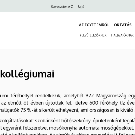
Felső
Szervezetek A-Z
Sajtó
navigáció
AZ EGYETEMRŐL
OKTATÁS
FELVÉTELIZŐKNEK
HALLGATÓKNAK
kollégiumai
umi férőhellyel rendelkezik, amelyből 922 Magyarország e
az elmúlt öt évben újítottak fel, illetve 600 férőhely tíz év
allgatók 75 %-át sikerült elhelyezni, ami országosan is kiváló 
szolgáltatásokat: szobánként hűtőszekrény, épületenként leg
 egyaránt felszerelve, mosókonyha automata mosógépekkel, v
lható a kollégiumokban. Az elmúlt években megvalósult fejle