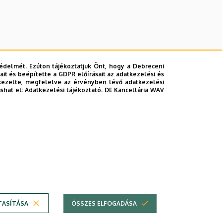
édelmét. Ezúton tájékoztatjuk Önt, hogy a Debreceni
it és beépítette a GDPR előírásait az adatkezelési és
kezelte, megfelelve az érvényben lévő adatkezelési
ashat el:
Adatkezelési tájékoztató.
DE Kancellária WAV
TASÍTÁSA
ÖSSZES ELFOGADÁSA