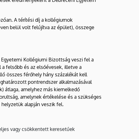
zóan. A térítési díj a kollégiumok
n belül volt felújítva az épület), összege
Egyetemi Kollégiumi Bizottság veszi fel a
l a felsőbb és az elsőévesek, illetve a
ló összes férőhely hány százalékát kell
 meghatározott pontrendszer alkalmazásával
nek) átlaga, amelyhez más kiemelkedő
zorultság, amelynek értékelése és a szükséges
helyzetük alapján veszik fel.
teljes vagy csökkentett keresetűek