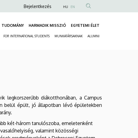
Anonim
Bejelentkezés
HU
EN
Felhasználói
fiók
TUDOMÁNY
HARMADIK MISSZIÓ
EGYETEMI ÉLET
Fő
menüje
FOR INTERNATIONAL STUDENTS
MUNKATÁRSAKNAK
ALUMNI
navigáció
Másodlagos
navigáció
gyik legkorszerűbb diákotthonában, a Campus
en belül épült, jó állapotban lévő épületekben
arány.
alább két-három tanulószoba, emeletenként
asalóhelyiség, valamint közösségi
sztések eredményeként a Debreceni Egyetem