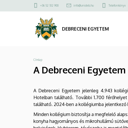
A
Ugrás
Felső
+36 52 512 900
info@unideb.hu
Telefonkönyv
a
kapcsolat
Debreceni
tartalomra
menü
Egyetem
DEBRECENI EGYETEM
kollégiumai
|
Morzsa
Címlap
DEBRECENI
A Debreceni Egyetem 
EGYETEM
A Debreceni Egyetem jelenleg 4.943 kollégi
Hotelban található. További 1.700 férőhelyet 
található. 2024-ben a kollégiumba jelentkező h
Minden kollégium biztosítja a megfelelő alap
konyha hagyományos és mikrohullámú sütővel
helyiségek, klubterem, tévészoba is megtalá