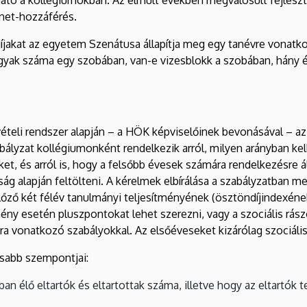
rnet-hozzáférés.
 díjakat az egyetem Szenátusa állapítja meg egy tanévre vonatko
gyak száma egy szobában, van-e vizesblokk a szobában, hány éve
eli rendszer alapján – a HÖK képviselőinek bevonásával – az 
szabályzat kollégiumonként rendelkezik arról, milyen arányban kel
et, és arról is, hogy a felsőbb évesek számára rendelkezésre ál
ultság alapján feltölteni. A kérelmek elbírálása a szabályzatban
z előző két félév tanulmányi teljesítményének (ösztöndíjindexé
ény esetén pluszpontokat lehet szerezni, vagy a szociális rás
a vonatkozó szabályokkal. Az elsőéveseket kizárólag szociális 
osabb szempontjai:
an élő eltartók és eltartottak száma, illetve hogy az eltartók 