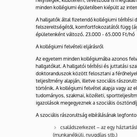
minden kollégiumi épületében kiépült az inte
A hallgatók által fizetendő kollégiumi térítési
felszereltségétől, komfortfokozatától függ (á
épületenként változó. 23.000 - 65.000 Ft/hó
A kollégiumi felvételi eljárásról
Az egyetem minden kollégiumába azonos felvét
hallgatókat. A hallgatói térítési és juttatási 
doktoranduszok között felosztani a férőhelyek
teljesítmény alapján, illetve szociális rászor
történik. A kollégiumi felvétel alapja vagy a
tudományos, szakmai, közéleti, sportteljesítm
igazolások megegyeznek a szociális ösztöndíjr
A szociális rászorultság elbírálásának legfont
családszerkezet – az egy háztartásb
(munkanélküli, nyugdíjas stb.)