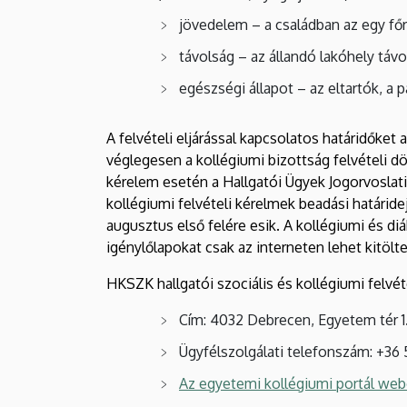
jövedelem – a családban az egy fő
távolság – az állandó lakóhely táv
egészségi állapot – az eltartók, a
A felvételi eljárással kapcsolatos határidőket 
véglegesen a kollégiumi bizottság felvételi d
kérelem esetén a Hallgatói Ügyek Jogorvoslat
kollégiumi felvételi kérelmek beadási határide
augusztus első felére esik. A kollégiumi és di
igénylőlapokat csak az interneten lehet kitölte
HKSZK hallgatói szociális és kollégiumi felvét
Cím: 4032 Debrecen, Egyetem tér 1.
Ügyfélszolgálati telefonszám: +36
Az egyetemi kollégiumi portál web