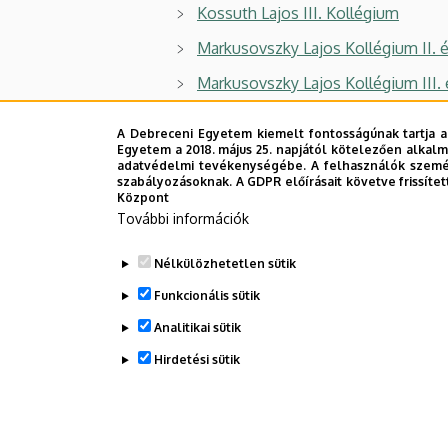
Kossuth Lajos III. Kollégium
Markusovszky Lajos Kollégium II. 
Markusovszky Lajos Kollégium III. 
Nyíregyházi Kollégium
A Debreceni Egyetem kiemelt fontosságúnak tartja a
Egyetem a 2018. május 25. napjától kötelezően alkalm
Sportkollégium
adatvédelmi tevékenységébe. A felhasználók személ
szabályozásoknak. A GDPR előírásait követve frissítet
Szolnoki Kollégium
Központ
További információk
Tisza István Kollégium
Vámospércsi Úti Kollégium
Nélkülözhetetlen sütik
Veres Péter Kollégium
Funkcionális sütik
Weiner Leó Kollégium
Analitikai sütik
Hirdetési sütik
Legutóbb frissítve:
2025. 04. 07. 14:06
WITHDRAW CONSENT