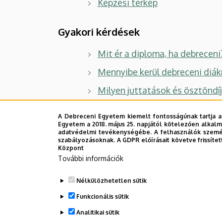
Képzési térkép
Gyakori kérdések
Mit ér a diploma, ha debreceni
Mennyibe kerül debreceni diák
Milyen juttatások és ösztöndí
A Debreceni Egyetem kiemelt fontosságúnak tartja a
Egyetem a 2018. május 25. napjától kötelezően alkalm
Karok
adatvédelmi tevékenységébe. A felhasználók személ
szabályozásoknak. A GDPR előírásait követve frissítet
Hallgatói élet
Központ
További információk
Információk a Debreceni Egyetemről
Nélkülözhetetlen sütik
Jó böngészést! Ha kérdésed van, tedd 
Funkcionális sütik
Kapcsolat
Analitikai sütik