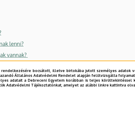
?
nak lenni?
jak vannak?
 rendelkezésére bocsátott, illetve birtokába jutott személyes adatok v
azandó Általános Adatvédelmi Rendelet alapján felülvizsgálta folyamata
yes adatait a Debreceni Egyetem korábban is teljes körültekintéssel 
tük Adatvédelmi Tájékoztatónkat, amelyet az alábbi linkre kattintva olv
fel bátran!