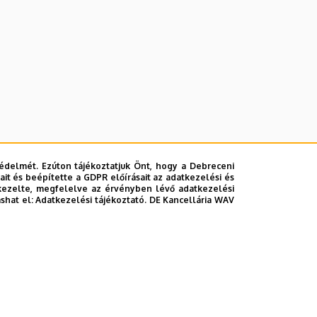
édelmét. Ezúton tájékoztatjuk Önt, hogy a Debreceni
it és beépítette a GDPR előírásait az adatkezelési és
kezelte, megfelelve az érvényben lévő adatkezelési
ashat el:
Adatkezelési tájékoztató.
DE Kancellária WAV