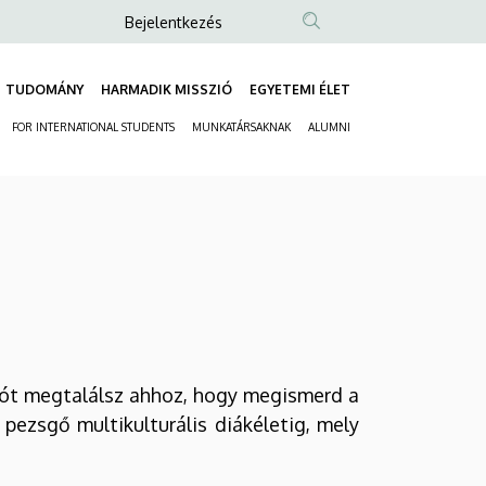
Anonim
Bejelentkezés
Felhasználói
fiók
TUDOMÁNY
HARMADIK MISSZIÓ
EGYETEMI ÉLET
Fő
menüje
FOR INTERNATIONAL STUDENTS
MUNKATÁRSAKNAK
ALUMNI
navigáció
Másodlagos
navigáció
iót megtalálsz ahhoz, hogy megismerd a
pezsgő multikulturális diákéletig, mely