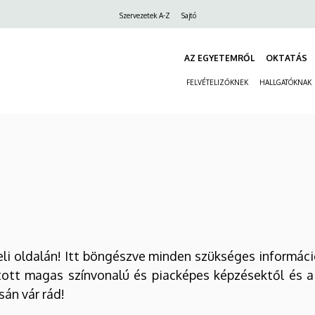
Felső
Szervezetek A-Z
Sajtó
navigáció
AZ EGYETEMRŐL
OKTATÁS
FELVÉTELIZŐKNEK
HALLGATÓKNAK
li oldalán! Itt böngészve minden szükséges informác
ott magas színvonalú és piacképes képzésektől és a 
án vár rád!