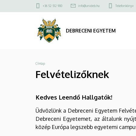
Felvételizőknek
Ugrás
Felső
+36 52 512 900
info@unideb.hu
Telefonkönyv
a
kapcsolat
|
tartalomra
menü
DEBRECENI
DEBRECENI EGYETEM
EGYETEM
Morzsa
Címlap
Felvételizőknek
Kedves Leendő Hallgatók!
Üdvözlünk a Debreceni Egyetem Felvéte
Debreceni Egyetemet, az általunk nyújt
közép Európa legszebb egyetemi campus