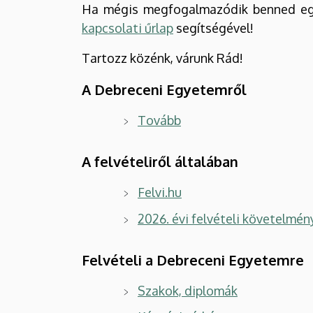
Ha mégis megfogalmazódik benned egy 
kapcsolati űrlap
segítségével!
Tartozz közénk, várunk Rád!
A Debreceni Egyetemről
Tovább
A felvételiről általában
Felvi.hu
2026. évi felvételi követelmén
Felvételi a Debreceni Egyetemre
Szakok, diplomák