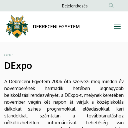
DExpo
Ugrás
Anonim
Bejelentkezés
a
Felhasználói
|
tartalomra
fiók
DEBRECENI
DEBRECENI EGYETEM
menüje
EGYETEM
Morzsa
Címlap
DExpo
A Debreceni Egyetem 2006 óta szervezi meg minden év
novemberének harmadik hetében legnagyobb
beiskolázási rendezvényét, a DExpo-t, melynek keretében
november végén két napon át várjuk a középiskolás
diákokat színes programokkal, előadásokkal, kari
standokkal, számtalan a továbbtanuláshoz
nélkülözhetetlen információval. Lehetőség van