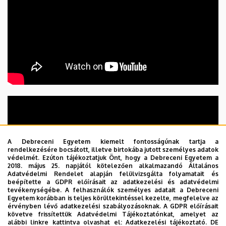
A Debreceni Egyetem kiemelt fontosságúnak tartja a
rendelkezésére bocsátott, illetve birtokába jutott személyes adatok
védelmét. Ezúton tájékoztatjuk Önt, hogy a Debreceni Egyetem a
2018. május 25. napjától kötelezően alkalmazandó Általános
Adatvédelmi Rendelet alapján felülvizsgálta folyamatait és
beépítette a GDPR előírásait az adatkezelési és adatvédelmi
tevékenységébe. A felhasználók személyes adatait a Debreceni
Egyetem korábban is teljes körültekintéssel kezelte, megfelelve az
érvényben lévő adatkezelési szabályozásoknak. A GDPR előírásait
követve frissítettük Adatvédelmi Tájékoztatónkat, amelyet az
alábbi linkre kattintva olvashat el:
Adatkezelési tájékoztató.
DE