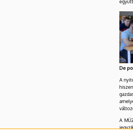
együtt
De po
A nyit
hiszen
gazda
amelye
változ
A MÜZ
jegyzi