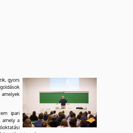
zik, gyors
goldások
, amelyek
em ipari
, amely a
oktatási