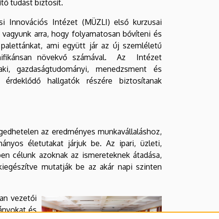
tő tudást biztosít.
si Innovációs Intézet (MÜZLI) első kurzusai
 vagyunk arra, hogy folyamatosan bővíteni és
 palettánkat, ami együtt jár az új szemléletű
nifikánsan növekvő számával. Az Intézet
aki, gazdaságtudományi, menedzsment és
t érdeklődő hallgatók részére biztosítanak
engedhetelen az eredményes munkavállaláshoz,
nyos életutakat járjuk be. Az ipari, üzleti,
en célunk azoknak az ismereteknek átadása,
 kiegészítve mutatják be az akár napi szinten
an vezetői
rányokat és