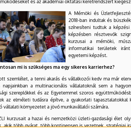
működéseket és az akadémiai oktatási keretrendszert kiegészí
A Mérnöki és Üzletfejleszté
2018-ban indultak és büszkék
színesíteni tudtuk a képzési
képzésben résztvevők szig
kurzusai a mérnöki, műsz
informatikai területek irán
egyetemi képzést.
ntosan mi is szükséges ma egy sikeres karrierhez?
ott szemlélet, a tenni akarás és vállalkozói kedv ma már el
 napjainkban a multinacionális vállalatoknál sem a hagyomá
sági szereplőkkel és az Egyetemmel szoros együttműködésb
k az elméleti tudásra építve, a gyakorlati tapasztalatokkal
ó vállalati környezetet a jövő munkavállalói számára.
LI kurzusait a hazai és nemzetközi üzleti-gazdasági
élet oly
k, akik több gyárat, több kontinensen is vezetnek, stratégiai i