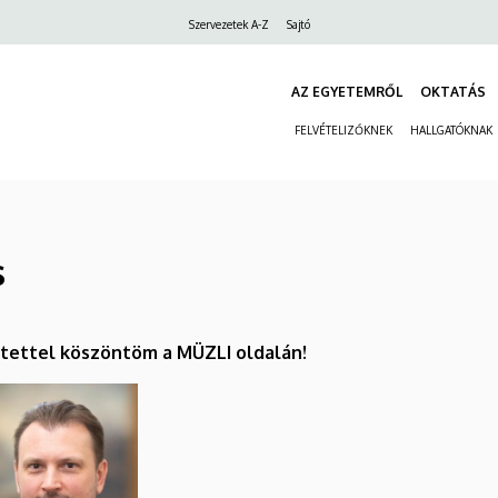
Felső
Szervezetek A-Z
Sajtó
navigáció
AZ EGYETEMRŐL
OKTATÁS
FELVÉTELIZŐKNEK
HALLGATÓKNAK
s
tettel köszöntöm a MÜZLI oldalán!