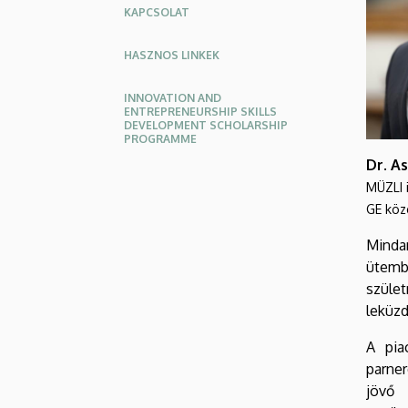
KAPCSOLAT
HASZNOS LINKEK
INNOVATION AND
ENTREPRENEURSHIP SKILLS
DEVELOPMENT SCHOLARSHIP
PROGRAMME
Dr. A
MÜZLI 
GE köz
Mindan
ütemb
szüle
leküzd
A pia
parner
jövő 