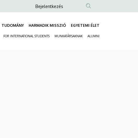
Anonim
Bejelentkezés
Felhasználói
fiók
TUDOMÁNY
HARMADIK MISSZIÓ
EGYETEMI ÉLET
Fő
menüje
FOR INTERNATIONAL STUDENTS
MUNKATÁRSAKNAK
ALUMNI
navigáció
Másodlagos
navigáció