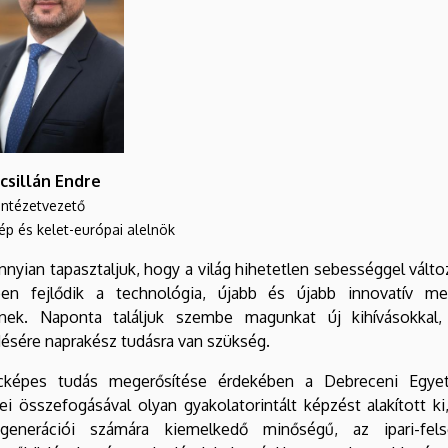
scsillán Endre
intézetvezető
ép és kelet-európai alelnök
nyian tapasztaljuk, hogy a világ hihetetlen sebességgel válto
en fejlődik a technológia, újabb és újabb innovatív me
tnek. Naponta találjuk szembe magunkat új kihívásokkal
ésére naprakész tudásra van szükség.
cképes tudás megerősítése érdekében a Debreceni Egyet
ei összefogásával olyan gyakolatorintált képzést alakított ki
generációi számára kiemelkedő minőségű, az ipari-felső