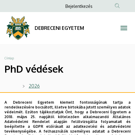
PhD
Ugrás
Anonim
Bejelentkezés
a
Felhasználói
védések
tartalomra
fiók
|
DEBRECENI EGYETEM
menüje
DEBRECENI
EGYETEM
Morzsa
Címlap
PhD védések
2026
2025
A Debreceni Egyetem kiemelt fontosságúnak tartja a
2024
rendelkezésére bocsátott, illetve birtokába jutott személyes adatok
védelmét. Ezúton tájékoztatjuk Önt, hogy a Debreceni Egyetem a
2023
2018. május 25. napjától kötelezően alkalmazandó Általános
Adatvédelmi Rendelet alapján felülvizsgálta folyamatait és
beépítette a GDPR előírásait az adatkezelési és adatvédelmi
2022
tevékenységébe. A felhasználók személyes adatait a Debreceni