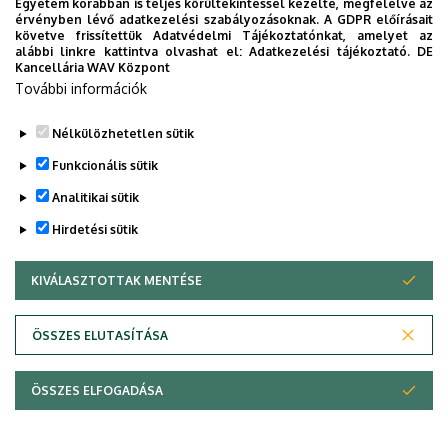
Egyetem korábban is teljes körültekintéssel kezelte, megfelelve az
2021
érvényben lévő adatkezelési szabályozásoknak. A GDPR előírásait
követve frissítettük Adatvédelmi Tájékoztatónkat, amelyet az
alábbi linkre kattintva olvashat el:
Adatkezelési tájékoztató.
DE
Kancellária WAV Központ
PhD védések - Archívum
További információk
Legutóbb frissítve:
2025. 12. 11. 15:04
Nélkülözhetetlen sütik
Funkcionális sütik
Analitikai sütik
Hirdetési sütik
KIVÁLASZTOTTAK MENTÉSE
WITHDRAW CONSENT
Adatvédelem
Adatkezelési nyilatkozat
ÖSSZES ELUTASÍTÁSA
Technikai információk
ÖSSZES ELFOGADÁSA
© 2026 Unideb