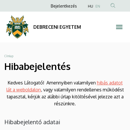
Hibabejelentés
Ugrás
Anonim
Bejelentkezés
HU
EN
a
Felhasználói
|
tartalomra
fiók
DEBRECENI
DEBRECENI EGYETEM
menüje
EGYETEM
Morzsa
Címlap
Hibabejelentés
Kedves Látogató! Amennyiben valamilyen
hibás adatot
lát a weboldalon
, vagy valamilyen rendellenes működést
tapasztal, kérjük az alábbi űrlap kitöltésével jelezze azt a
részünkre.
Hibabejelentő adatai