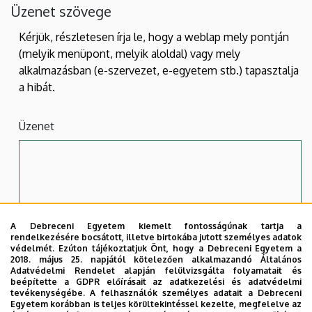
Üzenet szövege
Kérjük, részletesen írja le, hogy a weblap mely pontján
(melyik menüpont, melyik aloldal) vagy mely
alkalmazásban (e-szervezet, e-egyetem stb.) tapasztalja
a hibát.
Üzenet
A Debreceni Egyetem kiemelt fontosságúnak tartja a
rendelkezésére bocsátott, illetve birtokába jutott személyes adatok
védelmét. Ezúton tájékoztatjuk Önt, hogy a Debreceni Egyetem a
2018. május 25. napjától kötelezően alkalmazandó Általános
Adatvédelmi Rendelet alapján felülvizsgálta folyamatait és
beépítette a GDPR előírásait az adatkezelési és adatvédelmi
Az
Adatkezelési tájékoztatót
megismerve hozzájárulok
tevékenységébe. A felhasználók személyes adatait a Debreceni
Egyetem korábban is teljes körültekintéssel kezelte, megfelelve az
adataim felhasználásához.