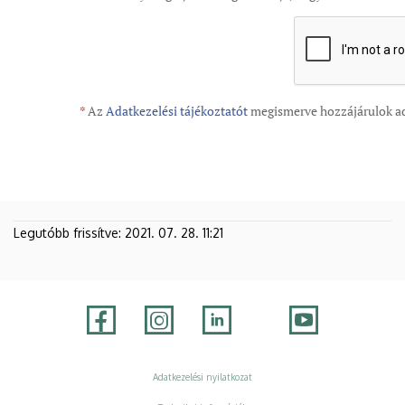
Legutóbb frissítve:
2021. 07. 28. 11:21
Adatvédelem
Adatkezelési nyilatkozat