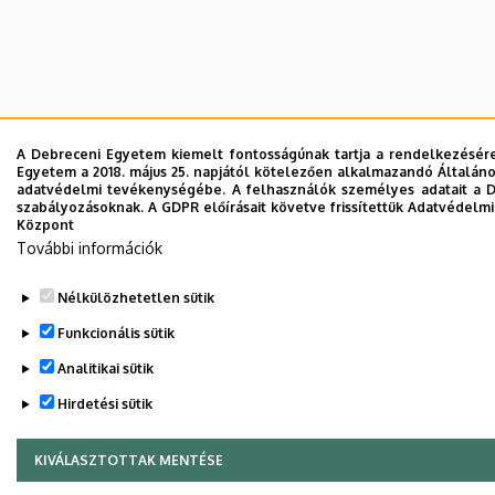
A Debreceni Egyetem kiemelt fontosságúnak tartja a rendelkezésére 
Egyetem a 2018. május 25. napjától kötelezően alkalmazandó Általáno
adatvédelmi tevékenységébe. A felhasználók személyes adatait a D
szabályozásoknak. A GDPR előírásait követve frissítettük Adatvédelmi 
Központ
További információk
Nélkülözhetetlen sütik
Funkcionális sütik
Analitikai sütik
Hirdetési sütik
KIVÁLASZTOTTAK MENTÉSE
WITHDRAW CONSENT