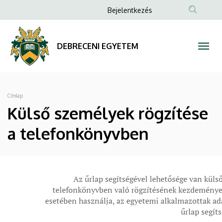
Külső
Ugrás
Anonim
Bejelentkezés
a
Felhasználói
személyek
tartalomra
fiók
rögzítése
DEBRECENI EGYETEM
menüje
a
telefonkönyvben
Morzsa
Címlap
|
Külső személyek rögzítése
DEBRECENI
a telefonkönyvben
EGYETEM