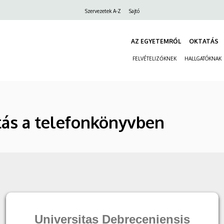
Felső
Szervezetek A-Z
Sajtó
navigáció
AZ EGYETEMRŐL
OKTATÁS
FELVÉTELIZŐKNEK
HALLGATÓKNAK
ás a telefonkönyvben