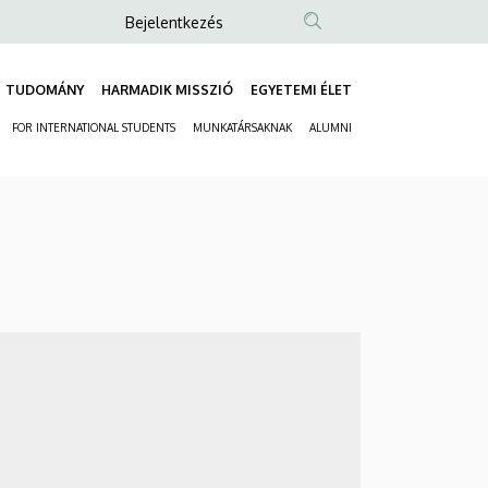
Anonim
Bejelentkezés
Felhasználói
fiók
TUDOMÁNY
HARMADIK MISSZIÓ
EGYETEMI ÉLET
Fő
menüje
FOR INTERNATIONAL STUDENTS
MUNKATÁRSAKNAK
ALUMNI
navigáció
Másodlagos
navigáció