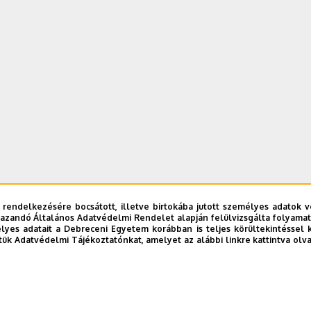
 rendelkezésére bocsátott, illetve birtokába jutott személyes adatok v
azandó Általános Adatvédelmi Rendelet alapján felülvizsgálta folyamata
yes adatait a Debreceni Egyetem korábban is teljes körültekintéssel 
tük Adatvédelmi Tájékoztatónkat, amelyet az alábbi linkre kattintva olv