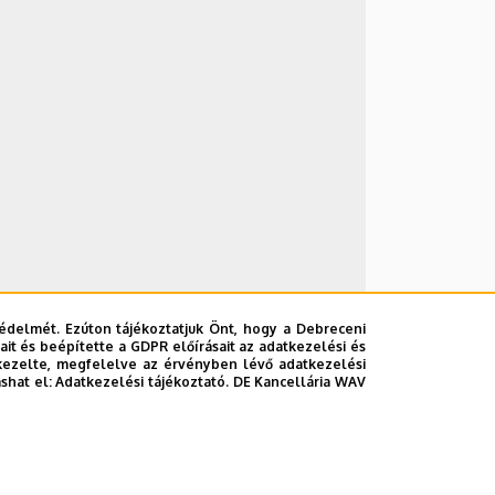
édelmét. Ezúton tájékoztatjuk Önt, hogy a Debreceni
it és beépítette a GDPR előírásait az adatkezelési és
kezelte, megfelelve az érvényben lévő adatkezelési
ashat el:
Adatkezelési tájékoztató.
DE Kancellária WAV