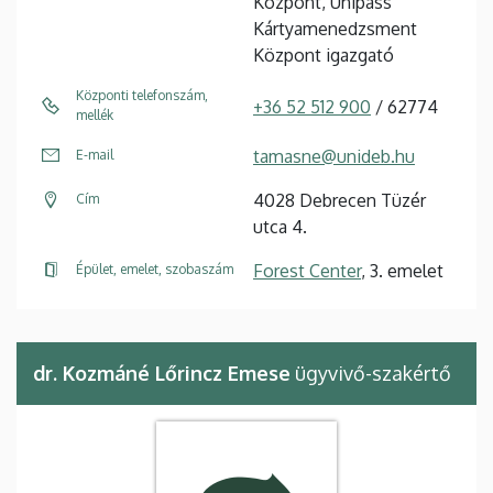
Központ, Unipass
Kártyamenedzsment
Központ igazgató
Központi telefonszám,
+36 52 512 900
/ 62774
mellék
tamasne@unideb.hu
E-mail
4028 Debrecen Tüzér
Cím
utca 4.
Forest Center
, 3. emelet
Épület, emelet, szobaszám
dr. Kozmáné Lőrincz Emese
ügyvivő-szakértő