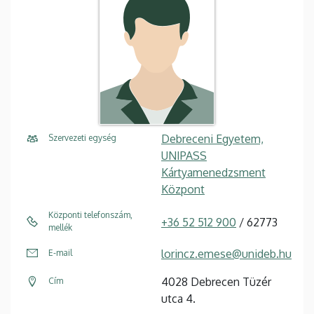
Debreceni Egyetem,
Szervezeti egység
UNIPASS
Kártyamenedzsment
Központ
Központi telefonszám,
+36 52 512 900
/ 62773
mellék
lorincz.emese@unideb.hu
E-mail
4028 Debrecen Tüzér
Cím
utca 4.