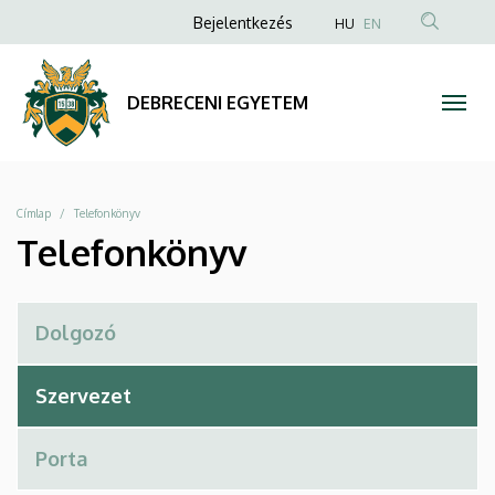
Telefonkönyv
Ugrás
Anonim
Bejelentkezés
HU
EN
a
Felhasználói
|
tartalomra
fiók
DEBRECENI
DEBRECENI EGYETEM
menüje
EGYETEM
Morzsa
Címlap
Telefonkönyv
Telefonkönyv