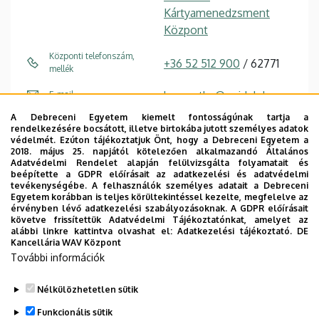
Kártyamenedzsment
Központ
Központi telefonszám,
+36 52 512 900
/ 62771
mellék
knemethy@unideb.hu
E-mail
A Debreceni Egyetem kiemelt fontosságúnak tartja a
4028 Debrecen Tüzér
Cím
rendelkezésére bocsátott, illetve birtokába jutott személyes adatok
utca 4.
védelmét. Ezúton tájékoztatjuk Önt, hogy a Debreceni Egyetem a
2018. május 25. napjától kötelezően alkalmazandó Általános
Adatvédelmi Rendelet alapján felülvizsgálta folyamatait és
Forest Center
, 3. emelet
Épület, emelet, szobaszám
beépítette a GDPR előírásait az adatkezelési és adatvédelmi
tevékenységébe. A felhasználók személyes adatait a Debreceni
Egyetem korábban is teljes körültekintéssel kezelte, megfelelve az
érvényben lévő adatkezelési szabályozásoknak. A GDPR előírásait
követve frissítettük Adatvédelmi Tájékoztatónkat, amelyet az
alábbi linkre kattintva olvashat el:
Adatkezelési tájékoztató.
DE
Kancellária WAV Központ
Dolgozói adatmódosítás igénylése a DE
További információk
telefonkönyvében
|
Külső személyek rögzítése a
DE telefonkönyvében
|
Súgó
|
Hibabejelentés
Nélkülözhetetlen sütik
Funkcionális sütik