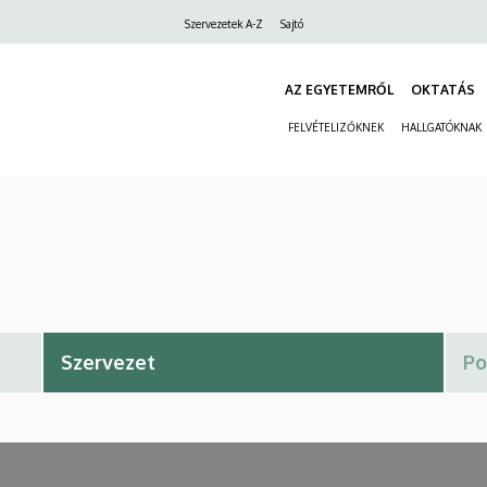
Felső
Szervezetek A-Z
Sajtó
navigáció
AZ EGYETEMRŐL
OKTATÁS
FELVÉTELIZŐKNEK
HALLGATÓKNAK