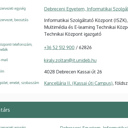
Debreceni Egyetem, Informatikai Szolgá
zervezeti egység
Informatikai Szolgáltató Központ (ISZK)
zervezet, beosztás
Multimédia és E-learning Technikai Közp
Technikai Központ igazgató
özponti telefonszám,
+36 52 512 900
/ 62826
ellék
kiraly.zoltan@it.unideb.hu
-mail
4028 Debrecen Kassai út 26
ím
Kancellária II. (Kassai úti Campus)
, földsz
pület, emelet, szobaszám
társ
Debreceni Egyetem, Informatikai
zervezeti egység