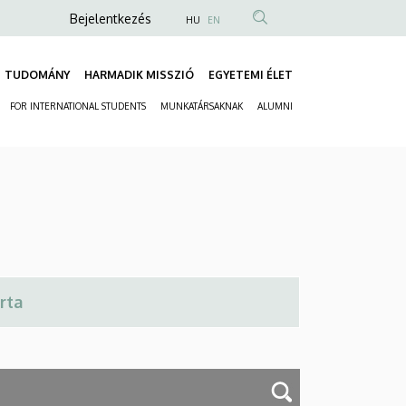
Anonim
Bejelentkezés
HU
EN
Felhasználói
fiók
TUDOMÁNY
HARMADIK MISSZIÓ
EGYETEMI ÉLET
Fő
menüje
FOR INTERNATIONAL STUDENTS
MUNKATÁRSAKNAK
ALUMNI
navigáció
Másodlagos
navigáció