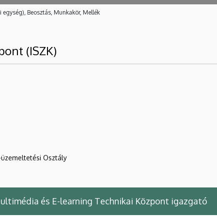
i egység), Beosztás, Munkakör, Mellék
pont (ISZK)
üzemeltetési Osztály
ultimédia és E-learning Technikai Központ igazgató