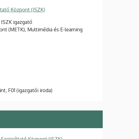
ltató Központ (ISZK)
, ISZK igazgató
ont (METK), Multimédia és E-learning
int, F01 (igazgatói iroda)
 Szolgáltató Központ (ISZK)