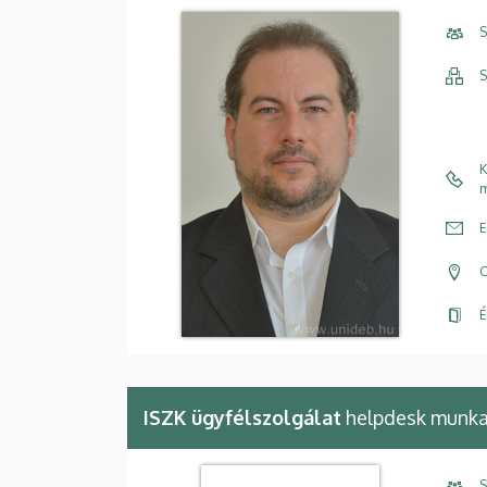
S
S
K
m
E
C
É
ISZK ügyfélszolgálat
helpdesk munka
S