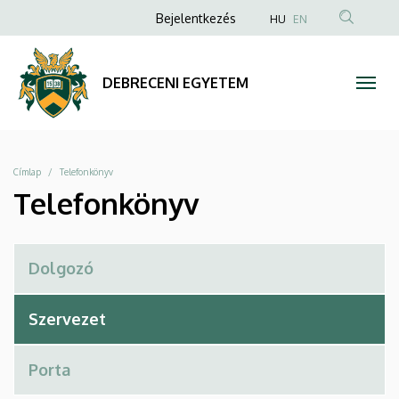
Telefonkönyv
Ugrás
Anonim
Bejelentkezés
HU
EN
a
Felhasználói
|
tartalomra
fiók
DEBRECENI
DEBRECENI EGYETEM
menüje
EGYETEM
Morzsa
Címlap
Telefonkönyv
Telefonkönyv