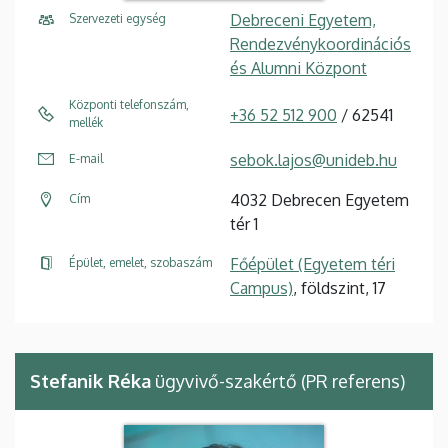
Debreceni Egyetem,
Szervezeti egység
Rendezvénykoordinációs
és Alumni Központ
Központi telefonszám,
+36 52 512 900
/ 62541
mellék
sebok.lajos@unideb.hu
E-mail
4032 Debrecen Egyetem
Cím
tér 1
Főépület (Egyetem téri
Épület, emelet, szobaszám
Campus)
, földszint, 17
Stefanik Réka
ügyvivő-szakértő (PR referens)