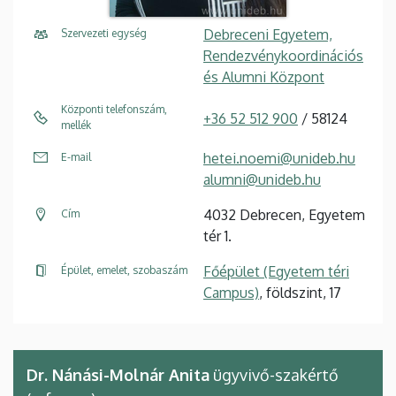
Debreceni Egyetem,
Szervezeti egység
Rendezvénykoordinációs
és Alumni Központ
Központi telefonszám,
+36 52 512 900
/ 58124
mellék
hetei.noemi@unideb.hu
E-mail
alumni@unideb.hu
4032 Debrecen, Egyetem
Cím
tér 1.
Főépület (Egyetem téri
Épület, emelet, szobaszám
Campus)
, földszint, 17
Dr. Nánási-Molnár Anita
ügyvivő-szakértő