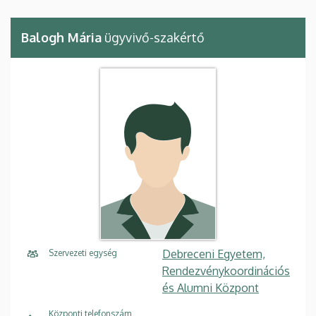
Balogh Mária
ügyvivő-szakértő
Debreceni Egyetem,
Szervezeti egység
Rendezvénykoordinációs
és Alumni Központ
Központi telefonszám,