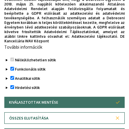
Főépület (Egyetem téri
Épület, emelet, szobaszám
2018. május 25. napjától kötelezően alkalmazandó Általános
Adatvédelmi Rendelet alapján felülvizsgálta folyamatait és
Campus)
, 4. emelet, 436
beépítette a GDPR előírásait az adatkezelési és adatvédelmi
tevékenységébe. A felhasználók személyes adatait a Debreceni
Egyetem korábban is teljes körültekintéssel kezelte, megfelelve az
érvényben lévő adatkezelési szabályozásoknak. A GDPR előírásait
követve frissítettük Adatvédelmi Tájékoztatónkat, amelyet az
alábbi linkre kattintva olvashat el:
Adatkezelési tájékoztató.
DE
Kancellária WAV Központ
Dolgozói adatmódosítás igénylése a DE
További információk
telefonkönyvében
|
Külső személyek rögzítése a
DE telefonkönyvében
|
Súgó
|
Hibabejelentés
Nélkülözhetetlen sütik
Funkcionális sütik
Analitikai sütik
Hirdetési sütik
KIVÁLASZTOTTAK MENTÉSE
WITHDRAW CONSENT
Adatvédelem
Adatkezelési nyilatkozat
ÖSSZES ELUTASÍTÁSA
Technikai információk