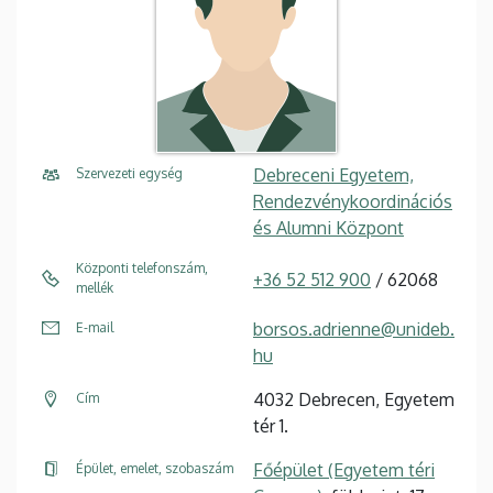
Debreceni Egyetem,
Szervezeti egység
Rendezvénykoordinációs
és Alumni Központ
Központi telefonszám,
+36 52 512 900
/ 62068
mellék
borsos.adrienne@unideb.
E-mail
hu
4032 Debrecen, Egyetem
Cím
tér 1.
Főépület (Egyetem téri
Épület, emelet, szobaszám