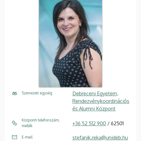
Debreceni Egyetem,
Szervezeti egység
Rendezvénykoordinációs
és Alumni Központ
Központi telefonszám,
+36 52 512 900
/ 62501
mellék
stefanik.reka@unideb.hu
E-mail