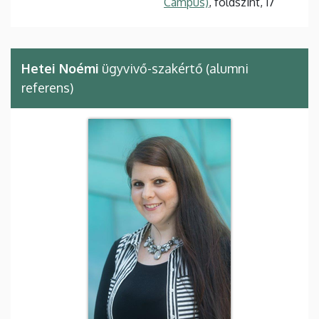
Campus)
, földszint, 17
Hetei Noémi
ügyvivő-szakértő (alumni
referens)