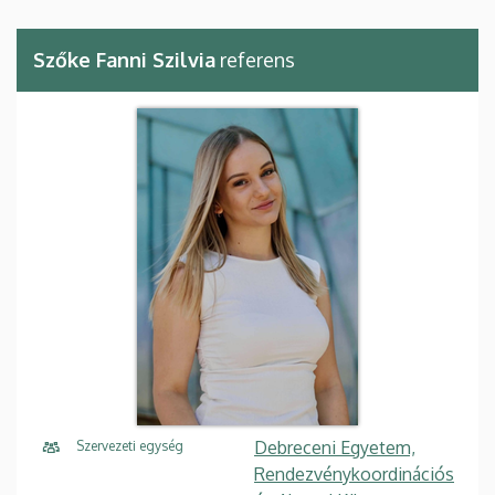
Szőke Fanni Szilvia
referens
Debreceni Egyetem,
Szervezeti egység
Rendezvénykoordinációs