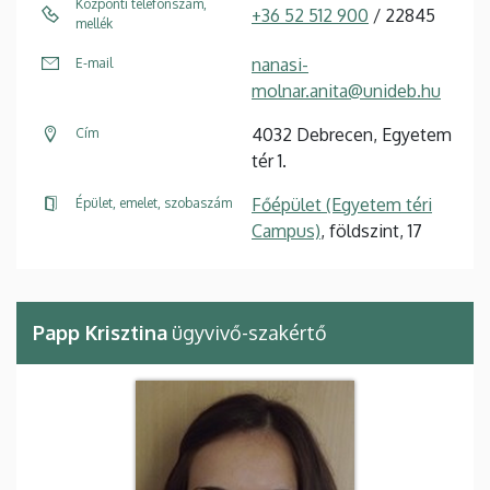
Központi telefonszám,
+36 52 512 900
/ 22845
mellék
nanasi-
E-mail
molnar.anita@unideb.hu
4032 Debrecen, Egyetem
Cím
tér 1.
Főépület (Egyetem téri
Épület, emelet, szobaszám
Campus)
, földszint, 17
Papp Krisztina
ügyvivő-szakértő