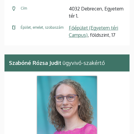
4032 Debrecen, Egyetem
Cím
tér 1.
Főépület (Egyetem téri
Épület, emelet, szobaszám
Campus)
, földszint, 17
Szabóné Rózsa Judit
ügyvivő-szakértő