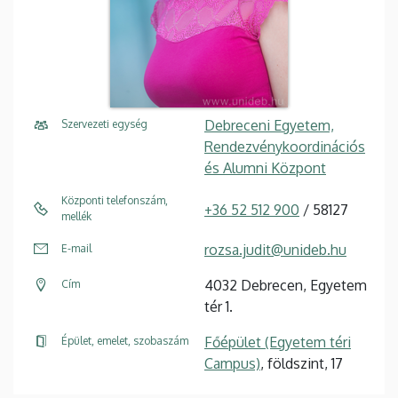
Debreceni Egyetem,
Szervezeti egység
Rendezvénykoordinációs
és Alumni Központ
Központi telefonszám,
+36 52 512 900
/ 58127
mellék
rozsa.judit@unideb.hu
E-mail
4032 Debrecen, Egyetem
Cím
tér 1.
Főépület (Egyetem téri
Épület, emelet, szobaszám
Campus)
, földszint, 17