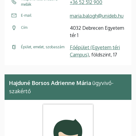
+36 52 512 900
mellék
maria.balogh@unideb.hu
E-mail
4032 Debrecen Egyetem
Cím
tér 1
Főépület (Egyetem téri
Épület, emelet, szobaszám
Campus)
, földszint, 17
Hajduné Borsos Adrienne Mária
ügyvivő-
szakértő