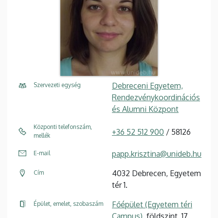
Debreceni Egyetem,
Szervezeti egység
Rendezvénykoordinációs
és Alumni Központ
Központi telefonszám,
+36 52 512 900
/ 58126
mellék
papp.krisztina@unideb.hu
E-mail
4032 Debrecen, Egyetem
Cím
tér 1.
Főépület (Egyetem téri
Épület, emelet, szobaszám
Campus)
, földszint, 17