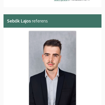
Sebők Lajos
referens