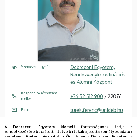
Debreceni Egyetem,
Szervezeti egység
Rendezvénykoordinációs
és Alumni Központ
Központi telefonszám,
+36 52 512 900
/ 22076
mellék
turek.ferenc@unideb.hu
E-mail
4032 Debrecen, Egyetem
Cím
A Debreceni Egyetem kiemelt fontosságúnak tartja a
tér 1.
rendelkezésére bocsátott, illetve birtokába jutott személyes adatok
védelmét. Ezúton tájékoztatjuk Önt, hogy a Debreceni Egyetem a