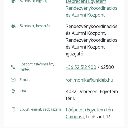
Debreceni Egyetem,
Szervezeti egység
Rendezvénykoordinációs
és Alumni Központ
Rendezvénykoordinációs
Szervezet, beosztás
és Alumni Központ,
Rendezvénykoordinációs
és Alumni Központ
igazgató
Központi telefonszám,
+36 52 512 900
/ 62500
mellék
rofi.monika@unideb.hu
E-mail
4032 Debrecen, Egyetem
Cím
tér 1.
Főépület (Egyetem téri
Épület, emelet, szobaszám
Campus)
, földszint, 17