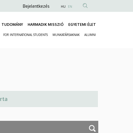
Anonim
Bejelentkezés
HU
EN
Felhasználói
fiók
TUDOMÁNY
HARMADIK MISSZIÓ
EGYETEMI ÉLET
Fő
menüje
FOR INTERNATIONAL STUDENTS
MUNKATÁRSAKNAK
ALUMNI
navigáció
Másodlagos
navigáció