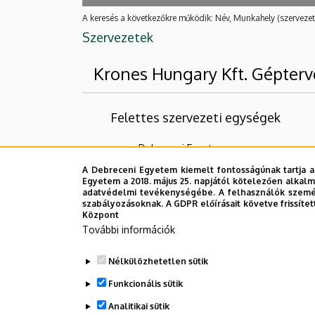
A keresés a következőkre működik: Név, Munkahely (szervezet
Szervezetek
Krones Hungary Kft. Gépterv
Felettes szervezeti egységek
Debreceni Egyetem
Műszaki Kar
A Debreceni Egyetem kiemelt fontosságúnak tartja a
Egyetem a 2018. május 25. napjától kötelezően alkalm
adatvédelmi tevékenységébe. A felhasználók személ
Nincs találat.
szabályozásoknak. A GDPR előírásait követve frissítet
Központ
További információk
Dolgozói adatmódosítás igénylése a D
Nélkülözhetetlen sütik
Funkcionális sütik
Analitikai sütik