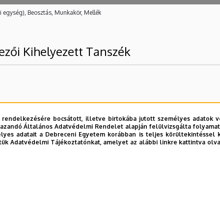
i egység), Beosztás, Munkakör, Mellék
ezői Kihelyezett Tanszék
 rendelkezésére bocsátott, illetve birtokába jutott személyes adatok v
azandó Általános Adatvédelmi Rendelet alapján felülvizsgálta folyamata
yes adatait a Debreceni Egyetem korábban is teljes körültekintéssel 
tük Adatvédelmi Tájékoztatónkat, amelyet az alábbi linkre kattintva olv
E telefonkönyvében
|
Külső személyek rögzítése a DE te