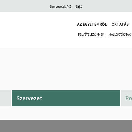
Felső
Szervezetek A-Z
Sajtó
navigáció
AZ EGYETEMRŐL
OKTATÁS
FELVÉTELIZŐKNEK
HALLGATÓKNAK