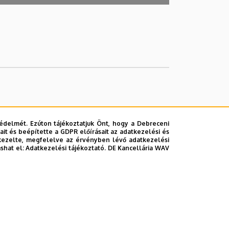
édelmét. Ezúton tájékoztatjuk Önt, hogy a Debreceni
it és beépítette a GDPR előírásait az adatkezelési és
kezelte, megfelelve az érvényben lévő adatkezelési
ashat el:
Adatkezelési tájékoztató.
DE Kancellária WAV
lefonkönyvében
|
Súgó
|
Hibabejelentés