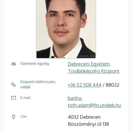
Debreceni Egyetem,
Szervezeti egység
Továbbképzési Központ
Központi telefonszám,
+36 52 508 444
/ 88022
mellék
bartha-
E-mail
toth.adam@fin.unideb.hu
4032 Debrecen
Cím
Böszörményi út 138