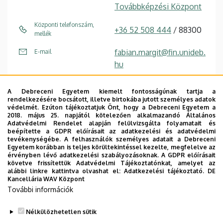
Továbbképzési Központ
Központi telefonszám,
+36 52 508 444
/ 88300
mellék
fabian.margit@fin.unideb.
E-mail
hu
4032 Debrecen
Cím
A Debreceni Egyetem kiemelt fontosságúnak tartja a
Böszörményi út 138
rendelkezésére bocsátott, illetve birtokába jutott személyes adatok
védelmét. Ezúton tájékoztatjuk Önt, hogy a Debreceni Egyetem a
"A" Főépület Tanulmányi
Épület, emelet, szobaszám
2018. május 25. napjától kötelezően alkalmazandó Általános
Adatvédelmi Rendelet alapján felülvizsgálta folyamatait és
épület
, 2. emelet, 209
beépítette a GDPR előírásait az adatkezelési és adatvédelmi
tevékenységébe. A felhasználók személyes adatait a Debreceni
Egyetem korábban is teljes körültekintéssel kezelte, megfelelve az
érvényben lévő adatkezelési szabályozásoknak. A GDPR előírásait
követve frissítettük Adatvédelmi Tájékoztatónkat, amelyet az
alábbi linkre kattintva olvashat el:
Adatkezelési tájékoztató.
DE
Kancellária WAV Központ
Dolgozói adatmódosítás igénylése a DE
További információk
telefonkönyvében
|
Külső személyek rögzítése a
DE telefonkönyvében
|
Súgó
|
Hibabejelentés
Nélkülözhetetlen sütik