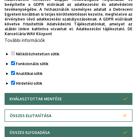
Szakrendelések GTIC
beépítette a GDPR előírásait az adatkezelési és adatvédelmi
tevékenységébe. A felhasználók személyes adatait a Debreceni
Szülészet-nőgyógyászat Osztály GTIC
Egyetem korábban is teljes körültekintéssel kezelte, megfelelve az
érvényben lévő adatkezelési szabályozásoknak. A GDPR előírásait
követve frissítettük Adatvédelmi Tájékoztatónkat, amelyet az
alábbi linkre kattintva olvashat el:
Adatkezelési tájékoztató.
DE
Kancellária WAV Központ
Dolgozói adatmódosítás igénylése a DE
További információk
telefonkönyvében
|
Külső személyek rögzítése a
DE telefonkönyvében
|
Súgó
|
Hibabejelentés
Nélkülözhetetlen sütik
Funkcionális sütik
Analitikai sütik
Hirdetési sütik
KIVÁLASZTOTTAK MENTÉSE
WITHDRAW CONSENT
Adatvédelem
Adatkezelési nyilatkozat
ÖSSZES ELUTASÍTÁSA
Technikai információk
ÖSSZES ELFOGADÁSA