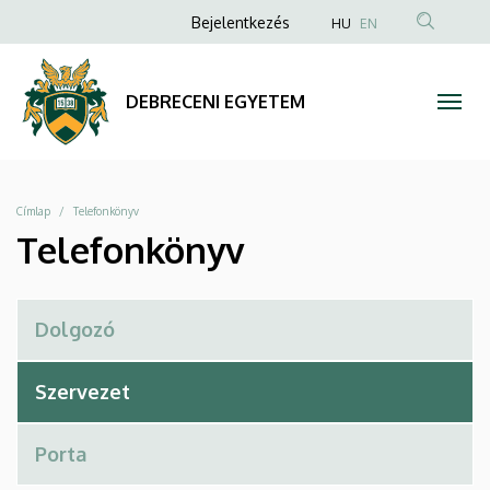
Telefonkönyv
Ugrás
Anonim
Bejelentkezés
HU
EN
a
Felhasználói
|
tartalomra
fiók
DEBRECENI
DEBRECENI EGYETEM
menüje
EGYETEM
Morzsa
Címlap
Telefonkönyv
Telefonkönyv