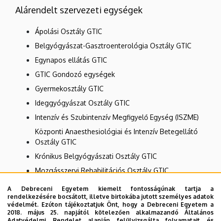
Alárendelt szervezeti egységek
Ápolási Osztály GTIC
Belgyógyászat-Gasztroenterológia Osztály GTIC
Egynapos ellátás GTIC
GTIC Gondozó egységek
Gyermekosztály GTIC
Ideggyógyászat Osztály GTIC
Intenzív és Szubintenzív Megfigyelő Egység (ISZME)
Központi Anaesthesiológiai és Intenzív Betegellátó
Osztály GTIC
Krónikus Belgyógyászati Osztály GTIC
Mozgásszervi Rehabilitációs Osztály GTIC
Operatív Mátrix Osztály GTIC
A Debreceni Egyetem kiemelt fontosságúnak tartja a
rendelkezésére bocsátott, illetve birtokába jutott személyes adatok
Psychiátria Osztály GTIC
védelmét. Ezúton tájékoztatjuk Önt, hogy a Debreceni Egyetem a
2018. május 25. napjától kötelezően alkalmazandó Általános
Sürgősségi Betegellátó Osztály GTIC
Adatvédelmi Rendelet alapján felülvizsgálta folyamatait és