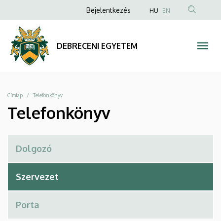
Telefonkönyv
Ugrás
Anonim
Bejelentkezés
HU
EN
a
Felhasználói
|
tartalomra
fiók
DEBRECENI
DEBRECENI EGYETEM
menüje
EGYETEM
Morzsa
Címlap
Telefonkönyv
Telefonkönyv