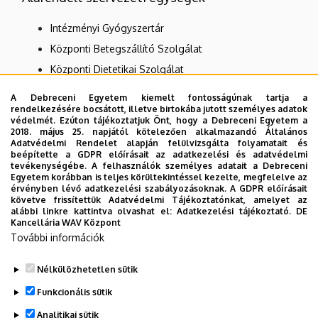
Intézményi Gyógyszertár
Központi Betegszállító Szolgálat
Központi Dietetikai Szolgálat
Központi Fizioterápiás Szolgálat
A Debreceni Egyetem kiemelt fontosságúnak tartja a
rendelkezésére bocsátott, illetve birtokába jutott személyes adatok
Központi Műtős Szakasszisztensi és Műtőssegédi
védelmét. Ezúton tájékoztatjuk Önt, hogy a Debreceni Egyetem a
Szolgálat
2018. május 25. napjától kötelezően alkalmazandó Általános
Adatvédelmi Rendelet alapján felülvizsgálta folyamatait és
Központi Sterilizáló GTIC
beépítette a GDPR előírásait az adatkezelési és adatvédelmi
tevékenységébe. A felhasználók személyes adatait a Debreceni
Nincs találat.
Egyetem korábban is teljes körültekintéssel kezelte, megfelelve az
érvényben lévő adatkezelési szabályozásoknak. A GDPR előírásait
követve frissítettük Adatvédelmi Tájékoztatónkat, amelyet az
alábbi linkre kattintva olvashat el:
Adatkezelési tájékoztató.
DE
Kancellária WAV Központ
Dolgozói adatmódosítás igénylése a DE
További információk
telefonkönyvében
|
Külső személyek rögzítése a
DE telefonkönyvében
|
Súgó
|
Hibabejelentés
Nélkülözhetetlen sütik
Funkcionális sütik
Analitikai sütik