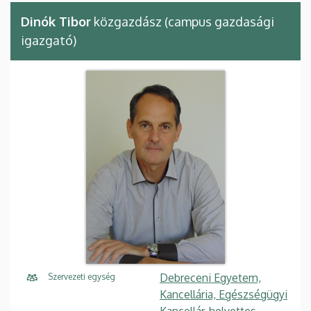
Dinók Tibor
közgazdász (campus gazdasági
igazgató)
Debreceni Egyetem,
Szervezeti egység
Kancellária, Egészségügyi
Kancellár-helyettes