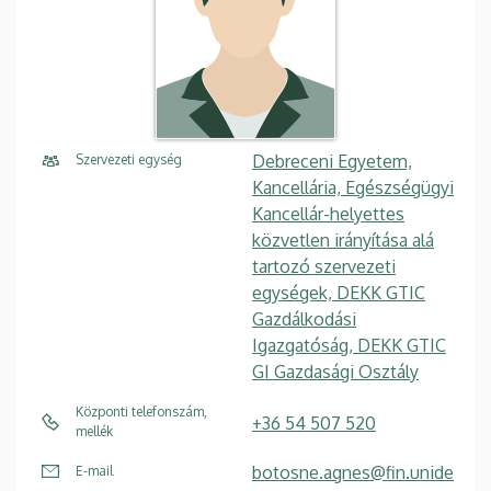
Debreceni Egyetem,
Szervezeti egység
Kancellária, Egészségügyi
Kancellár-helyettes
közvetlen irányítása alá
tartozó szervezeti
egységek, DEKK GTIC
Gazdálkodási
Igazgatóság, DEKK GTIC
GI Gazdasági Osztály
Központi telefonszám,
+36 54 507 520
mellék
botosne.agnes@fin.unide
E-mail