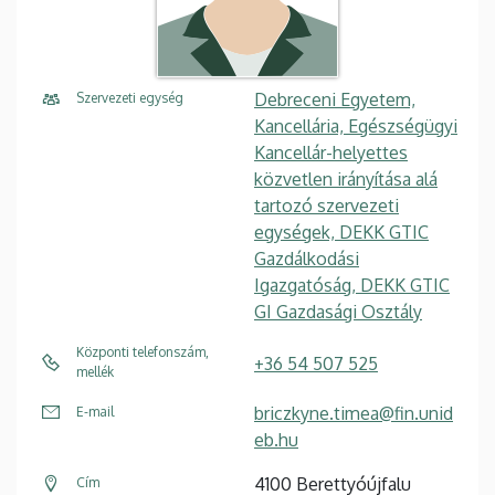
Debreceni Egyetem,
Szervezeti egység
Kancellária, Egészségügyi
Kancellár-helyettes
közvetlen irányítása alá
tartozó szervezeti
egységek, DEKK GTIC
Gazdálkodási
Igazgatóság, DEKK GTIC
GI Gazdasági Osztály
Központi telefonszám,
+36 54 507 525
mellék
briczkyne.timea@fin.unid
E-mail
eb.hu
4100 Berettyóújfalu
Cím