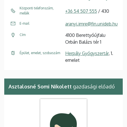
Központi telefonszám,
+36 54 507 555
/ 430
mellék
aranyi.imre@fin.unideb.hu
E-mail
4100 Berettyóújfalu
Cím
Orbán Balázs tér 1
Herpály Gyógyszertár
, 1.
Épület, emelet, szobaszám
emelet
Asztalosné Somi Nikolett
gazdasági előadó