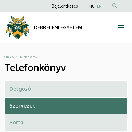
Telefonkönyv
Ugrás
Anonim
Bejelentkezés
HU
EN
a
Felhasználói
|
tartalomra
fiók
DEBRECENI
DEBRECENI EGYETEM
menüje
EGYETEM
Morzsa
Címlap
Telefonkönyv
Telefonkönyv