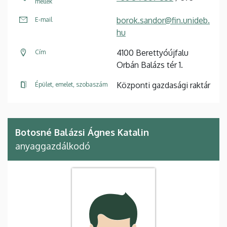
mellék
borok.sandor@fin.unideb.
E-mail
hu
4100 Berettyóújfalu
Cím
Orbán Balázs tér 1.
Központi gazdasági raktár
Épület, emelet, szobaszám
Botosné Balázsi Ágnes Katalin
anyaggazdálkodó