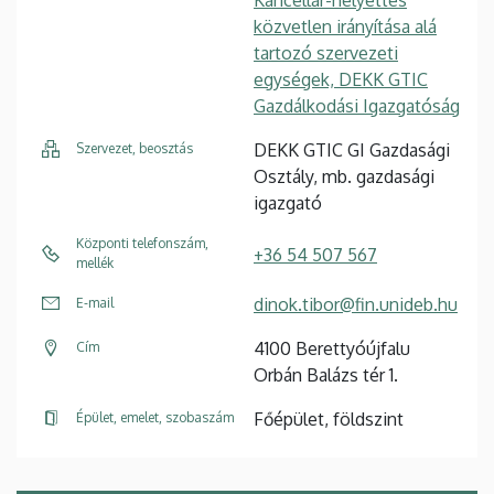
közvetlen irányítása alá
tartozó szervezeti
egységek, DEKK GTIC
Gazdálkodási Igazgatóság
DEKK GTIC GI Gazdasági
Szervezet, beosztás
Osztály, mb. gazdasági
igazgató
Központi telefonszám,
+36 54 507 567
mellék
dinok.tibor@fin.unideb.hu
E-mail
4100 Berettyóújfalu
Cím
Orbán Balázs tér 1.
Főépület, földszint
Épület, emelet, szobaszám