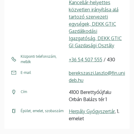
Kancellár-helyettes
közvetlen irányítása alá
tartozó szervezeti
egységek, DEKK GTIC
Gazdálkodási
Igazgatóság, DEKK GTIC
GI Gazdasági Osztály
Központi telefonszám,
+36 54 507 555
/ 430
mellék
berekszaszi.laszlo@fin.uni
E-mail
deb.hu
4100 Berettyóújfalu
Cím
Orbán Balázs tér 1
Herpály Gyógyszertár
, 1.
Épület, emelet, szobaszám
emelet