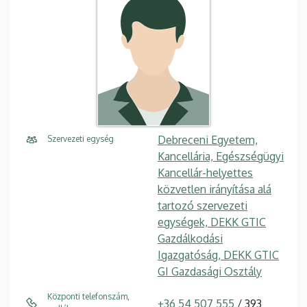
Debreceni Egyetem,
Szervezeti egység
Kancellária, Egészségügyi
Kancellár-helyettes
közvetlen irányítása alá
tartozó szervezeti
egységek, DEKK GTIC
Gazdálkodási
Igazgatóság, DEKK GTIC
GI Gazdasági Osztály
Központi telefonszám,
+36 54 507 555
/ 393