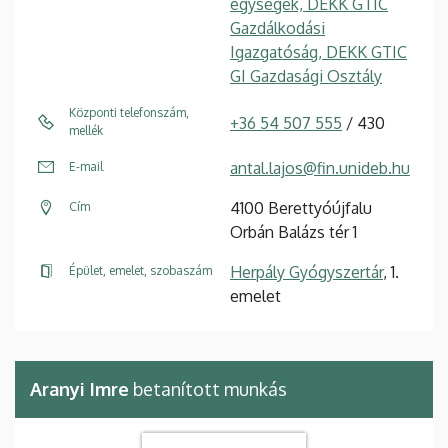
egységek, DEKK GTIC
Gazdálkodási
Igazgatóság, DEKK GTIC
GI Gazdasági Osztály
Központi telefonszám,
+36 54 507 555
/ 430
mellék
antal.lajos@fin.unideb.hu
E-mail
4100 Berettyóújfalu
Cím
Orbán Balázs tér 1
Herpály Gyógyszertár
, 1.
Épület, emelet, szobaszám
emelet
Aranyi Imre
betanított munkás