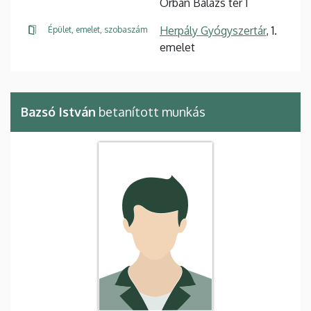
Orbán Balázs tér 1
Herpály Gyógyszertár
, 1.
Épület, emelet, szobaszám
emelet
Bazsó István
betanított munkás