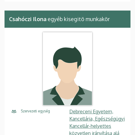
Csahóczi Ilona
egyéb kisegitö munkakör
Debreceni Egyetem,
Szervezeti egység
Kancellária, Egészségügyi
Kancellár-helyettes
közvetlen irányítása alá