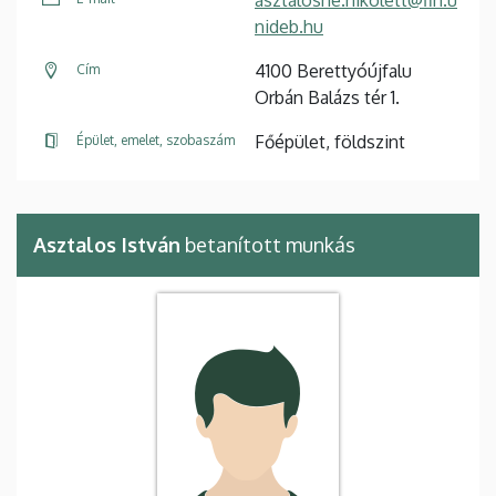
nideb.hu
4100 Berettyóújfalu
Cím
Orbán Balázs tér 1.
Főépület, földszint
Épület, emelet, szobaszám
Asztalos István
betanított munkás