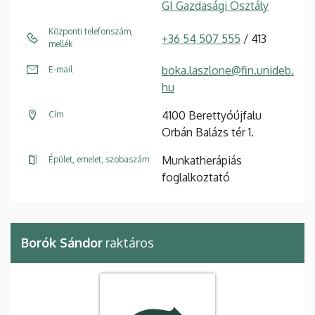
GI Gazdasági Osztály
Központi telefonszám,
+36 54 507 555
/ 413
mellék
boka.laszlone@fin.unideb.
E-mail
hu
4100 Berettyóújfalu
Cím
Orbán Balázs tér 1.
Munkatherápiás
Épület, emelet, szobaszám
foglalkoztató
Borók Sándor
raktáros