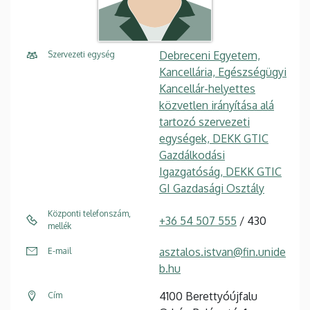
Debreceni Egyetem,
Szervezeti egység
Kancellária, Egészségügyi
Kancellár-helyettes
közvetlen irányítása alá
tartozó szervezeti
egységek, DEKK GTIC
Gazdálkodási
Igazgatóság, DEKK GTIC
GI Gazdasági Osztály
Központi telefonszám,
+36 54 507 555
/ 430
mellék
asztalos.istvan@fin.unide
E-mail
b.hu
4100 Berettyóújfalu
Cím