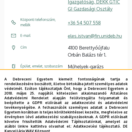
Igazgatóság, DEKK GTIC
GI Gazdasági Osztály
Központi telefonszám,
+36 54 507 558
mellék
eles.istvan@fin.unideb.hu
E-mail
4100 Berettyóújfalu
Cím
Orbán Balázs tér 1.
Műhelyek-garázs
Épület, emelet, szobaszám
A Debreceni Egyetem kiemelt fontosságúnak tartja a
rendelkezésére bocsátott, illetve birtokába jutott személyes adatok
Oldalszámozás
védelmét. Ezúton tájékoztatjuk Önt, hogy a Debreceni Egyetem a
2018. május 25. napjától kötelezően alkalmazandó Általános
Adatvédelmi Rendelet alapján felülvizsgálta folyamatait és
1
2
3
4
›
»
Jelenlegi
Oldal
Oldal
Oldal
Következő
Utolsó
beépítette a GDPR előírásait az adatkezelési és adatvédelmi
oldal
oldal
oldal
tevékenységébe. A felhasználók személyes adatait a Debreceni
Egyetem korábban is teljes körültekintéssel kezelte, megfelelve az
érvényben lévő adatkezelési szabályozásoknak. A GDPR előírásait
követve frissítettük Adatvédelmi Tájékoztatónkat, amelyet az
alábbi linkre kattintva olvashat el:
Adatkezelési tájékoztató.
DE
Kancellária WAV Központ