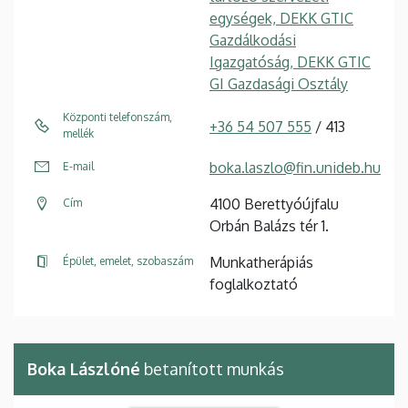
egységek, DEKK GTIC
Gazdálkodási
Igazgatóság, DEKK GTIC
GI Gazdasági Osztály
Központi telefonszám,
+36 54 507 555
/ 413
mellék
boka.laszlo@fin.unideb.hu
E-mail
4100 Berettyóújfalu
Cím
Orbán Balázs tér 1.
Munkatherápiás
Épület, emelet, szobaszám
foglalkoztató
Boka Lászlóné
betanított munkás