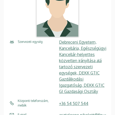
Debreceni Egyetem,
Szervezeti egység
Kancellária, Egészségügyi
Kancellár-helyettes
közvetlen irányítása alá
tartozó szervezeti
egységek, DEKK GTIC
Gazdálkodási
Igazgatóság, DEKK GTIC
GI Gazdasági Osztály
Központi telefonszám,
+36 54 507 544
mellék
asztalosne.nikolett@fin.u
E-mail