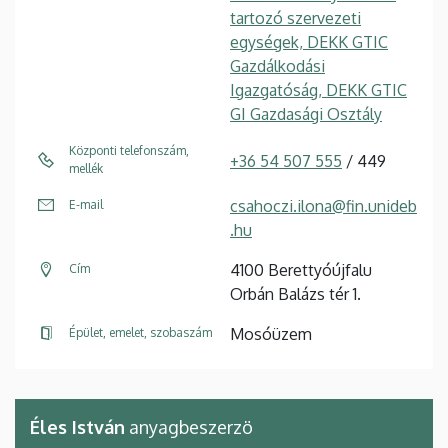
tartozó szervezeti
egységek, DEKK GTIC
Gazdálkodási
Igazgatóság, DEKK GTIC
GI Gazdasági Osztály
Központi telefonszám,
+36 54 507 555
/ 449
mellék
csahoczi.ilona@fin.unideb
E-mail
.hu
4100 Berettyóújfalu
Cím
Orbán Balázs tér 1.
Mosóüzem
Épület, emelet, szobaszám
Éles István
anyagbeszerzö