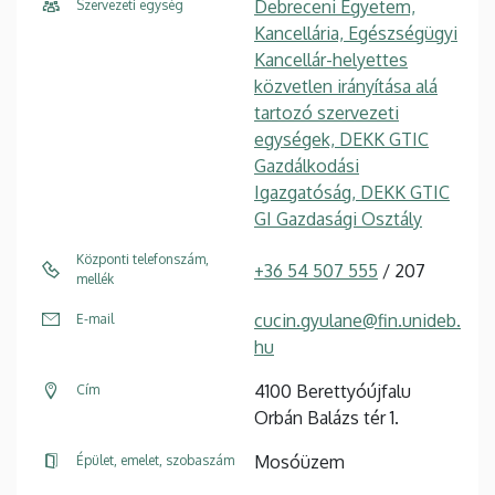
Debreceni Egyetem,
Szervezeti egység
Kancellária, Egészségügyi
Kancellár-helyettes
közvetlen irányítása alá
tartozó szervezeti
egységek, DEKK GTIC
Gazdálkodási
Igazgatóság, DEKK GTIC
GI Gazdasági Osztály
Központi telefonszám,
+36 54 507 555
/ 207
mellék
cucin.gyulane@fin.unideb.
E-mail
hu
4100 Berettyóújfalu
Cím
Orbán Balázs tér 1.
Mosóüzem
Épület, emelet, szobaszám