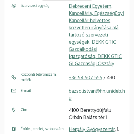
Debreceni Egyetem,
Szervezeti egység
Kancellária, Egészségügyi
Kancellár-helyettes
közvetlen irányítása alá
tartozó szervezeti
egységek, DEKK GTIC
Gazdálkodási
Igazgatóság, DEKK GTIC
GI Gazdasági Osztály
Központi telefonszám,
+36 54 507 555
/ 430
mellék
bazso.istvan@fin.unideb.h
E-mail
u
4100 Berettyóújfalu
Cím
Orbán Balázs tér 1
Herpály Gyógyszertár
, 1.
Épület, emelet, szobaszám