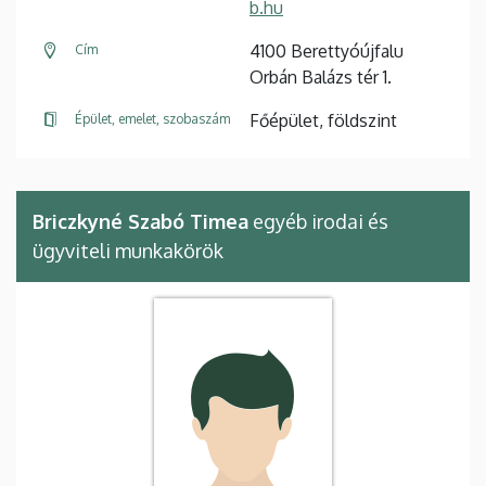
b.hu
4100 Berettyóújfalu
Cím
Orbán Balázs tér 1.
Főépület, földszint
Épület, emelet, szobaszám
Briczkyné Szabó Timea
egyéb irodai és
ügyviteli munkakörök