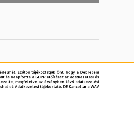
édelmét. Ezúton tájékoztatjuk Önt, hogy a Debreceni
it és beépítette a GDPR előírásait az adatkezelési és
kezelte, megfelelve az érvényben lévő adatkezelési
ashat el:
Adatkezelési tájékoztató.
DE Kancellária WAV
lefonkönyvében
|
Súgó
|
Hibabejelentés