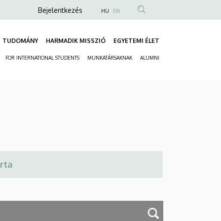
Anonim
Bejelentkezés
HU
EN
Felhasználói
fiók
TUDOMÁNY
HARMADIK MISSZIÓ
EGYETEMI ÉLET
Fő
menüje
FOR INTERNATIONAL STUDENTS
MUNKATÁRSAKNAK
ALUMNI
navigáció
Másodlagos
navigáció