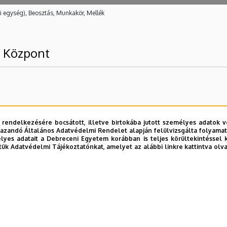
i egység), Beosztás, Munkakör, Mellék
g Központ
 rendelkezésére bocsátott, illetve birtokába jutott személyes adatok v
azandó Általános Adatvédelmi Rendelet alapján felülvizsgálta folyamata
yes adatait a Debreceni Egyetem korábban is teljes körültekintéssel 
tük Adatvédelmi Tájékoztatónkat, amelyet az alábbi linkre kattintva olv
E telefonkönyvében
|
Külső személyek rögzítése a DE te