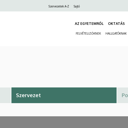
Felső
Szervezetek A-Z
Sajtó
navigáció
AZ EGYETEMRŐL
OKTATÁS
FELVÉTELIZŐKNEK
HALLGATÓKNAK