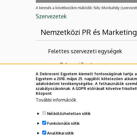
A keresés a következőkre működik: Név, Munkahely (szervezet
Szervezetek
Nemzetközi PR és Marketin
Felettes szervezeti egységek
Debreceni Egyetem
A Debreceni Egyetem kiemelt fontosságúnak tartja a
Nincs találat.
Egyetem a 2018. május 25. napjától kötelezően alkalm
adatvédelmi tevékenységébe. A felhasználók személ
szabályozásoknak. A GDPR előírásait követve frissítet
Központ
Dolgozói adatmódosítás igénylése a D
További információk
Nélkülözhetetlen sütik
Funkcionális sütik
Analitikai sütik