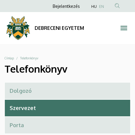
Telefonkönyv
Ugrás
Anonim
Bejelentkezés
HU
EN
a
Felhasználói
|
tartalomra
fiók
DEBRECENI
DEBRECENI EGYETEM
menüje
EGYETEM
Morzsa
Címlap
Telefonkönyv
Telefonkönyv