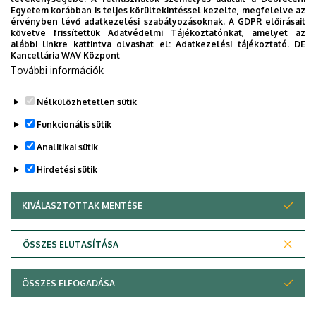
Germanisztikai Intézet
Egyetem korábban is teljes körültekintéssel kezelte, megfelelve az
érvényben lévő adatkezelési szabályozásoknak. A GDPR előírásait
követve frissítettük Adatvédelmi Tájékoztatónkat, amelyet az
alábbi linkre kattintva olvashat el:
Adatkezelési tájékoztató.
DE
Kancellária WAV Központ
Dolgozói adatmódosítás igénylése a DE
További információk
telefonkönyvében
|
Külső személyek rögzítése a
DE telefonkönyvében
|
Súgó
|
Hibabejelentés
Nélkülözhetetlen sütik
Funkcionális sütik
Analitikai sütik
Hirdetési sütik
KIVÁLASZTOTTAK MENTÉSE
WITHDRAW CONSENT
Adatvédelem
Adatkezelési nyilatkozat
ÖSSZES ELUTASÍTÁSA
Technikai információk
ÖSSZES ELFOGADÁSA
© 2026 Unideb