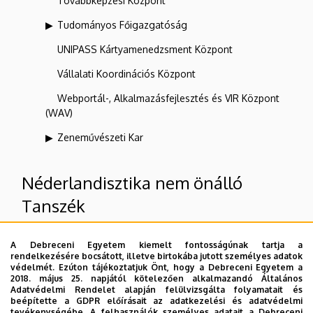
Továbbképzési Központ
Tudományos Főigazgatóság
UNIPASS Kártyamenedzsment Központ
Vállalati Koordinációs Központ
Webportál-, Alkalmazásfejlesztés és VIR Központ
(WAV)
Zeneművészeti Kar
Néderlandisztika nem önálló
Tanszék
A Debreceni Egyetem kiemelt fontosságúnak tartja a
Felettes szervezeti egységek
rendelkezésére bocsátott, illetve birtokába jutott személyes adatok
védelmét. Ezúton tájékoztatjuk Önt, hogy a Debreceni Egyetem a
2018. május 25. napjától kötelezően alkalmazandó Általános
Debreceni Egyetem
Adatvédelmi Rendelet alapján felülvizsgálta folyamatait és
Bölcsészettudományi Kar
beépítette a GDPR előírásait az adatkezelési és adatvédelmi
tevékenységébe. A felhasználók személyes adatait a Debreceni