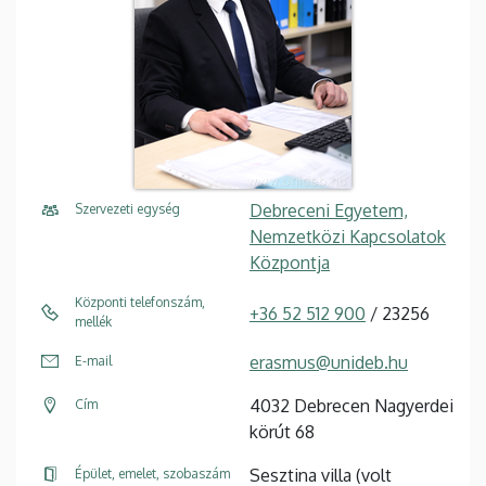
Debreceni Egyetem,
Szervezeti egység
Nemzetközi Kapcsolatok
Központja
Központi telefonszám,
+36 52 512 900
/ 23256
mellék
erasmus@unideb.hu
E-mail
4032 Debrecen Nagyerdei
Cím
körút 68
Sesztina villa (volt
Épület, emelet, szobaszám