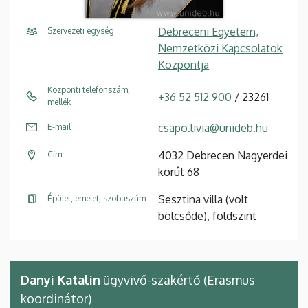
Debreceni Egyetem,
Szervezeti egység
Nemzetközi Kapcsolatok
Központja
Központi telefonszám,
+36 52 512 900
/ 23261
mellék
csapo.livia@unideb.hu
E-mail
4032 Debrecen Nagyerdei
Cím
körút 68
Sesztina villa (volt
Épület, emelet, szobaszám
bölcsőde), földszint
Danyi Katalin
ügyvivő-szakértő (Erasmus
koordinátor)