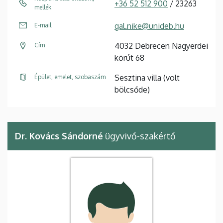
+36 52 512 900
/ 23263
mellék
gal.nike@unideb.hu
E-mail
4032 Debrecen Nagyerdei
Cím
körút 68
Sesztina villa (volt
Épület, emelet, szobaszám
bölcsőde)
Dr. Kovács Sándorné
ügyvivő-szakértő