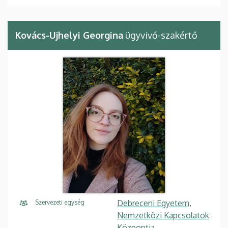
Kovács-Ujhelyi Georgina
ügyvivő-szakértő
Debreceni Egyetem,
Szervezeti egység
Nemzetközi Kapcsolatok
Központja