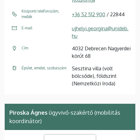
Központi telefonszám,
+36 52 512 900
/ 22844
mellék
ujhelyi.georgina@unideb.
E-mail
hu
4032 Debrecen Nagyerdei
Cím
körút 68
Sesztina villa (volt
Épület, emelet, szobaszám
bölcsőde), földszint
(Nemzetközi Iroda)
Piroska Ágnes
ügyvivő-szakértő (mobilitás
koordinátor)