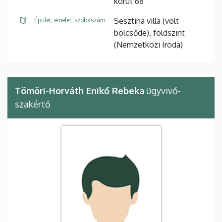
körút 68
Sesztina villa (volt
Épület, emelet, szobaszám
bölcsőde), földszint
(Nemzetközi Iroda)
Tömöri-Horváth Enikő Rebeka
ügyvivő-
szakértő