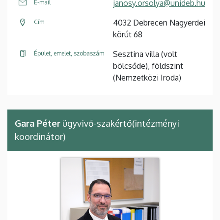
janosy.orsolya@unideb.hu
E-mail
4032 Debrecen Nagyerdei
Cím
körút 68
Sesztina villa (volt
Épület, emelet, szobaszám
bölcsőde), földszint
(Nemzetközi Iroda)
Gara Péter
ügyvivő-szakértő(intézményi
koordinátor)