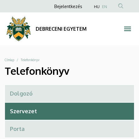
Telefonkönyv
Ugrás
Anonim
Bejelentkezés
HU
EN
a
Felhasználói
|
tartalomra
fiók
DEBRECENI
DEBRECENI EGYETEM
menüje
EGYETEM
Morzsa
Címlap
Telefonkönyv
Telefonkönyv