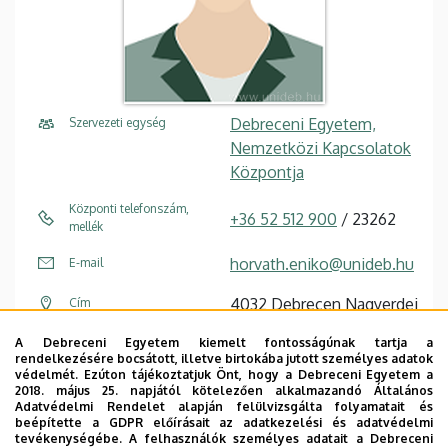
Debreceni Egyetem,
Szervezeti egység
Nemzetközi Kapcsolatok
Központja
Központi telefonszám,
+36 52 512 900
/ 23262
mellék
horvath.eniko@unideb.hu
E-mail
4032 Debrecen Nagyerdei
Cím
körút 68
A Debreceni Egyetem kiemelt fontosságúnak tartja a
rendelkezésére bocsátott, illetve birtokába jutott személyes adatok
Sesztina villa (volt
Épület, emelet, szobaszám
védelmét. Ezúton tájékoztatjuk Önt, hogy a Debreceni Egyetem a
bölcsőde), földszint
2018. május 25. napjától kötelezően alkalmazandó Általános
Adatvédelmi Rendelet alapján felülvizsgálta folyamatait és
(Nemzetközi Iroda)
beépítette a GDPR előírásait az adatkezelési és adatvédelmi
tevékenységébe. A felhasználók személyes adatait a Debreceni