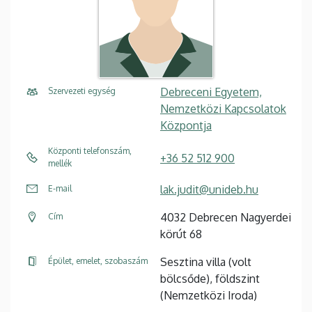
Debreceni Egyetem,
Szervezeti egység
Nemzetközi Kapcsolatok
Központja
Központi telefonszám,
+36 52 512 900
mellék
lak.judit@unideb.hu
E-mail
4032 Debrecen Nagyerdei
Cím
körút 68
Sesztina villa (volt
Épület, emelet, szobaszám
bölcsőde), földszint
(Nemzetközi Iroda)