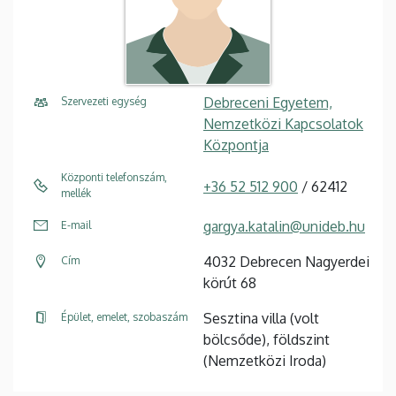
Debreceni Egyetem,
Szervezeti egység
Nemzetközi Kapcsolatok
Központja
Központi telefonszám,
+36 52 512 900
/ 62412
mellék
gargya.katalin@unideb.hu
E-mail
4032 Debrecen Nagyerdei
Cím
körút 68
Sesztina villa (volt
Épület, emelet, szobaszám
bölcsőde), földszint
(Nemzetközi Iroda)