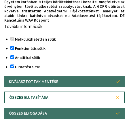
Egyetem korábban is teljes körültekintéssel kezelte, megfelelve az
érvényben lévő adatkezelési szabályozásoknak. A GDPR előírásait
követve frissítettük Adatvédelmi Tájékoztatónkat, amelyet az
alábbi linkre kattintva olvashat el:
Adatkezelési tájékoztató.
DE
Kancellária WAV Központ
Dolgozói adatmódosítás igénylése a DE
További információk
telefonkönyvében
|
Külső személyek rögzítése a
DE telefonkönyvében
|
Súgó
|
Hibabejelentés
Nélkülözhetetlen sütik
Funkcionális sütik
Analitikai sütik
Hirdetési sütik
KIVÁLASZTOTTAK MENTÉSE
WITHDRAW CONSENT
Adatvédelem
Adatkezelési nyilatkozat
ÖSSZES ELUTASÍTÁSA
Technikai információk
ÖSSZES ELFOGADÁSA
© 2026 Unideb