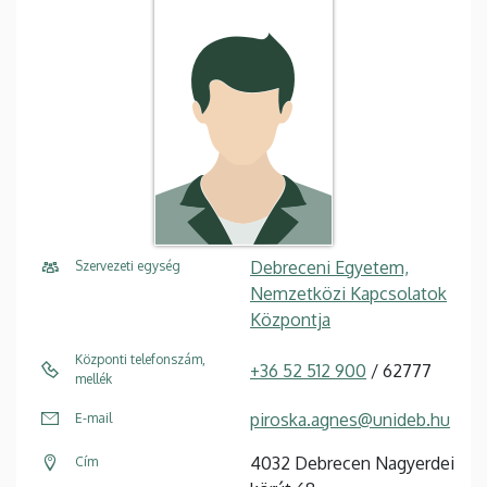
Debreceni Egyetem,
Szervezeti egység
Nemzetközi Kapcsolatok
Központja
Központi telefonszám,
+36 52 512 900
/ 62777
mellék
piroska.agnes@unideb.hu
E-mail
4032 Debrecen Nagyerdei
Cím