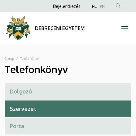
Telefonkönyv
Ugrás
Anonim
Bejelentkezés
HU
EN
a
Felhasználói
|
tartalomra
fiók
DEBRECENI
DEBRECENI EGYETEM
menüje
EGYETEM
Morzsa
Címlap
Telefonkönyv
Telefonkönyv