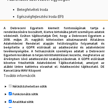
Betegfelvételi Iroda
Egészségfejlesztési Iroda (EFI)
Foglalkozás üzemegészségügy
A Debreceni Egyetem kiemelt fontosságúnak tartja a
Igazgatói titkárság
rendelkezésére bocsátott, illetve birtokába jutott személyes adatok
védelmét. Ezúton tájékoztatjuk Önt, hogy a Debreceni Egyetem a
Kórház higiénia
2018. május 25. napjától kötelezően alkalmazandó Általános
Adatvédelmi Rendelet alapján felülvizsgálta folyamatait és
Központi szervezet
beépítette a GDPR előírásait az adatkezelési és adatvédelmi
tevékenységébe. A felhasználók személyes adatait a Debreceni
Nincs találat.
Egyetem korábban is teljes körültekintéssel kezelte, megfelelve az
érvényben lévő adatkezelési szabályozásoknak. A GDPR előírásait
követve frissítettük Adatvédelmi Tájékoztatónkat, amelyet az
alábbi linkre kattintva olvashat el:
Adatkezelési tájékoztató.
DE
Kancellária WAV Központ
Dolgozói adatmódosítás igénylése a DE
További információk
telefonkönyvében
|
Külső személyek rögzítése a
DE telefonkönyvében
|
Súgó
|
Hibabejelentés
Nélkülözhetetlen sütik
Funkcionális sütik
Analitikai sütik