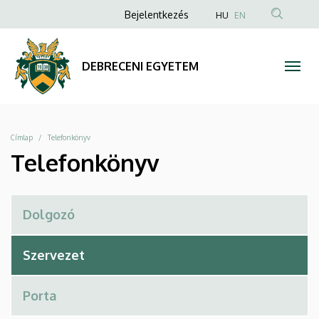
Telefonkönyv
Ugrás
Anonim
Bejelentkezés
HU
EN
a
Felhasználói
|
tartalomra
fiók
DEBRECENI
DEBRECENI EGYETEM
menüje
EGYETEM
Morzsa
Címlap
Telefonkönyv
Telefonkönyv