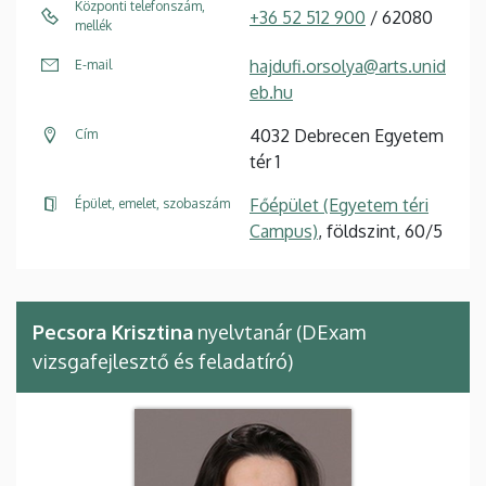
Központi telefonszám,
+36 52 512 900
/ 62080
mellék
hajdufi.orsolya@arts.unid
E-mail
eb.hu
4032 Debrecen Egyetem
Cím
tér 1
Főépület (Egyetem téri
Épület, emelet, szobaszám
Campus)
, földszint, 60/5
Pecsora Krisztina
nyelvtanár (DExam
vizsgafejlesztő és feladatíró)