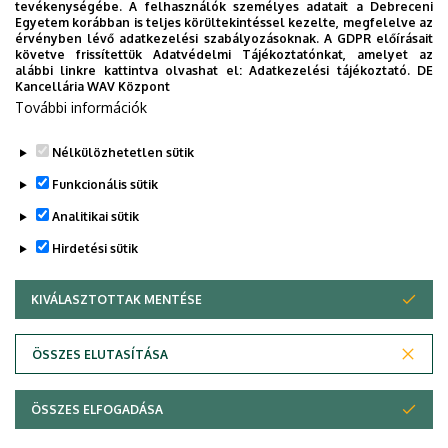
tevékenységébe. A felhasználók személyes adatait a Debreceni
Egyetem korábban is teljes körültekintéssel kezelte, megfelelve az
érvényben lévő adatkezelési szabályozásoknak. A GDPR előírásait
követve frissítettük Adatvédelmi Tájékoztatónkat, amelyet az
alábbi linkre kattintva olvashat el:
Adatkezelési tájékoztató.
DE
Kancellária WAV Központ
Dolgozói adatmódosítás igénylése a DE
További információk
telefonkönyvében
|
Külső személyek rögzítése a
DE telefonkönyvében
|
Súgó
|
Hibabejelentés
Nélkülözhetetlen sütik
Funkcionális sütik
Analitikai sütik
Hirdetési sütik
KIVÁLASZTOTTAK MENTÉSE
WITHDRAW CONSENT
Adatvédelem
Adatkezelési nyilatkozat
ÖSSZES ELUTASÍTÁSA
Technikai információk
ÖSSZES ELFOGADÁSA
© 2026 Unideb