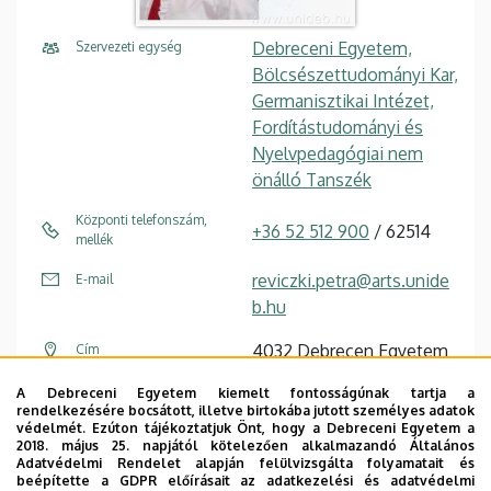
Debreceni Egyetem,
Szervezeti egység
Bölcsészettudományi Kar,
Germanisztikai Intézet,
Fordítástudományi és
Nyelvpedagógiai nem
önálló Tanszék
Központi telefonszám,
+36 52 512 900
/ 62514
mellék
reviczki.petra@arts.unide
E-mail
b.hu
4032 Debrecen Egyetem
Cím
tér 1
A Debreceni Egyetem kiemelt fontosságúnak tartja a
rendelkezésére bocsátott, illetve birtokába jutott személyes adatok
Főépület (Egyetem téri
Épület, emelet, szobaszám
védelmét. Ezúton tájékoztatjuk Önt, hogy a Debreceni Egyetem a
Campus)
, 1. emelet, 127
2018. május 25. napjától kötelezően alkalmazandó Általános
Adatvédelmi Rendelet alapján felülvizsgálta folyamatait és
(Germanisztika Intézet)
beépítette a GDPR előírásait az adatkezelési és adatvédelmi