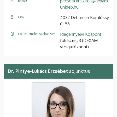
pecsora.krisztina@dexam.
E-mail
unideb.hu
4032 Debrecen Komlóssy
Cím
út 56
Idegennyelvi Központ
,
Épület, emelet, szobaszám
földszint, 3 (DEXAM
vizsgaközpont)
Dr. Pintye-Lukács Erzsébet
adjunktus