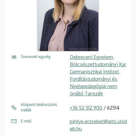
Debreceni Egyetem,
Szervezeti egység
Bölcsészettudományi Kar,
Germanisztikai Intézet,
Fordítástudományi és
Nyelvpedagógiai nem
önálló Tanszék
Központi telefonszám,
+36 52 512 900
/ 62514
mellék
pintye.erzsebet@arts.unid
E-mail
eb.hu