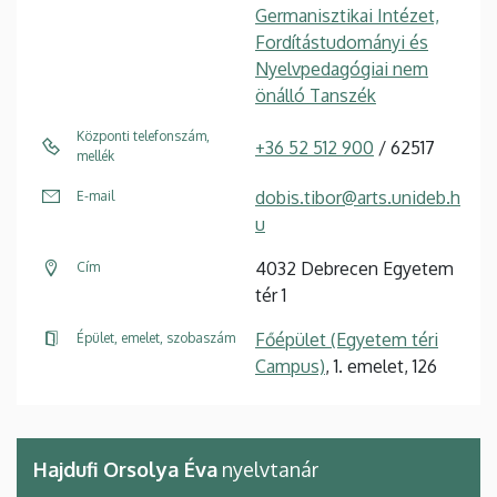
Germanisztikai Intézet,
Fordítástudományi és
Nyelvpedagógiai nem
önálló Tanszék
Központi telefonszám,
+36 52 512 900
/ 62517
mellék
dobis.tibor@arts.unideb.h
E-mail
u
4032 Debrecen Egyetem
Cím
tér 1
Főépület (Egyetem téri
Épület, emelet, szobaszám
Campus)
, 1. emelet, 126
Hajdufi Orsolya Éva
nyelvtanár