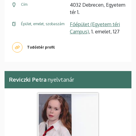
4032 Debrecen, Egyetem
Cím
tér 1.
Főépület (Egyetem téri
Épület, emelet, szobaszám
Campus)
, 1. emelet, 127
Tudóstér profil
Reviczki Petra
nyelvtanár