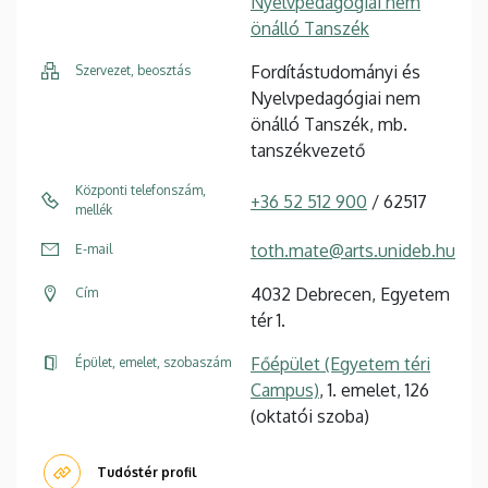
Nyelvpedagógiai nem
önálló Tanszék
Fordítástudományi és
Szervezet, beosztás
Nyelvpedagógiai nem
önálló Tanszék, mb.
tanszékvezető
Központi telefonszám,
+36 52 512 900
/ 62517
mellék
toth.mate@arts.unideb.hu
E-mail
4032 Debrecen, Egyetem
Cím
tér 1.
Főépület (Egyetem téri
Épület, emelet, szobaszám
Campus)
, 1. emelet, 126
(oktatói szoba)
Tudóstér profil