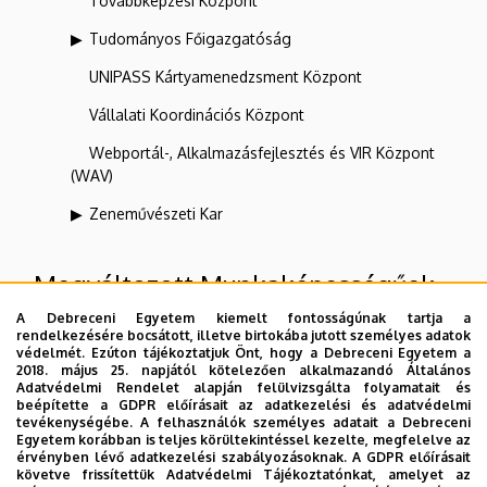
Továbbképzési Központ
Tudományos Főigazgatóság
UNIPASS Kártyamenedzsment Központ
Vállalati Koordinációs Központ
Webportál-, Alkalmazásfejlesztés és VIR Központ
(WAV)
Zeneművészeti Kar
Megváltozott Munkaképességűek
Szolgáltató Központja
A Debreceni Egyetem kiemelt fontosságúnak tartja a
rendelkezésére bocsátott, illetve birtokába jutott személyes adatok
védelmét. Ezúton tájékoztatjuk Önt, hogy a Debreceni Egyetem a
2018. május 25. napjától kötelezően alkalmazandó Általános
Felettes szervezeti egységek
Adatvédelmi Rendelet alapján felülvizsgálta folyamatait és
beépítette a GDPR előírásait az adatkezelési és adatvédelmi
tevékenységébe. A felhasználók személyes adatait a Debreceni
Debreceni Egyetem
Egyetem korábban is teljes körültekintéssel kezelte, megfelelve az
érvényben lévő adatkezelési szabályozásoknak. A GDPR előírásait
követve frissítettük Adatvédelmi Tájékoztatónkat, amelyet az