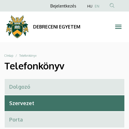
Telefonkönyv
Ugrás
Anonim
Bejelentkezés
HU
EN
a
Felhasználói
|
tartalomra
fiók
DEBRECENI
DEBRECENI EGYETEM
menüje
EGYETEM
Morzsa
Címlap
Telefonkönyv
Telefonkönyv