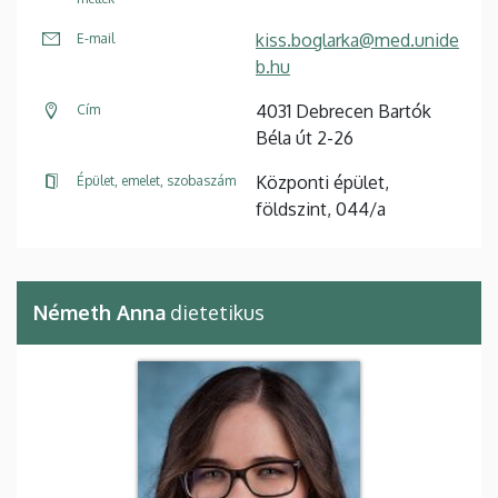
kiss.boglarka@med.unide
E-mail
b.hu
4031 Debrecen Bartók
Cím
Béla út 2-26
Központi épület,
Épület, emelet, szobaszám
földszint, 044/a
Németh Anna
dietetikus