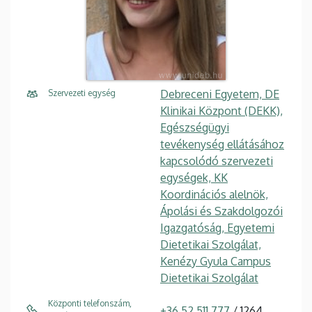
Debreceni Egyetem, DE
Szervezeti egység
Klinikai Központ (DEKK),
Egészségügyi
tevékenység ellátásához
kapcsolódó szervezeti
egységek, KK
Koordinációs alelnök,
Ápolási és Szakdolgozói
Igazgatóság, Egyetemi
Dietetikai Szolgálat,
Kenézy Gyula Campus
Dietetikai Szolgálat
Központi telefonszám,
+36 52 511 777
/ 1264