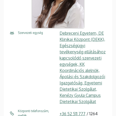
Debreceni Egyetem, DE
Szervezeti egység
Klinikai Központ (DEKK),
Egészségügyi
tevékenység ellátásához
kapcsolódó szervezeti
egységek, KK
Koordinációs alelnök,
Ápolási és Szakdolgozói
Igazgatóság, Egyetemi
Dietetikai Szolgálat,
Kenézy Gyula Campus
Dietetikai Szolgálat
Központi telefonszám,
+36 52 511 777
/ 1264
mellék