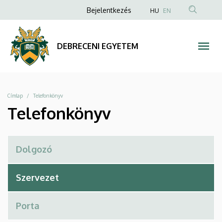
Telefonkönyv
Ugrás
Anonim
Bejelentkezés
HU
EN
a
Felhasználói
|
tartalomra
fiók
DEBRECENI
DEBRECENI EGYETEM
menüje
EGYETEM
Morzsa
Címlap
Telefonkönyv
Telefonkönyv