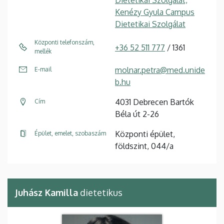
Kenézy Gyula Campus
Dietetikai Szolgálat
Központi telefonszám,
+36 52 511 777
/ 1361
mellék
molnar.petra@med.unide
E-mail
b.hu
4031 Debrecen Bartók
Cím
Béla út 2-26
Központi épület,
Épület, emelet, szobaszám
földszint, 044/a
Juhász Kamilla
dietetikus