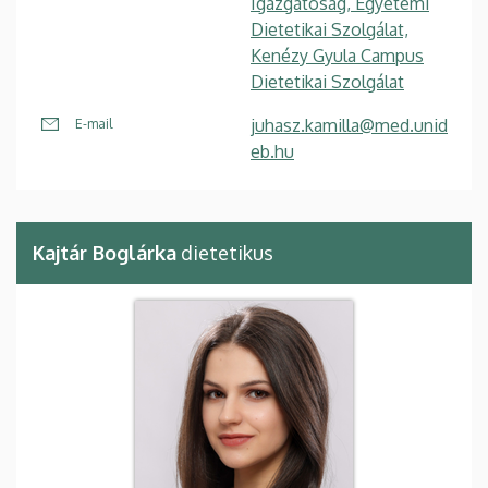
Igazgatóság, Egyetemi
Dietetikai Szolgálat,
Kenézy Gyula Campus
Dietetikai Szolgálat
juhasz.kamilla@med.unid
E-mail
eb.hu
Kajtár Boglárka
dietetikus