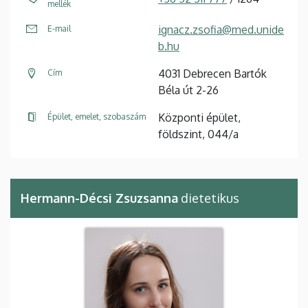
mellék
ignacz.zsofia@med.unide
E-mail
b.hu
4031 Debrecen Bartók
Cím
Béla út 2-26
Központi épület,
Épület, emelet, szobaszám
földszint, 044/a
Hermann-Décsi Zsuzsanna
dietetikus