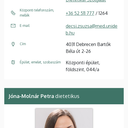
Központi telefonszám,
+36 52 511 777
/ 1264
mellék
decsi.zsuzsa@med.unide
E-mail
b.hu
4031 Debrecen Bartók
Cím
Béla út 2-26
Központi épület,
Épület, emelet, szobaszám
földszint, 044/a
Jóna-Molnár Petra
dietetikus