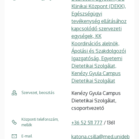
Klinikai Központ (DEKK),
Egészségügyi
tevékenység ellátásához
kapcsolódó szervezeti
egységek, KK
Koordinációs alelnök,
Ápolási és Szakdolgozói
Igazgatóság, Egyetemi
Dietetikai Szolgálat,
Kenézy Gyula Campus
Dietetikai Szolgálat
Kenézy Gyula Campus
Szervezet, beosztás
Dietetikai Szolgálat,
csoportvezető
Központi telefonszám,
+36 52 511 777
/ 1361
mellék
katona.csilla@med.unideb
E-mail