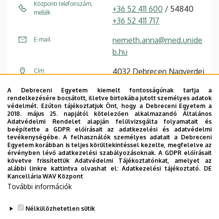
Központi telefonszám,
+36 52 411 600
/ 54840
mellék
+36 52 411 717
nemeth.anna@med.unide
E-mail
b.hu
4032 Debrecen Nagyerdei
Cím
körút 98
A Debreceni Egyetem kiemelt fontosságúnak tartja a
rendelkezésére bocsátott, illetve birtokába jutott személyes adatok
Központi konyha
Épület, emelet, szobaszám
védelmét. Ezúton tájékoztatjuk Önt, hogy a Debreceni Egyetem a
(Nagyerdei Campus I.)
, 2.
2018. május 25. napjától kötelezően alkalmazandó Általános
Adatvédelmi Rendelet alapján felülvizsgálta folyamatait és
emelet
beépítette a GDPR előírásait az adatkezelési és adatvédelmi
tevékenységébe. A felhasználók személyes adatait a Debreceni
Egyetem korábban is teljes körültekintéssel kezelte, megfelelve az
érvényben lévő adatkezelési szabályozásoknak. A GDPR előírásait
követve frissítettük Adatvédelmi Tájékoztatónkat, amelyet az
alábbi linkre kattintva olvashat el:
Adatkezelési tájékoztató.
DE
Kancellária WAV Központ
Dolgozói adatmódosítás igénylése a DE
További információk
telefonkönyvében
|
Külső személyek rögzítése a
DE telefonkönyvében
|
Súgó
|
Hibabejelentés
Nélkülözhetetlen sütik