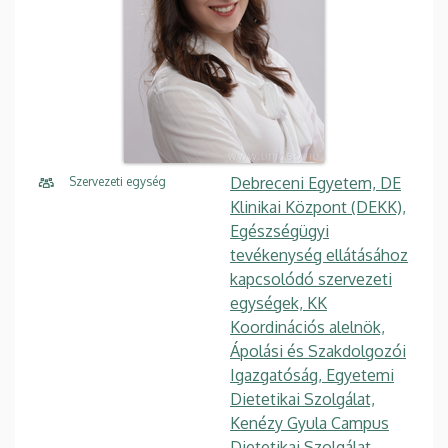
Debreceni Egyetem, DE
Szervezeti egység
Klinikai Központ (DEKK),
Egészségügyi
tevékenység ellátásához
kapcsolódó szervezeti
egységek, KK
Koordinációs alelnök,
Ápolási és Szakdolgozói
Igazgatóság, Egyetemi
Dietetikai Szolgálat,
Kenézy Gyula Campus
Dietetikai Szolgálat