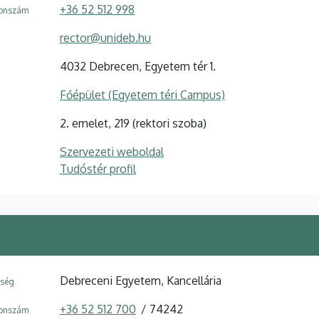
+36 52 512 998
fonszám
rector@unideb.hu
4032 Debrecen, Egyetem tér 1.
Főépület (Egyetem téri Campus)
2. emelet, 219 (rektori szoba)
Szervezeti weboldal
Tudóstér profil
Debreceni Egyetem, Kancellária
ység
+36 52 512 700
74242
fonszám