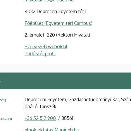
4032 Debrecen Egyetem tér 1.
Főépület (Egyetem téri Campus)
2. emelet, 220 (Rektori Hivatal)
Szervezeti weboldal
Tudóstér profil
k
Debreceni Egyetem, Gazdaságtudományi Kar, Számv
ység
önálló Tanszék
+36 52 512 900
88561
fonszám
elnok.oktatasi@unideb.hu