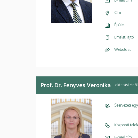
E-mail cím
Cím
Épület
Emelet, ajtó
Weboldal
Prof. Dr. Fenyves Veronika
oktatási elnö
Szervezeti eg
Központi tele
E-mail cím