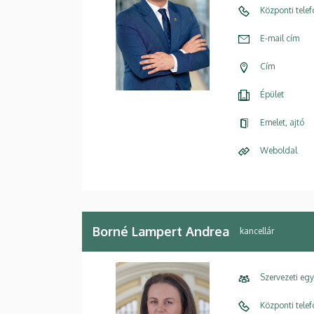
Központi tele
E-mail cím
Cím
Épület
Emelet, ajtó
Weboldal
Borné Lampert Andrea
kancellár
Szervezeti eg
Központi tele