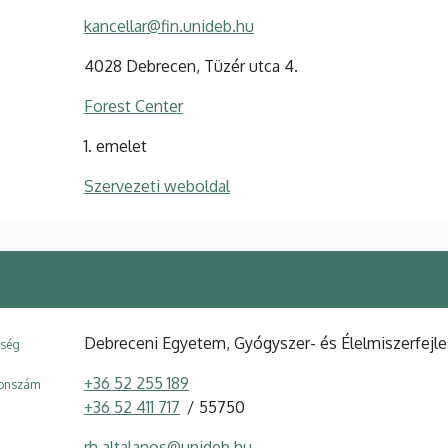
kancellar@fin.unideb.hu
4028 Debrecen, Tüzér utca 4.
Forest Center
1. emelet
Szervezeti weboldal
Debreceni Egyetem, Gyógyszer- és Élelmiszerfejl
ység
+36 52 255 189
fonszám
+36 52 411 717
55750
rh.altalanos@unideb.hu