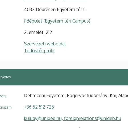
4032 Debrecen Egyetem tér 1.
Főépület (Egyetem téri Campus)
2. emelet, 212
Szervezeti weboldal
Tudóstér profil
lyettes
Debreceni Egyetem, Fogorvostudományi Kar, Alap
ység
+36 52 512 725
fonszám
kulugy@unideb.hu, foreignrelations@unideb.hu