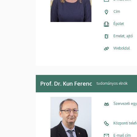
Cím
Épület
Emelet, ajtó
Weboldal
Prof. Dr. Kun Ferenc
tudományos elnök
Szervezeti eg
Központi tele
E-mail cím