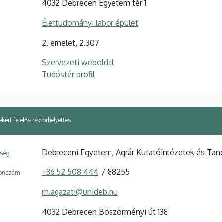
4032 Debrecen Egyetem tér 1
Élettudományi labor épület
2. emelet, 2.307
Szervezeti weboldal
Tudóstér profil
ekért felelős rektorhelyettes
Debreceni Egyetem, Agrár Kutatóintézetek és Ta
ység
+36 52 508 444
88255
fonszám
rh.agazati@unideb.hu
4032 Debrecen Böszörményi út 138