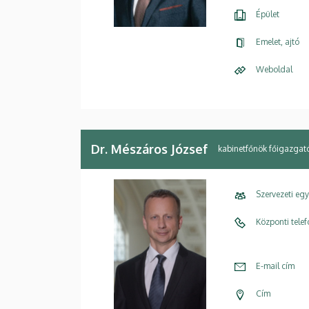
Épület
Emelet, ajtó
Weboldal
Dr. Mészáros József
kabinetfőnök főigazgat
Szervezeti eg
Központi tele
E-mail cím
Cím