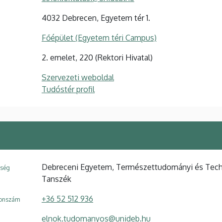
4032 Debrecen, Egyetem tér 1.
Főépület (Egyetem téri Campus)
2. emelet, 220 (Rektori Hivatal)
Szervezeti weboldal
Tudóstér profil
Debreceni Egyetem, Természettudományi és Technoló
ység
Tanszék
+36 52 512 936
fonszám
elnok.tudomanyos@unideb.hu