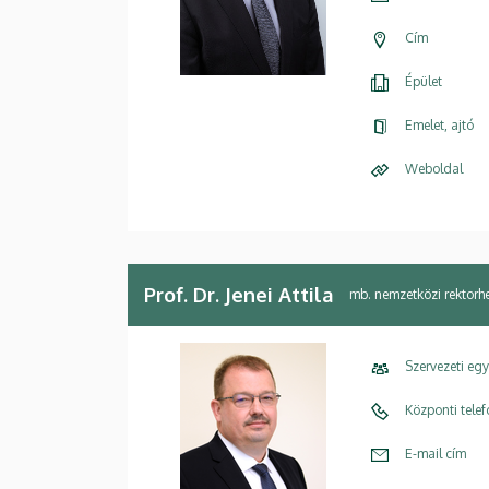
Cím
Épület
Emelet, ajtó
Weboldal
Prof. Dr. Jenei Attila
mb. nemzetközi rektorhe
Szervezeti eg
Központi tele
E-mail cím