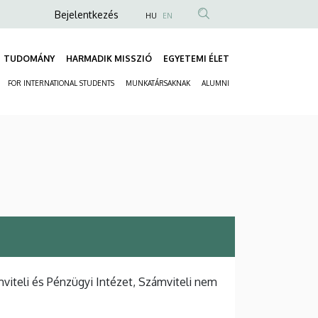
Anonim
Bejelentkezés
HU
EN
Felhasználói
fiók
TUDOMÁNY
HARMADIK MISSZIÓ
EGYETEMI ÉLET
Fő
menüje
FOR INTERNATIONAL STUDENTS
MUNKATÁRSAKNAK
ALUMNI
navigáció
Másodlagos
navigáció
iteli és Pénzügyi Intézet, Számviteli nem