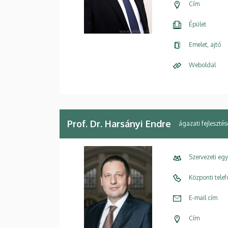
Cím
Épület
Emelet, ajtó
Weboldal
Prof. Dr. Harsányi Endre
ágazati fejlesztés
Szervezeti eg
Központi tele
E-mail cím
Cím