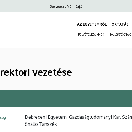
Felső
Szervezetek A-Z
Sajtó
navigáció
AZ EGYETEMRŐL
OKTATÁS
FELVÉTELIZŐKNEK
HALLGATÓKNAK
rektori vezetése
Debreceni Egyetem, Gazdaságtudományi Kar, Számv
ység
önálló Tanszék