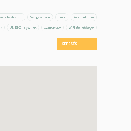
 segédeszköz bolt
Gyógyszertárak
Ivókút
Kerékpártárolók
ák
UNIBIKE helyszínek
Üzemorvosok
WIFI elérhetőségek