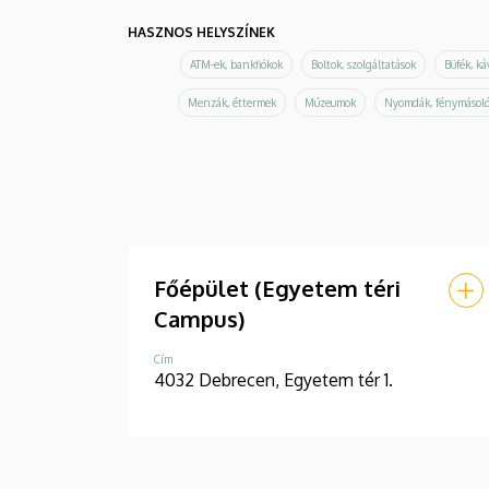
HASZNOS HELYSZÍNEK
ATM-ek, bankfiókok
Boltok, szolgáltatások
Büfék, k
Menzák, éttermek
Múzeumok
Nyomdák, fénymásol
Főépület (Egyetem téri
Campus)
Cím
4032 Debrecen, Egyetem tér 1.