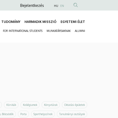
Anonim
Bejelentkezés
HU
EN
Felhasználói
fiók
TUDOMÁNY
HARMADIK MISSZIÓ
EGYETEMI ÉLET
Fő
menüje
FOR INTERNATIONAL STUDENTS
MUNKATÁRSAKNAK
ALUMNI
navigáció
Másodlagos
navigáció
Klinikák
Kollégiumok
Könyvtárak
Oktatási épületek
, Bölcsődék
Porta
Sporthelyszínek
Tanulmányi osztályok