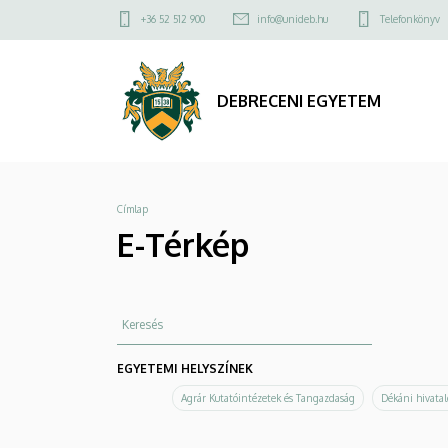
E-
Ugrás
Felső
+36 52 512 900
info@unideb.hu
Telefonkönyv
a
kapcsolat
Térkép
tartalomra
menü
|
DEBRECENI EGYETEM
DEBRECENI
EGYETEM
Morzsa
Címlap
E-Térkép
Keresés
EGYETEMI HELYSZÍNEK
Agrár Kutatóintézetek és Tangazdaság
Dékáni hivatal