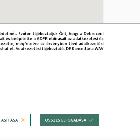
édelmét. Ezúton tájékoztatjuk Önt, hogy a Debreceni
it és beépítette a GDPR előírásait az adatkezelési és
kezelte, megfelelve az érvényben lévő adatkezelési
ashat el:
Adatkezelési tájékoztató.
DE Kancellária WAV
éri Campus)
TASÍTÁSA
ÖSSZES ELFOGADÁSA