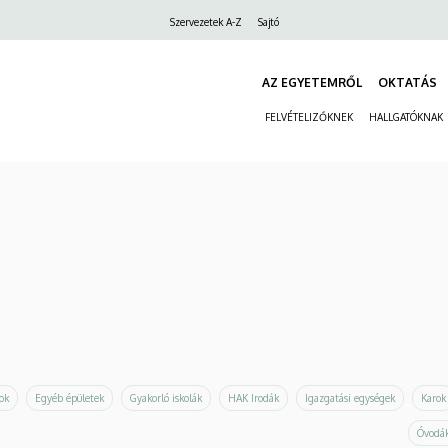
Felső
Szervezetek A-Z
Sajtó
navigáció
AZ EGYETEMRŐL
OKTATÁS
FELVÉTELIZŐKNEK
HALLGATÓKNAK
ok
Egyéb épületek
Gyakorló iskolák
HAK Irodák
Igazgatási egységek
Karok
Óvodák