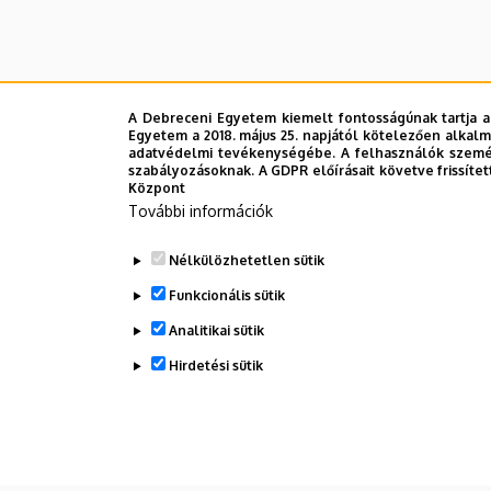
A Debreceni Egyetem kiemelt fontosságúnak tartja a
Egyetem a 2018. május 25. napjától kötelezően alkalm
adatvédelmi tevékenységébe. A felhasználók személ
szabályozásoknak. A GDPR előírásait követve frissítet
Központ
További információk
Nélkülözhetetlen sütik
Funkcionális sütik
Analitikai sütik
Hirdetési sütik
WITHDRAW CONSENT