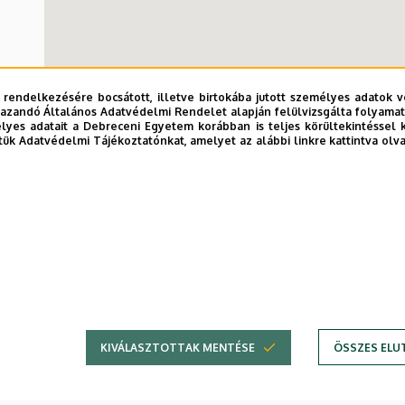
 rendelkezésére bocsátott, illetve birtokába jutott személyes adatok v
azandó Általános Adatvédelmi Rendelet alapján felülvizsgálta folyamata
yes adatait a Debreceni Egyetem korábban is teljes körültekintéssel 
tük Adatvédelmi Tájékoztatónkat, amelyet az alábbi linkre kattintva olv
Főépület (Egyetem t
KIVÁLASZTOTTAK MENTÉSE
ÖSSZES ELU