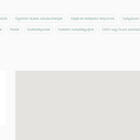
ávézók
Egyetemi klubok, szórakozóhelyek
Gépjármű beléptető helyszínek
Gyógyászati
ók
Posták
Szakkollégiumok
Szelektív hulladékgyűjtők
Üdítő vagy Snack automat