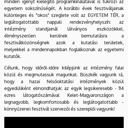
minden igényt kielégítő programkínálatával is tükrözi az
egyetem sokszínűségét. A korábbi évek fesztiváljainak
különleges és "okos" szeglete volt az EGYETEM TÉR, a
leglátogatottabb nappali rendezvényhelyszín: az
intézmény standjainál látványos eszközökkel,
élményszerűen kerülnek bemutatásra a
fesztiválközönségnek azok a kutatási területek,
melyekkel a mindennapokban foglalkoznak az egyetemi
kutatók.
Célunk, hogy időről-időre kilépjünk az intézmény falai
közül és megmutassuk magunkat. Büszkék vagyunk rá,
hogy a hazai felsőoktatási intézmények közül
egyedüliként elmondhatjuk: az egyik legsikeresebb - 114
ezres látogatószámával Kelet-Magyarországon a
legnagyobb, legkomfortosabb és leglátogatottabb -
könnyűzenei fesztivál szervezői és szereplői vagyunk!