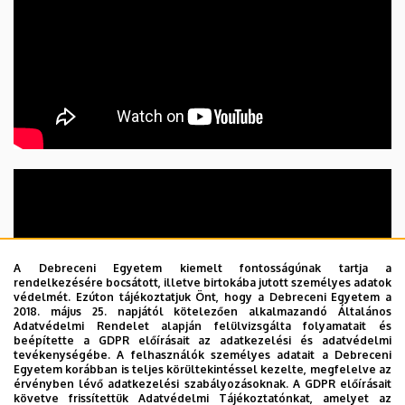
A Debreceni Egyetem kiemelt fontosságúnak tartja a
rendelkezésére bocsátott, illetve birtokába jutott személyes adatok
védelmét. Ezúton tájékoztatjuk Önt, hogy a Debreceni Egyetem a
2018. május 25. napjától kötelezően alkalmazandó Általános
Adatvédelmi Rendelet alapján felülvizsgálta folyamatait és
beépítette a GDPR előírásait az adatkezelési és adatvédelmi
tevékenységébe. A felhasználók személyes adatait a Debreceni
Egyetem korábban is teljes körültekintéssel kezelte, megfelelve az
érvényben lévő adatkezelési szabályozásoknak. A GDPR előírásait
követve frissítettük Adatvédelmi Tájékoztatónkat, amelyet az