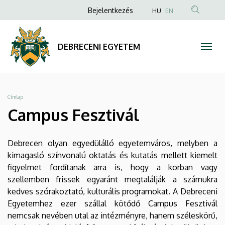
Campus
Ugrás
Anonim
Bejelentkezés
HU
EN
a
Felhasználói
Fesztivál
tartalomra
fiók
|
DEBRECENI EGYETEM
menüje
DEBRECENI
EGYETEM
Morzsa
Címlap
Campus Fesztivál
Debrecen olyan egyedülálló egyetemváros, melyben a
kimagasló színvonalú oktatás és kutatás mellett kiemelt
figyelmet fordítanak arra is, hogy a korban vagy
szellemben frissek egyaránt megtalálják a számukra
kedves szórakoztató, kulturális programokat. A Debreceni
Egyetemhez ezer szállal kötődő Campus Fesztivál
nemcsak nevében utal az intézményre, hanem széleskörű,