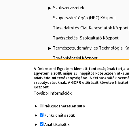
Szakszervezetek
Szuperszámítógép (HPC) Központ
Társadalmi és Civil Kapcsolatok Központ
Távérzékelési Szolgáltató Központ
Természettudományi és Technológiai Ka
Továbbképzési Központ
Tudományos Főigazgatóság
A Debreceni Egyetem kiemelt fontosságúnak tartja a
Egyetem a 2018. május 25. napjától kötelezően alkalm
UNIPASS Kártyamenedzsment Központ
adatvédelmi tevékenységébe. A felhasználók személ
szabályozásoknak. A GDPR előírásait követve frissítet
Központ
Vállalati Koordinációs Központ
További információk
Webportál-, Alkalmazásfejlesztés és VI
Nélkülözhetetlen sütik
Zeneművészeti Kar
Funkcionális sütik
Analitikai sütik
Dolgozói adatmódosítás igénylése a D