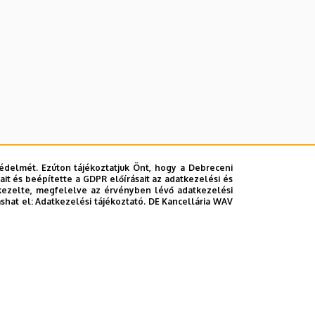
édelmét. Ezúton tájékoztatjuk Önt, hogy a Debreceni
it és beépítette a GDPR előírásait az adatkezelési és
kezelte, megfelelve az érvényben lévő adatkezelési
ashat el:
Adatkezelési tájékoztató.
DE Kancellária WAV
lefonkönyvében
|
Súgó
|
Hibabejelentés