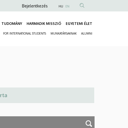
Anonim
Bejelentkezés
HU
EN
Felhasználói
fiók
TUDOMÁNY
HARMADIK MISSZIÓ
EGYETEMI ÉLET
Fő
menüje
FOR INTERNATIONAL STUDENTS
MUNKATÁRSAKNAK
ALUMNI
navigáció
Másodlagos
navigáció