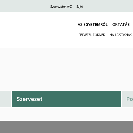
Felső
Szervezetek A-Z
Sajtó
navigáció
AZ EGYETEMRŐL
OKTATÁS
FELVÉTELIZŐKNEK
HALLGATÓKNAK