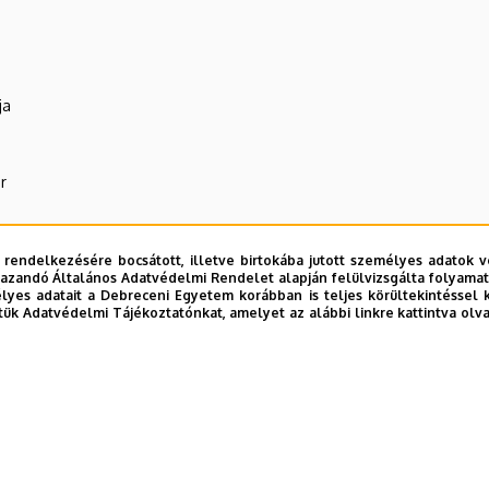
ja
r
 rendelkezésére bocsátott, illetve birtokába jutott személyes adatok v
azandó Általános Adatvédelmi Rendelet alapján felülvizsgálta folyamata
yes adatait a Debreceni Egyetem korábban is teljes körültekintéssel 
tük Adatvédelmi Tájékoztatónkat, amelyet az alábbi linkre kattintva olv
R Központ (WAV)
E telefonkönyvében
|
Külső személyek rögzítése a DE te