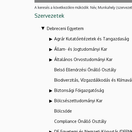
A keresés a következőkre működik: Név, Munkahely (szervezet
Szervezetek
Debreceni Egyetem
Agrár Kutatóintézetek és Tangazdaság
Állam- és Jogtudományi Kar
Általános Orvostudományi Kar
Belső Ellenőrzési Önálló Osztály
Biodiverzitás, Vízgazdálkodás és Klíma
Biztonsági Főigazgatóság
Bölcsészettudományi Kar
Bölcsőde
Compliance Önálló Osztály
DE Egyetemi és Nemzeti Könyvtár (DEEN