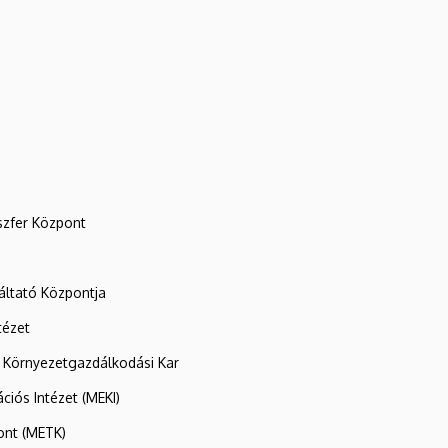
szfer Központ
ltató Központja
tézet
 Környezetgazdálkodási Kar
ációs Intézet (MEKI)
ont (METK)