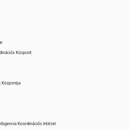
ar
rdinációs Központ
k Központja
lligencia Koordinációs Intézet