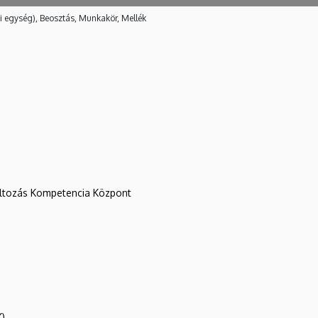
i egység), Beosztás, Munkakör, Mellék
változás Kompetencia Központ
K)