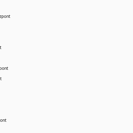
zpont
t
zpont
t
pont