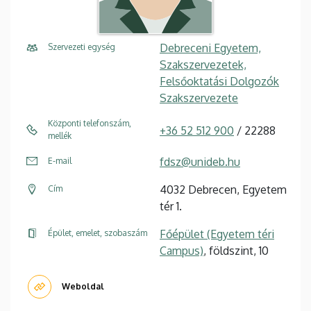
Debreceni Egyetem,
Szervezeti egység
Szakszervezetek,
Felsőoktatási Dolgozók
Szakszervezete
Központi telefonszám,
+36 52 512 900
/ 22288
mellék
fdsz@unideb.hu
E-mail
4032 Debrecen, Egyetem
Cím
tér 1.
Főépület (Egyetem téri
Épület, emelet, szobaszám
Campus)
, földszint, 10
Weboldal