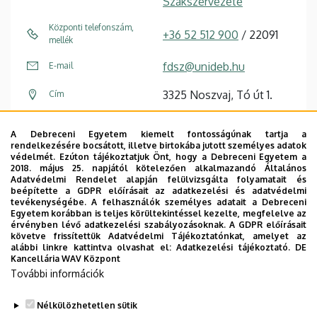
Szakszervezete
Központi telefonszám,
+36 52 512 900
/ 22091
mellék
fdsz@unideb.hu
E-mail
3325 Noszvaj, Tó út 1.
Cím
Síkfőkúti Soó Rezső
Épület, emelet, szobaszám
A Debreceni Egyetem kiemelt fontosságúnak tartja a
Kutatóház
rendelkezésére bocsátott, illetve birtokába jutott személyes adatok
védelmét. Ezúton tájékoztatjuk Önt, hogy a Debreceni Egyetem a
2018. május 25. napjától kötelezően alkalmazandó Általános
Weboldal
Adatvédelmi Rendelet alapján felülvizsgálta folyamatait és
beépítette a GDPR előírásait az adatkezelési és adatvédelmi
tevékenységébe. A felhasználók személyes adatait a Debreceni
Egyetem korábban is teljes körültekintéssel kezelte, megfelelve az
érvényben lévő adatkezelési szabályozásoknak. A GDPR előírásait
követve frissítettük Adatvédelmi Tájékoztatónkat, amelyet az
alábbi linkre kattintva olvashat el:
Adatkezelési tájékoztató.
DE
Kancellária WAV Központ
Dolgozói adatmódosítás igénylése a DE
További információk
telefonkönyvében
|
Külső személyek rögzítése a
DE telefonkönyvében
|
Súgó
|
Hibabejelentés
Nélkülözhetetlen sütik