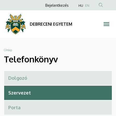
Telefonkönyv
Ugrás
Anonim
Bejelentkezés
HU
EN
a
Felhasználói
|
tartalomra
fiók
DEBRECENI
DEBRECENI EGYETEM
menüje
EGYETEM
Morzsa
Címlap
Telefonkönyv