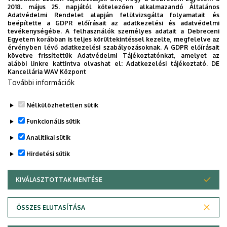
2018. május 25. napjától kötelezően alkalmazandó Általános
Weboldal
Adatvédelmi Rendelet alapján felülvizsgálta folyamatait és
beépítette a GDPR előírásait az adatkezelési és adatvédelmi
tevékenységébe. A felhasználók személyes adatait a Debreceni
Egyetem korábban is teljes körültekintéssel kezelte, megfelelve az
érvényben lévő adatkezelési szabályozásoknak. A GDPR előírásait
követve frissítettük Adatvédelmi Tájékoztatónkat, amelyet az
alábbi linkre kattintva olvashat el:
Adatkezelési tájékoztató.
DE
Kancellária WAV Központ
Dolgozói adatmódosítás igénylése a DE
További információk
telefonkönyvében
|
Külső személyek rögzítése a
DE telefonkönyvében
|
Súgó
|
Hibabejelentés
Nélkülözhetetlen sütik
Funkcionális sütik
Analitikai sütik
Hirdetési sütik
KIVÁLASZTOTTAK MENTÉSE
WITHDRAW CONSENT
Adatvédelem
Adatkezelési nyilatkozat
ÖSSZES ELUTASÍTÁSA
Technikai információk