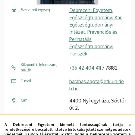
Debreceni Egyetem,
Szervezeti egység
Egészségtudományi Kar,
Egészségtudományi
Intézet, Prevenciós és
Perinatális
Egészségtudományi
Tanszék
Központi telefonszám,
+36 42 404 411
/ 78182
mellék
barabas.agota@etk.unide
E-mail
b.hu
4400 Nyíregyháza, Sóstói
Cím
út 2.
Egészségtudományi Kar
Épület, emelet, szobaszám
A Debreceni Egyetem kiemelt fontosságúnak tartja a
"A" épület
, 2. emelet, 203
rendelkezésére bocsátott, illetve birtokába jutott személyes adatok
védelmét. Ezúton tájékoztatjuk Önt, hogy a Debreceni Egyetem a