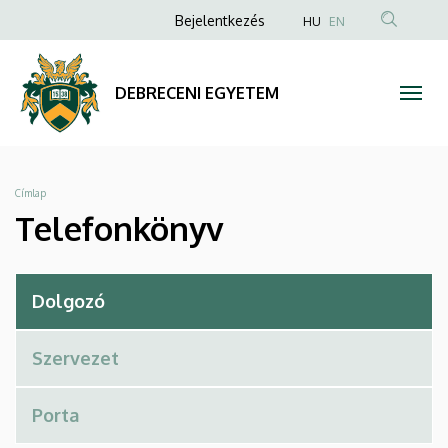
Telefonkönyv
Ugrás
Anonim
Bejelentkezés
HU
EN
a
Felhasználói
|
tartalomra
fiók
DEBRECENI
DEBRECENI EGYETEM
menüje
EGYETEM
Morzsa
Címlap
Telefonkönyv