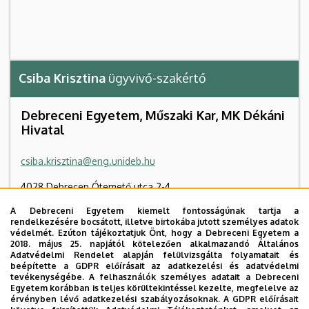
Csiba Krisztina
ügyvivő-szakértő
Debreceni Egyetem, Műszaki Kar, MK Dékáni
Hivatal
csiba.krisztina@eng.unideb.hu
4028 Debrecen Ótemető utca 2-4
A Debreceni Egyetem kiemelt fontosságúnak tartja a
Műszaki Kar "B" épület
, 1. emelet, B1.15
rendelkezésére bocsátott, illetve birtokába jutott személyes adatok
védelmét. Ezúton tájékoztatjuk Önt, hogy a Debreceni Egyetem a
+36 52 512 900
2018. május 25. napjától kötelezően alkalmazandó Általános
Adatvédelmi Rendelet alapján felülvizsgálta folyamatait és
beépítette a GDPR előírásait az adatkezelési és adatvédelmi
tevékenységébe. A felhasználók személyes adatait a Debreceni
Szervezeti weboldal
Egyetem korábban is teljes körültekintéssel kezelte, megfelelve az
érvényben lévő adatkezelési szabályozásoknak. A GDPR előírásait