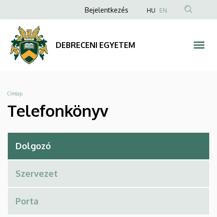
Telefonkönyv
Ugrás
Anonim
Bejelentkezés
HU
EN
a
Felhasználói
|
tartalomra
fiók
DEBRECENI
DEBRECENI EGYETEM
menüje
EGYETEM
Morzsa
Címlap
Telefonkönyv