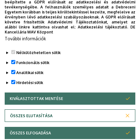
beépítette a GDPR előírásait az adatkezelési és adatvédelmi
tevékenységébe. A felhasználók személyes adatait a Debreceni
Szervezeti weboldal
Egyetem korábban is teljes körültekintéssel kezelte, megfelelve az
érvényben lévő adatkezelési szabályozásoknak. A GDPR előírásait
követve frissítettük Adatvédelmi Tájékoztatónkat, amelyet az
alábbi linkre kattintva olvashat el:
Adatkezelési tájékoztató.
DE
Kancellária WAV Központ
Dolgozói adatmódosítás igénylése a DE
További információk
telefonkönyvében
|
Külső személyek rögzítése a DE
telefonkönyvében
|
Súgó
|
Hibabejelentés
Nélkülözhetetlen sütik
Funkcionális sütik
Analitikai sütik
Hirdetési sütik
KIVÁLASZTOTTAK MENTÉSE
WITHDRAW CONSENT
Adatvédelem
Adatkezelési nyilatkozat
ÖSSZES ELUTASÍTÁSA
Technikai információk
ÖSSZES ELFOGADÁSA