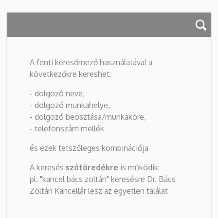
A fenti keresőmező használatával a
következőkre kereshet:
- dolgozó neve,
- dolgozó munkahelye,
- dolgozó beosztása/munkaköre,
- telefonszám mellék
és ezek tetszőleges kombinációja
A keresés
szótöredékre
is működik:
pl. "kancel bács zoltán" keresésre Dr. Bács
Zoltán Kancellár lesz az egyetlen találat