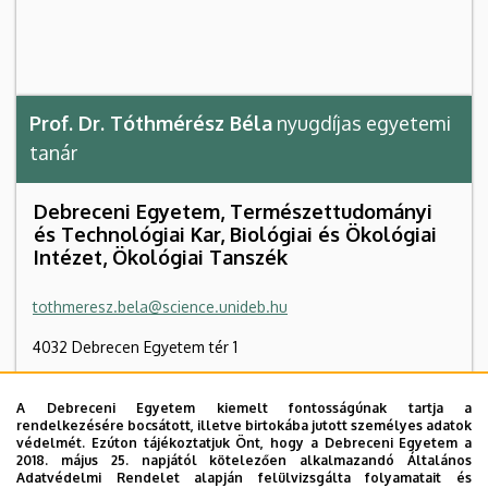
Prof. Dr. Tóthmérész Béla
nyugdíjas egyetemi
tanár
Debreceni Egyetem, Természettudományi
és Technológiai Kar, Biológiai és Ökológiai
Intézet, Ökológiai Tanszék
tothmeresz.bela@science.unideb.hu
4032 Debrecen Egyetem tér 1
Ökológia épület
, 1. emelet, 112 (HUN-REN-DE Funkcionális és
A Debreceni Egyetem kiemelt fontosságúnak tartja a
Restaurációs Ökológiai Kutatócsoport)
rendelkezésére bocsátott, illetve birtokába jutott személyes adatok
védelmét. Ezúton tájékoztatjuk Önt, hogy a Debreceni Egyetem a
+36 52 512 900
/ 22604
2018. május 25. napjától kötelezően alkalmazandó Általános
Adatvédelmi Rendelet alapján felülvizsgálta folyamatait és